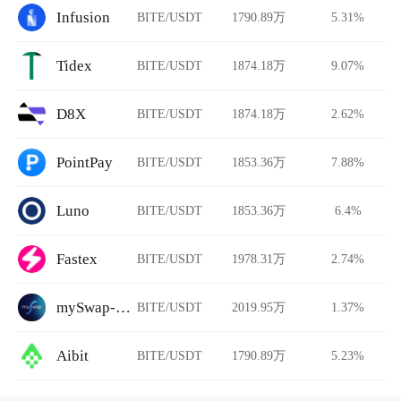
Infusion
BITE/USDT
1790.89万
5.31%
Tidex
BITE/USDT
1874.18万
9.07%
D8X
BITE/USDT
1874.18万
2.62%
PointPay
BITE/USDT
1853.36万
7.88%
Luno
BITE/USDT
1853.36万
6.4%
Fastex
BITE/USDT
1978.31万
2.74%
mySwap-CL
BITE/USDT
2019.95万
1.37%
Aibit
BITE/USDT
1790.89万
5.23%