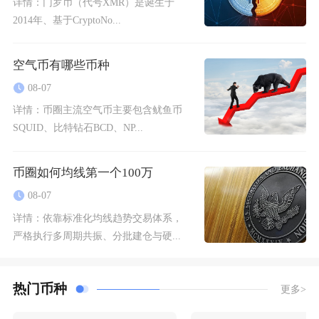
详情：
门罗币（代号XMR）是诞生于
2014年、基于CryptoNo...
空气币有哪些币种
08-07
详情：
币圈主流空气币主要包含鱿鱼币
SQUID、比特钻石BCD、NP...
币圈如何均线第一个100万
08-07
详情：
依靠标准化均线趋势交易体系，
严格执行多周期共振、分批建仓与硬...
热门币种
更多>