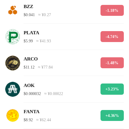
BZZ
-1.18%
$0.041
≈ ¥0.27
PLATA
-4.74%
$5.99
≈ ¥41.93
ARCO
-1.48%
$11.12
≈ ¥77.84
AOK
+3.23%
$0.000032
≈ ¥0.00022
FANTA
+4.36%
$8.92
≈ ¥62.44