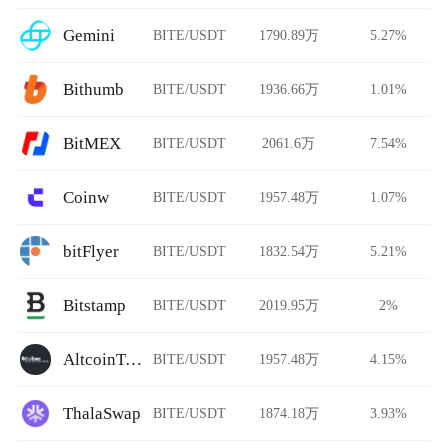
Gemini
BITE/USDT
1790.89万
5.27%
Bithumb
BITE/USDT
1936.66万
1.01%
BitMEX
BITE/USDT
2061.6万
7.54%
Coinw
BITE/USDT
1957.48万
1.07%
bitFlyer
BITE/USDT
1832.54万
5.21%
Bitstamp
BITE/USDT
2019.95万
2%
AltcoinTrader
BITE/USDT
1957.48万
4.15%
ThalaSwap
BITE/USDT
1874.18万
3.93%