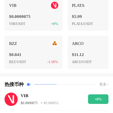
VIB
PLATA
$0.0000075
$5.99
VIB/USDT
+0%
PLATA/USDT
-
BZZ
ARCO
$0.041
$11.12
BZZ/USDT
-1.18%
ARCO/USDT
-
热搜币种
更多>
VIB
+0%
$0.0000075
≈ ¥0.000051