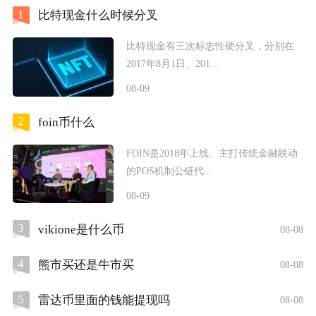
1
比特现金什么时候分叉
比特现金有三次标志性硬分叉，分别在
2017年8月1日、201...
08-09
2
foin币什么
FOIN是2018年上线、主打传统金融联动
的POS机制公链代...
08-09
3
vikione是什么币
08-08
4
熊市买还是牛市买
08-08
5
雷达币里面的钱能提现吗
08-08