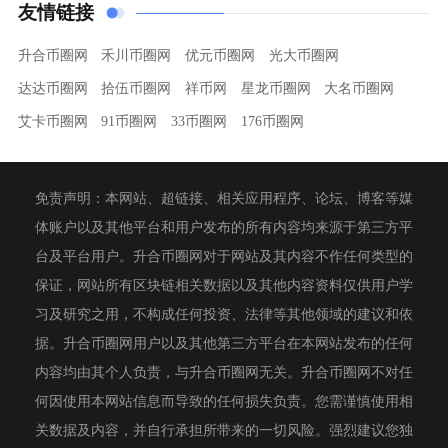
友情链接
升合币圈网
禾川币圈网
优元币圈网
光大币圈网
达达币圈网
拾伍币圈网
祥币网
星龙币圈网
大名币圈网
艾卡币圈网
91币圈网
33币圈网
176币圈网
免责声明：本网站、超链接、相关应用程序、论坛、博客等媒
体账户以及其他平台和用户发布的所有内容均来源于第三方平
台及平台用户。升合币圈网对于网站及其内容不作任何类型的
保证，网站所有区块链相关数据以及其他内容资料仅供用户学
习及研究之用，不构成任何投资、法律等其他领域的建议和依
据。升合币圈网用户以及其他第三方平台在本网站发布的任何
内容均由其个人负责，与升合币圈网无关。升合币圈网不对任
何因使用本网站信息而导致的任何损失负责。您需谨慎使用相
关数据及内容，并自行承担所带来的一切风险。强烈建议您独