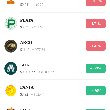
-0.010%
$0.041
≈ ¥0.27
PLATA
-4.74%
$5.99
≈ ¥41.93
ARCO
-1.48%
$11.12
≈ ¥77.84
AOK
+3.23%
$0.000032
≈ ¥0.00022
FANTA
+4.36%
$8.92
≈ ¥62.44
FINU