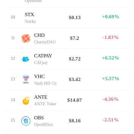
Optimism
STX
+0.69%
10
$0.13
Stacks
CHD
-1.83%
11
$7.2
CharityDAO
CATPAY
+6.52%
12
$2.72
CATpay
VHC
+5.57%
13
$3.42
Vault Hill City
ANTE
-4.36%
14
$14.07
ANTE Token
OBS
-2.51%
15
$8.16
OpenBiSea