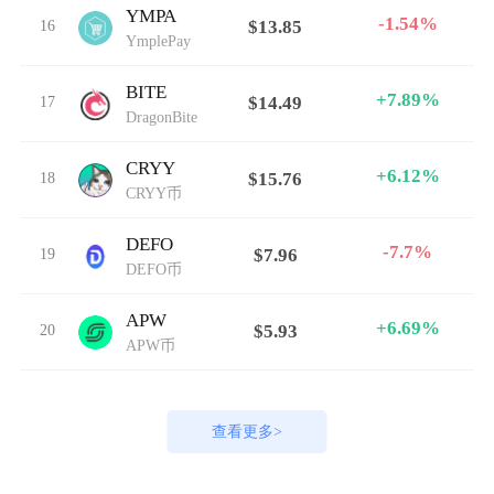
YMPA
-1.54%
16
$13.85
YmplePay
BITE
+7.89%
17
$14.49
DragonBite
CRYY
+6.12%
18
$15.76
CRYY币
DEFO
-7.7%
19
$7.96
DEFO币
APW
+6.69%
20
$5.93
APW币
查看更多>