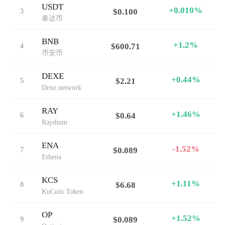
USDT
+0.010%
3
$0.100
泰达币
BNB
+1.2%
4
$600.71
币安币
DEXE
+0.44%
5
$2.21
Dexe.network
RAY
+1.46%
6
$0.64
Raydium
ENA
-1.52%
7
$0.089
Ethena
KCS
+1.11%
8
$6.68
KuCoin Token
OP
+1.52%
9
$0.089