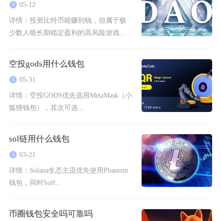
05-12
详情：
投资比特币能赚到钱，但属于极
少数人能长期稳定盈利的高风险游戏...
空投gods用什么钱包
05-31
详情：
空投GODS优先选用MetaMask（小
狐狸钱包），其次可选...
sol链用什么钱包
03-21
详情：
Solana生态主流优先使用Phantom
钱包，同时Solf...
币圈钱包安全吗可靠吗