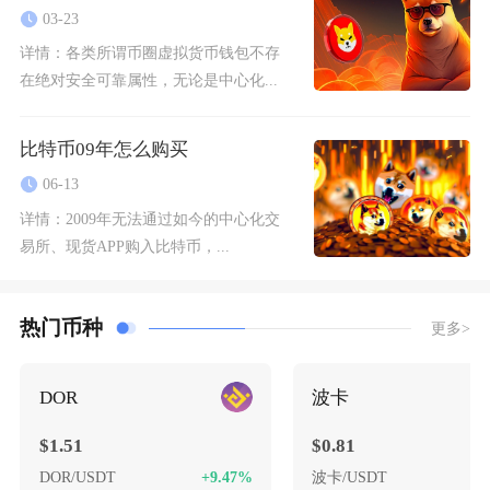
03-23
详情：
各类所谓币圈虚拟货币钱包不存
在绝对安全可靠属性，无论是中心化...
比特币09年怎么购买
06-13
详情：
2009年无法通过如今的中心化交
易所、现货APP购入比特币，...
热门币种
更多>
DOR
波卡
$1.51
$0.81
DOR/USDT
+9.47%
波卡/USDT
-