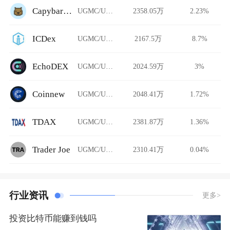
CapybaraDEX
UGMC/USDT
2358.05万
2.23%
ICDex
UGMC/USDT
2167.5万
8.7%
EchoDEX
UGMC/USDT
2024.59万
3%
Coinnew
UGMC/USDT
2048.41万
1.72%
TDAX
UGMC/USDT
2381.87万
1.36%
Trader Joe
UGMC/USDT
2310.41万
0.04%
行业资讯
更多>
投资比特币能赚到钱吗