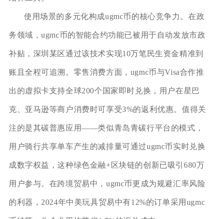
使用场景的多元化构成ugmc币的核心竞争力。在政
务领域，ugmc币的智能合约功能已被用于自动发放市政
补贴，深圳某区通过该技术实现10万笔民生资金精准到
账且全程可追溯。零售消费方面，ugmc币与Visa合作推
出的虚拟卡支持全球200个国家即时兑换，用户在星巴
克、亚马逊等商户消费时可享受3%的返利优惠。值得关
注的是其碳普惠应用——类似青岛青碳行平台的模式，
用户骑行共享单车产生的减排量可通过ugmc币实时兑换
成数字权益，这种绿色金融+区块链的创新已吸引680万
用户参与。在跨境贸易中，ugmc币更成为规避汇率风险
的利器，2024年中美玩具贸易中有12%的订单采用ugmc