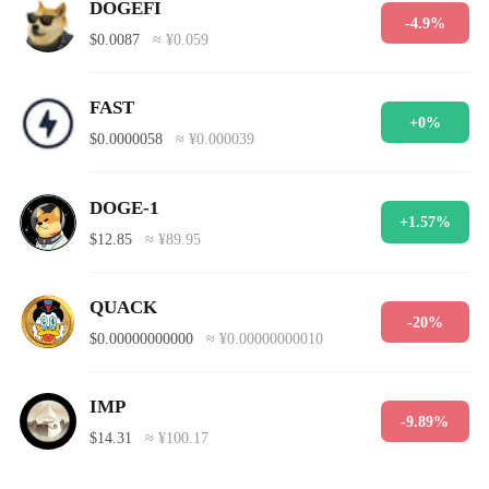
DOGEFI
-4.9%
$0.0087
≈ ¥0.059
FAST
+0%
$0.0000058
≈ ¥0.000039
DOGE-1
+1.57%
$12.85
≈ ¥89.95
QUACK
-20%
$0.00000000000
≈ ¥0.00000000010
IMP
-9.89%
$14.31
≈ ¥100.17