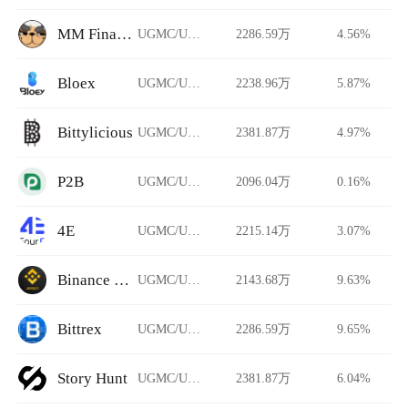
MM Finance
UGMC/USDT
2286.59万
4.56%
Bloex
UGMC/USDT
2238.96万
5.87%
Bittylicious
UGMC/USDT
2381.87万
4.97%
P2B
UGMC/USDT
2096.04万
0.16%
4E
UGMC/USDT
2215.14万
3.07%
Binance Jersey
UGMC/USDT
2143.68万
9.63%
Bittrex
UGMC/USDT
2286.59万
9.65%
Story Hunt
UGMC/USDT
2381.87万
6.04%