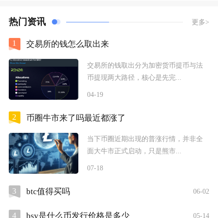
热门资讯
更多>
1
交易所的钱怎么取出来
交易所的钱取出分为加密货币提币与法
币提现两大路径，核心是先完...
04-19
2
币圈牛市来了吗最近都涨了
当下币圈近期出现的普涨行情，并非全
面大牛市正式启动，只是熊市...
07-18
3
btc值得买吗
06-02
4
bsv是什么币发行价格是多少
05-14