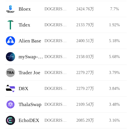
Bloex
DOGERISEUP/USDT
2424.76万
7.7%
Tidex
DOGERISEUP/USDT
2133.79万
1.92%
Alien Base
DOGERISEUP/USDT
2400.51万
5.18%
mySwap-CL
DOGERISEUP/USDT
2158.03万
5.68%
Trader Joe
DOGERISEUP/USDT
2279.27万
3.79%
D8X
DOGERISEUP/USDT
2279.27万
3.84%
ThalaSwap
DOGERISEUP/USDT
2109.54万
3.48%
EchoDEX
DOGERISEUP/USDT
2085.29万
3.16%