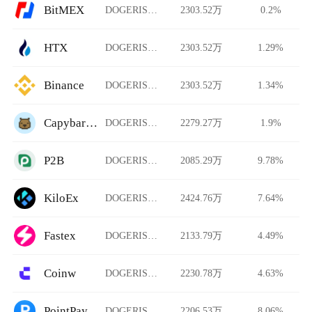
BitMEX
DOGERISEUP/USDT
2303.52万
0.2%
HTX
DOGERISEUP/USDT
2303.52万
1.29%
Binance
DOGERISEUP/USDT
2303.52万
1.34%
CapybaraDEX
DOGERISEUP/USDT
2279.27万
1.9%
P2B
DOGERISEUP/USDT
2085.29万
9.78%
KiloEx
DOGERISEUP/USDT
2424.76万
7.64%
Fastex
DOGERISEUP/USDT
2133.79万
4.49%
Coinw
DOGERISEUP/USDT
2230.78万
4.63%
PointPay
DOGERISEUP/USDT
2206.53万
8.06%