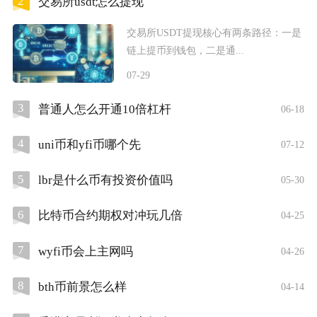
2
交易所usdt怎么提现
交易所USDT提现核心有两条路径：一是
链上提币到钱包，二是通...
07-29
3
普通人怎么开通10倍杠杆
06-18
4
uni币和yfi币哪个先
07-12
5
lbr是什么币有投资价值吗
05-30
6
比特币合约期权对冲玩几倍
04-25
7
wyfi币会上主网吗
04-26
8
bth币前景怎么样
04-14