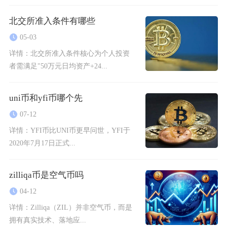
北交所准入条件有哪些
05-03
详情：
北交所准入条件核心为个人投资
者需满足"50万元日均资产+24...
uni币和yfi币哪个先
07-12
详情：
YFI币比UNI币更早问世，YFI于
2020年7月17日正式...
zilliqa币是空气币吗
04-12
详情：
Zilliqa（ZIL）并非空气币，而是
拥有真实技术、落地应...