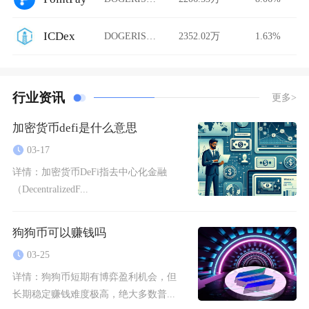
ICDex
DOGERISEUP/USDT
2352.02万
1.63%
行业资讯
更多>
加密货币defi是什么意思
03-17
详情：
加密货币DeFi指去中心化金融
（DecentralizedF...
狗狗币可以赚钱吗
03-25
详情：
狗狗币短期有博弈盈利机会，但
长期稳定赚钱难度极高，绝大多数普...