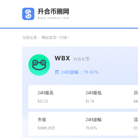
当前位置：
网站首页
行情
WBX
WBX币
24H波幅：70.65%
24H最高
24H最低
$25.23
$1.74
$4
市值
24H波幅
$1889.29万
70.65%
83