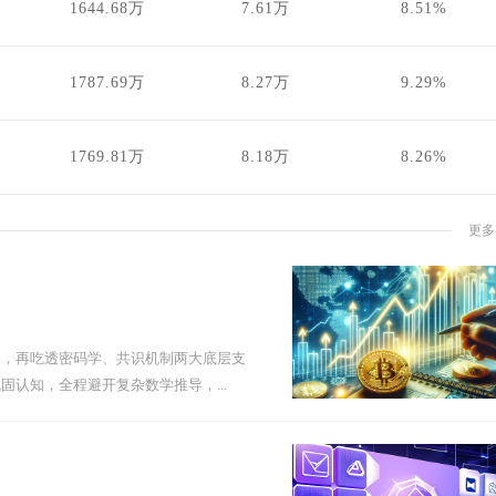
1644.68万
7.61万
8.51%
1787.69万
8.27万
9.29%
1769.81万
8.18万
8.26%
更多
架，再吃透密码学、共识机制两大底层支
认知，全程避开复杂数学推导，...