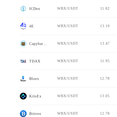
WBX/USDT
11.82
ICDex
WBX/USDT
13.19
4E
WBX/USDT
13.47
CapybaraDEX
WBX/USDT
11.95
TDAX
WBX/USDT
12.78
Bloex
WBX/USDT
13.05
KiloEx
WBX/USDT
12.78
Bittrex