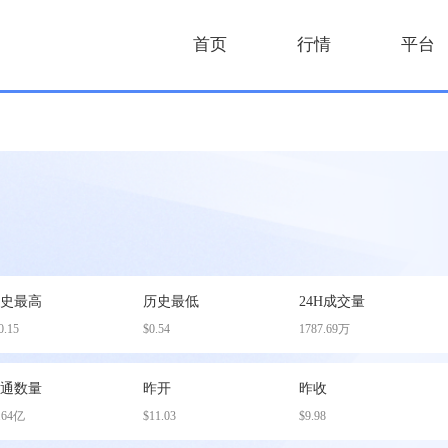
首页
行情
平台
历史最高
历史最低
24H成交量
0.15
$0.54
1787.69万
流通数量
昨开
昨收
.64亿
$11.03
$9.98