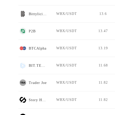
WBX/USDT
13.6
Bittylicious
WBX/USDT
13.47
P2B
WBX/USDT
13.19
BTCAlpha
WBX/USDT
11.68
BIT.TEAM
WBX/USDT
11.82
Trader Joe
WBX/USDT
11.82
Story Hunt