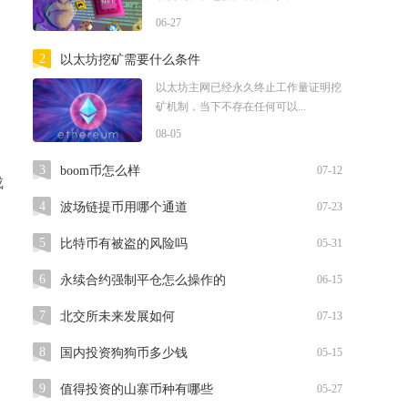
06-27
2
以太坊挖矿需要什么条件
以太坊主网已经永久终止工作量证明挖
矿机制，当下不存在任何可以...
08-05
3
boom币怎么样
07-12
成
4
波场链提币用哪个通道
07-23
5
比特币有被盗的风险吗
05-31
6
永续合约强制平仓怎么操作的
06-15
7
北交所未来发展如何
07-13
8
国内投资狗狗币多少钱
05-15
9
值得投资的山寨币种有哪些
05-27