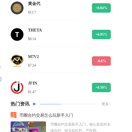
黄金代
+0.84%
$13.7
THETA
+6.95%
$0.14
M7V2
-6.6%
$7.24
于
门
JFIN
+0.50%
$1.47
热门资讯
更多>
1
币圈合约交易怎么玩新手入门
币圈合约交易新手入门，核心是选对永
续合约、轻仓低杠杆、严控风...