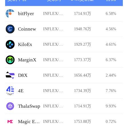
bitFlyer
INFLEX/USDT
1714.91万
6.58%
Coinnew
INFLEX/USDT
1948.76万
4.56%
KiloEx
INFLEX/USDT
1929.27万
4.61%
MarginX
INFLEX/USDT
1773.37万
6.37%
D8X
INFLEX/USDT
1656.44万
2.44%
4E
INFLEX/USDT
1734.39万
7.76%
ThalaSwap
INFLEX/USDT
1714.91万
9.93%
Magic Eden
INFLEX/USDT
1753.88万
0.72%