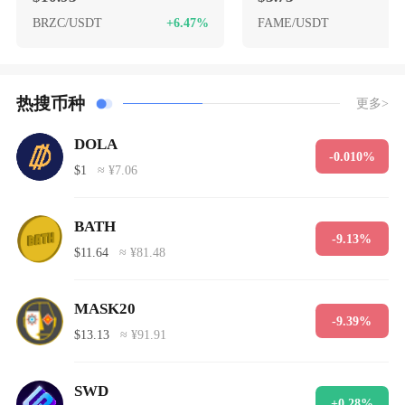
BRZC/USDT
+6.47%
FAME/USDT
热搜币种
更多>
DOLA
-0.010%
$1
≈ ¥7.06
BATH
-9.13%
$11.64
≈ ¥81.48
MASK20
-9.39%
$13.13
≈ ¥91.91
SWD
+0.28%