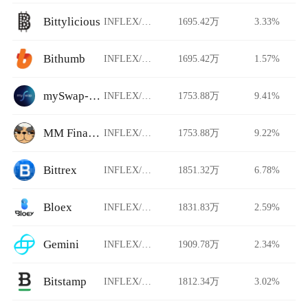
Bittylicious
INFLEX/USDT
1695.42万
3.33%
Bithumb
INFLEX/USDT
1695.42万
1.57%
mySwap-CL
INFLEX/USDT
1753.88万
9.41%
MM Finance
INFLEX/USDT
1753.88万
9.22%
Bittrex
INFLEX/USDT
1851.32万
6.78%
Bloex
INFLEX/USDT
1831.83万
2.59%
Gemini
INFLEX/USDT
1909.78万
2.34%
Bitstamp
INFLEX/USDT
1812.34万
3.02%