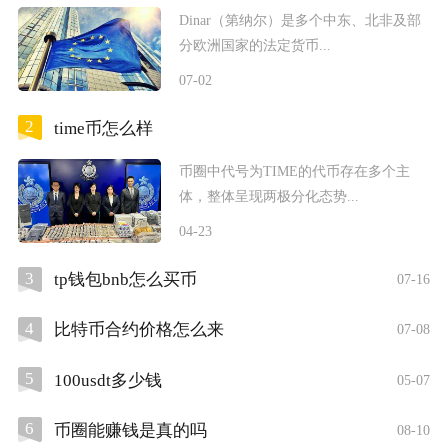
Dinar（第纳尔）是多个中东、北非及部
分欧洲国家的法定货币...
07-02
2
time币怎么样
币圈中代号为TIME的代币存在多个主
体，整体呈现两极分化态势...
04-23
3
tp钱包bnb怎么买币
07-16
4
比特币合约价格怎么来
07-08
5
100usdt多少钱
05-07
6
币圈能赚钱是真的吗
08-10