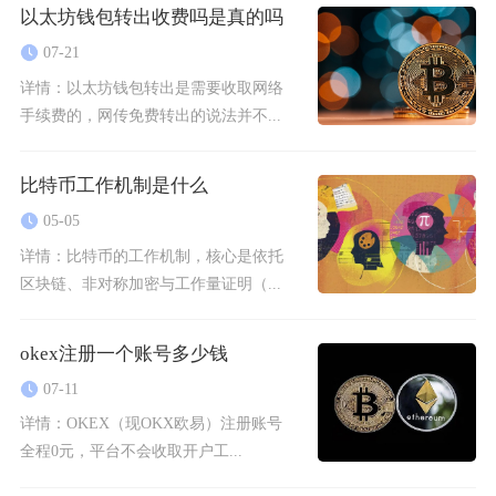
以太坊钱包转出收费吗是真的吗
07-21
详情：
以太坊钱包转出是需要收取网络
手续费的，网传免费转出的说法并不...
比特币工作机制是什么
05-05
详情：
比特币的工作机制，核心是依托
区块链、非对称加密与工作量证明（...
okex注册一个账号多少钱
07-11
详情：
OKEX（现OKX欧易）注册账号
全程0元，平台不会收取开户工...