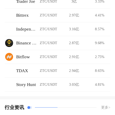
Trader Joe
ZTC/USDT
3亿
3.33%
Bittrex
ZTC/USDT
2.97亿
4.41%
Independent Reserve
ZTC/USDT
3.16亿
8.57%
Binance Jersey
ZTC/USDT
2.87亿
9.68%
Bitflow
ZTC/USDT
2.91亿
2.75%
TDAX
ZTC/USDT
2.94亿
8.65%
Story Hunt
ZTC/USDT
3.03亿
4.81%
行业资讯
更多>