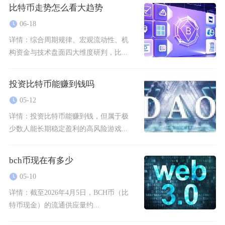
比特币走势怎么看大趋势
06-18
详情：
综合周期规律、宏观流动性、机
构资金与技术盘面四大维度研判，比...
投资比特币能赚到钱吗
05-12
详情：
投资比特币能赚到钱，但属于极
少数人能长期稳定盈利的高风险游戏...
bch币现在有多少
05-10
详情：
截至2026年4月5日，BCH币（比
特币现金）的流通供应量约...