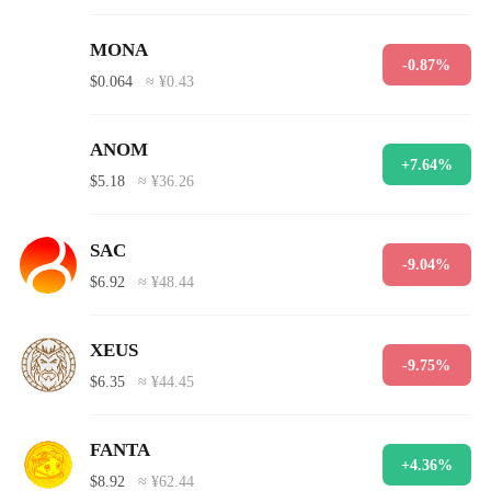
MONA
-0.87%
$0.064
≈ ¥0.43
ANOM
+7.64%
$5.18
≈ ¥36.26
SAC
-9.04%
$6.92
≈ ¥48.44
XEUS
-9.75%
$6.35
≈ ¥44.45
FANTA
+4.36%
$8.92
≈ ¥62.44