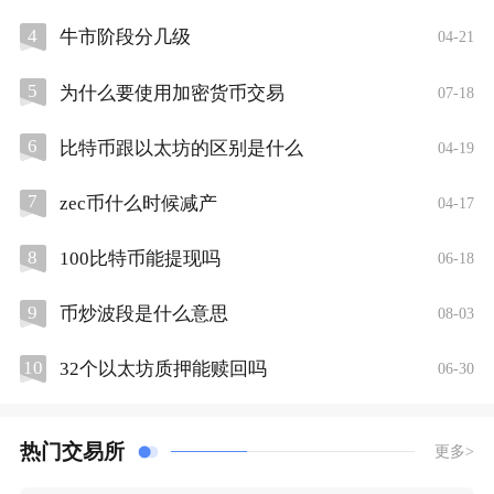
4
牛市阶段分几级
04-21
5
为什么要使用加密货币交易
07-18
6
比特币跟以太坊的区别是什么
04-19
7
zec币什么时候减产
04-17
8
100比特币能提现吗
06-18
9
币炒波段是什么意思
08-03
10
32个以太坊质押能赎回吗
06-30
热门交易所
更多>