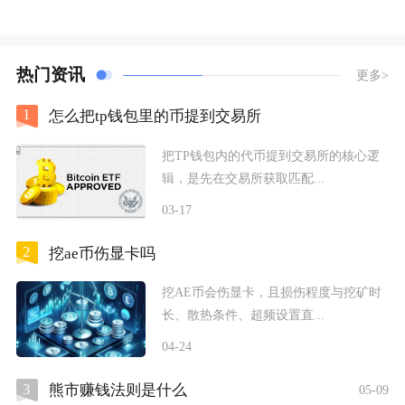
热门资讯
更多>
1
怎么把tp钱包里的币提到交易所
把TP钱包内的代币提到交易所的核心逻
辑，是先在交易所获取匹配...
03-17
2
挖ae币伤显卡吗
挖AE币会伤显卡，且损伤程度与挖矿时
长、散热条件、超频设置直...
04-24
3
熊市赚钱法则是什么
05-09