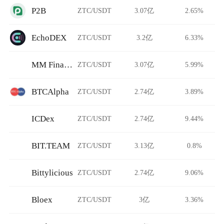
P2B
ZTC/USDT
3.07亿
2.65%
EchoDEX
ZTC/USDT
3.2亿
6.33%
MM Finance
ZTC/USDT
3.07亿
5.99%
BTCAlpha
ZTC/USDT
2.74亿
3.89%
ICDex
ZTC/USDT
2.74亿
9.44%
BIT.TEAM
ZTC/USDT
3.13亿
0.8%
Bittylicious
ZTC/USDT
2.74亿
9.06%
Bloex
ZTC/USDT
3亿
3.36%