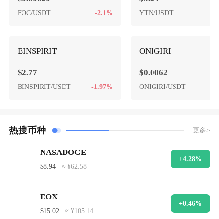
FOC/USDT
-2.1%
YTN/USDT
-
BINSPIRIT
ONIGIRI
$2.77
$0.0062
BINSPIRIT/USDT
-1.97%
ONIGIRI/USDT
热搜币种
更多>
NASADOGE
+4.28%
$8.94
≈ ¥62.58
EOX
+0.46%
$15.02
≈ ¥105.14