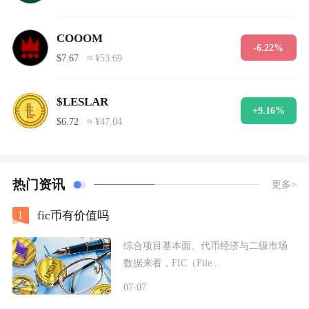
COOOM
-6.22%
$7.67
≈ ¥53.69
$LESLAR
+9.16%
$6.72
≈ ¥47.04
热门资讯
更多>
1
fic币有价值吗
综合项目基本面、代币经济与二级市场
数据来看，FIC（File...
07-07