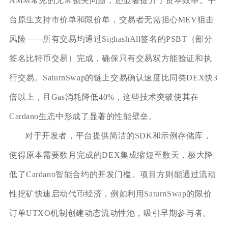
AMM常见的无常损失问题，还显著提升了资本效率。平
台原生支持市价单和限价单，交易者无需担心MEV狙击
风险——所有交易均通过SighashAll签名的PSBT（部分
签名比特币交易）完成，确保只有交易双方能验证和执
行交易。SaturnSwap的链上交易确认速度比同类DEX快3
倍以上，且Gas消耗降低40%，这些技术突破使其在
Cardano生态中形成了显著的性能壁垒。
对于开发者，平台提供简洁的SDK和示例存储库，
使得原本需要数月完成的DEX集成缩短至数天，极大降
低了Cardano智能合约的开发门槛。项目方则能通过流动
性挖矿快速启动代币经济，例如利用SaturnSwap的限价
订单UTXO机制创建动态流动性池，吸引早期参与者。