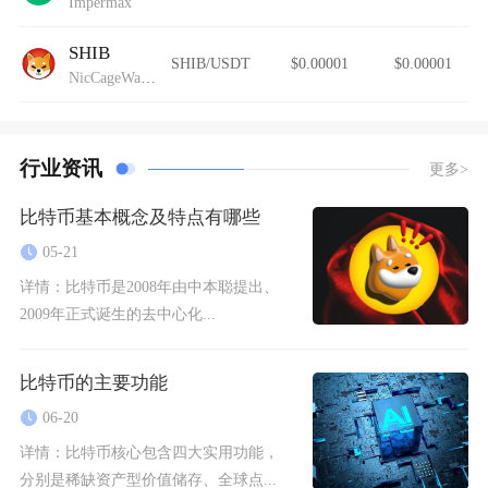
Impermax
SHIB
SHIB/USDT
$0.00001
$0.00001
NicCageWaluigiElmo42069Inu
行业资讯
更多>
比特币基本概念及特点有哪些
05-21
详情：
比特币是2008年由中本聪提出、
2009年正式诞生的去中心化...
比特币的主要功能
06-20
详情：
比特币核心包含四大实用功能，
分别是稀缺资产型价值储存、全球点...