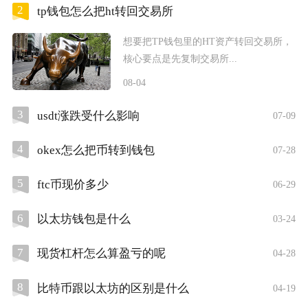
2
tp钱包怎么把ht转回交易所
想要把TP钱包里的HT资产转回交易所，
核心要点是先复制交易所...
08-04
3
usdt涨跌受什么影响
07-09
4
okex怎么把币转到钱包
07-28
5
ftc币现价多少
06-29
6
以太坊钱包是什么
03-24
7
现货杠杆怎么算盈亏的呢
04-28
8
比特币跟以太坊的区别是什么
04-19