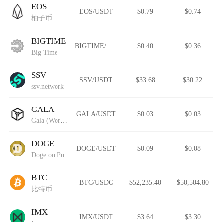
EOS
EOS/USDT
$0.79
$0.74
柚子币
BIGTIME
BIGTIME/USDT
$0.40
$0.36
Big Time
SSV
SSV/USDT
$33.68
$30.22
ssv.network
GALA
GALA/USDT
$0.03
$0.03
Gala (Wormhole)
DOGE
DOGE/USDT
$0.09
$0.08
Doge on Pulsechain
BTC
BTC/USDC
$52,235.40
$50,504.80
比特币
IMX
IMX/USDT
$3.64
$3.30