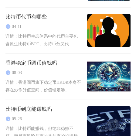
比特币代币有哪些
04-11
详情：
比特币生态体系中的代币主要包
含原生比特币BTC、比特币分叉代...
香港稳定币圆币值钱吗
08-03
详情：
香港圆币旗下稳定币HKDR本身不
存在炒作升值空间，价值锚定港...
比特币到底能赚钱吗
05-26
详情：
比特币能赚钱，但绝非稳赚不
赔，而是高风险与高收益并存的投资标...