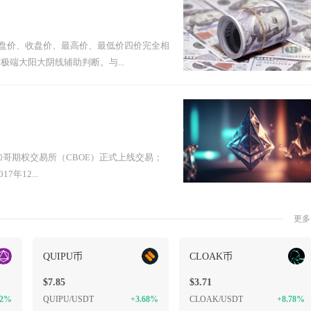
盘价、收盘价、最高价、最低价四价完全相
端大阳大阴线辅助判断。与...
芝加哥期权交易所（CBOE）正式上线交易；
12...
更多
QUIPU币
CLOAK币
$7.85
$3.71
52%
QUIPU/USDT
+3.68%
CLOAK/USDT
+8.78%