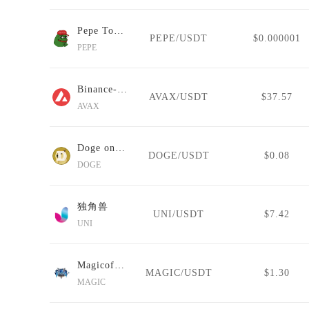
Pepe Token
PEPE/USDT
$0.000001
PEPE
Binance-Peg Avalanche
AVAX/USDT
$37.57
AVAX
Doge on Pulsechain
DOGE/USDT
$0.08
DOGE
独角兽
UNI/USDT
$7.42
UNI
MagicofGold
MAGIC/USDT
$1.30
MAGIC