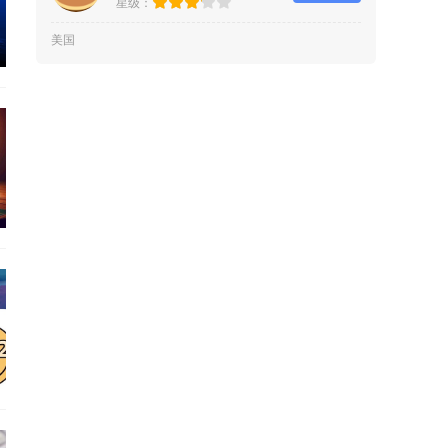
星级：
美国