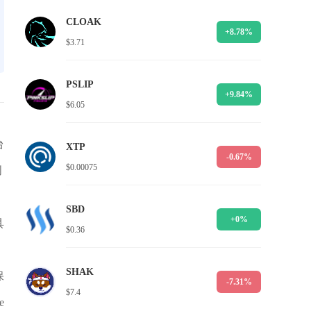
CLOAK
+8.78%
$3.71
PSLIP
+9.84%
$6.05
台
XTP
-0.67%
$0.00075
创
SBD
+0%
具
$0.36
SHAK
保
-7.31%
$7.4
e