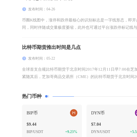
发布时间：04-26
币圈K线图中，涨停和跌停最核心的识别标志是一字线形态，即开
同，同时伴随成交量极度萎缩，此外也可通过平台涨跌停标记线与极
比特币期货推出时间是几点
发布时间：05-22
全球首支合规比特币期货于北京时间2017年12月11日早7:00在
紧随其后，芝加哥商品交易所（CME）的比特币期货于北京时间2017年
热门币种
BIP币
DYN币
$9.44
$7.04
BIP/USDT
+9.23%
DYN/USDT
+5.