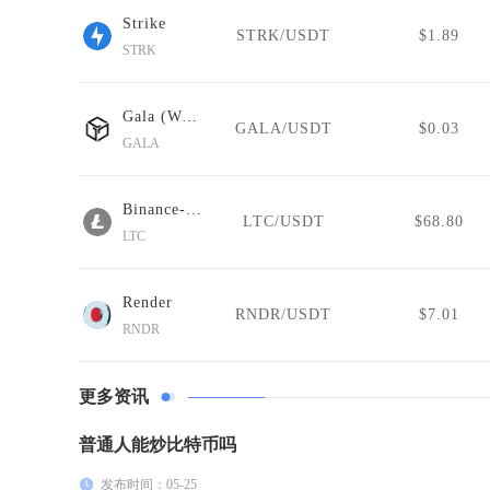
Strike
STRK/USDT
$1.89
STRK
Gala (Wormhole)
GALA/USDT
$0.03
GALA
Binance-Peg Litecoin
LTC/USDT
$68.80
LTC
Render
RNDR/USDT
$7.01
RNDR
更多资讯
普通人能炒比特币吗
发布时间：05-25