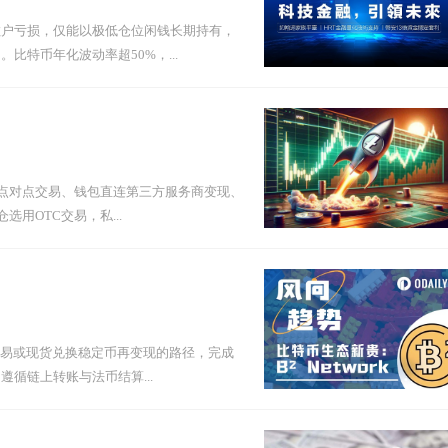
散户亏损，仅能以极低仓位闲钱长期持有，
特币年化波动率超50%，...
P点对点交易、钱包直连第三方服务商变现、
用OTC交易，私...
交易或现货兑换稳定币再变现的路径，完成
遵循链上转账与法币结算...