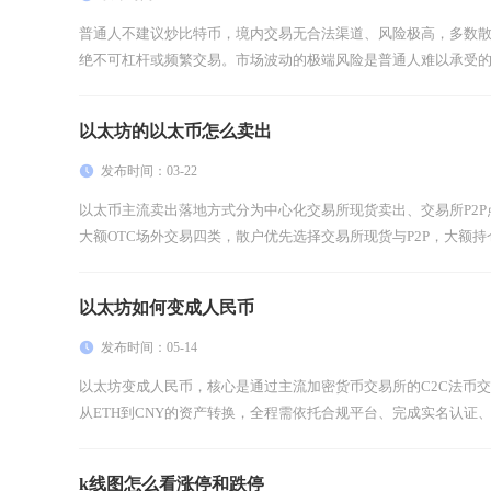
普通人不建议炒比特币，境内交易无合法渠道、风险极高，多数
绝不可杠杆或频繁交易。市场波动的极端风险是普通人难以承受的。比
以太坊的以太币怎么卖出
发布时间：03-22
以太币主流卖出落地方式分为中心化交易所现货卖出、交易所P2
大额OTC场外交易四类，散户优先选择交易所现货与P2P，大额持仓选
以太坊如何变成人民币
发布时间：05-14
以太坊变成人民币，核心是通过主流加密货币交易所的C2C法币
从ETH到CNY的资产转换，全程需依托合规平台、完成实名认证、
k线图怎么看涨停和跌停