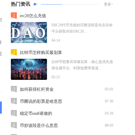
热门资讯
更多>
1
erc20怎么充值
为
ERC20代币充值的完整流程是先在目标
平台获取对应ERC20...
04-14
业
2
比特币怎样购买最划算
能
比特币想要买得最划算，核心是优先选
、
择合规平台、利用低费率渠道...
05-21
3
如何获得杠杆资金
05-01
4
币圈说的彩票是啥意思
07-30
5
稳定币usdt谁做的
03-20
6
币炒波段是什么意思
08-03