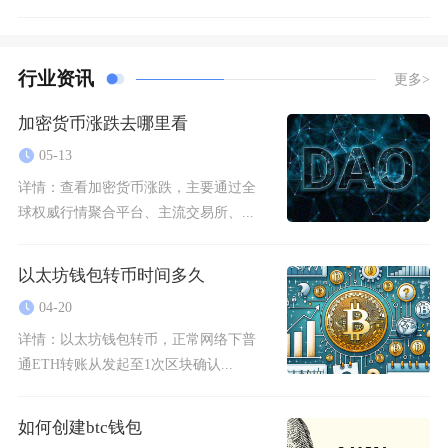
行业资讯
更多>
加密货币涨跌去哪里看
05-13
详情：
查看加密货币涨跌，主要通过全
球权威行情聚合平台、主流交易所、...
以太坊钱包转币时间多久
04-20
详情：
以太坊钱包转币，正常网络下普
通ETH转账从发起至1次区块确认...
如何创建btc钱包