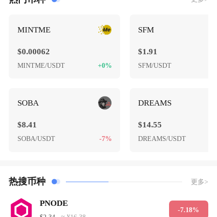
MINTME
SFM
$0.00062
$1.91
MINTME/USDT
+0%
SFM/USDT
+
SOBA
DREAMS
$8.41
$14.55
SOBA/USDT
-7%
DREAMS/USDT
热搜币种
更多>
PNODE
-7.18%