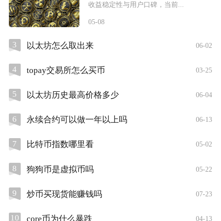
收益稳定性与用户口碑，当前...
05-08
3
以太坊怎么取出来
06-02
4
topay交易所怎么买币
03-25
5
以太坊历史最高价格多少
06-04
6
永续合约可以做一年以上吗
06-13
7
比特币指数哪里看
05-02
8
狗狗币是虚拟币吗
05-22
9
炒币买现货能赚钱吗
07-23
10
core币为什么暴跌
04-13