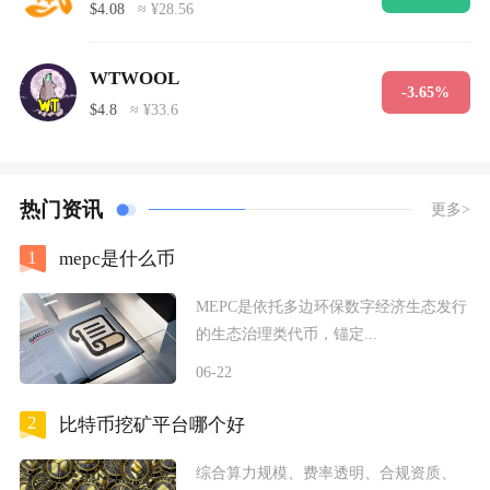
$4.08
≈ ¥28.56
WTWOOL
-3.65%
$4.8
≈ ¥33.6
热门资讯
更多>
1
mepc是什么币
MEPC是依托多边环保数字经济生态发行
的生态治理类代币，锚定...
06-22
2
比特币挖矿平台哪个好
综合算力规模、费率透明、合规资质、