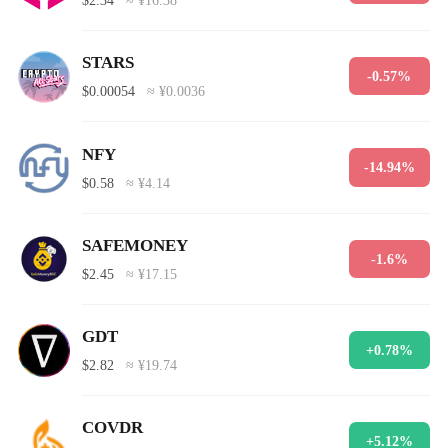
$2.34
≈ ¥16.38
STARS
-0.57%
$0.00054
≈ ¥0.0036
NFY
-14.94%
$0.58
≈ ¥4.14
SAFEMONEY
-1.6%
$2.45
≈ ¥17.15
GDT
+0.78%
$2.82
≈ ¥19.74
COVDR
+5.12%