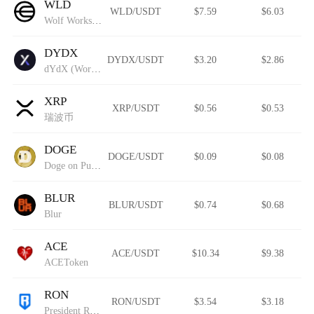
WLD
WLD/USDT
$7.59
$6.03
Wolf Works DAO
DYDX
DYDX/USDT
$3.20
$2.86
dYdX (Wormhole)
XRP
XRP/USDT
$0.56
$0.53
瑞波币
DOGE
DOGE/USDT
$0.09
$0.08
Doge on Pulsechain
BLUR
BLUR/USDT
$0.74
$0.68
Blur
ACE
ACE/USDT
$10.34
$9.38
ACEToken
RON
RON/USDT
$3.54
$3.18
President Ron DeSantis