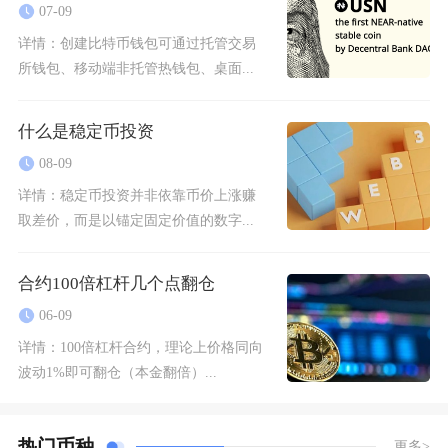
07-09
详情：
创建比特币钱包可通过托管交易
所钱包、移动端非托管热钱包、桌面...
什么是稳定币投资
08-09
详情：
稳定币投资并非依靠币价上涨赚
取差价，而是以锚定固定价值的数字...
合约100倍杠杆几个点翻仓
06-09
详情：
100倍杠杆合约，理论上价格同向
波动1%即可翻仓（本金翻倍）...
热门币种
更多>