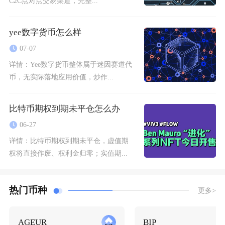
C2C点对点交易渠道，完整...
yee数字货币怎么样
07-07
详情：
Yee数字货币整体属于迷因赛道代
币，无实际落地应用价值，炒作...
比特币期权到期未平仓怎么办
06-27
详情：
比特币期权到期未平仓，虚值期
权将直接作废、权利金归零；实值期...
热门币种
更多>
AGEUR
BIP