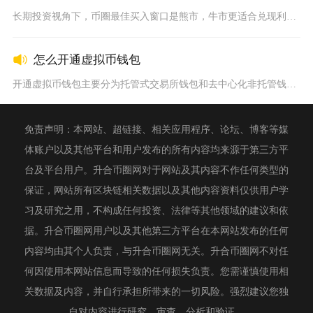
长期投资视角下，币圈最佳买入窗口是熊市，牛市更适合兑现利润而...
怎么开通虚拟币钱包
开通虚拟币钱包主要分为托管式交易所钱包和去中心化非托管钱包两...
免责声明：本网站、超链接、相关应用程序、论坛、博客等媒
体账户以及其他平台和用户发布的所有内容均来源于第三方平
台及平台用户。升合币圈网对于网站及其内容不作任何类型的
保证，网站所有区块链相关数据以及其他内容资料仅供用户学
习及研究之用，不构成任何投资、法律等其他领域的建议和依
据。升合币圈网用户以及其他第三方平台在本网站发布的任何
内容均由其个人负责，与升合币圈网无关。升合币圈网不对任
何因使用本网站信息而导致的任何损失负责。您需谨慎使用相
关数据及内容，并自行承担所带来的一切风险。强烈建议您独
自对内容进行研究、审查、分析和验证。