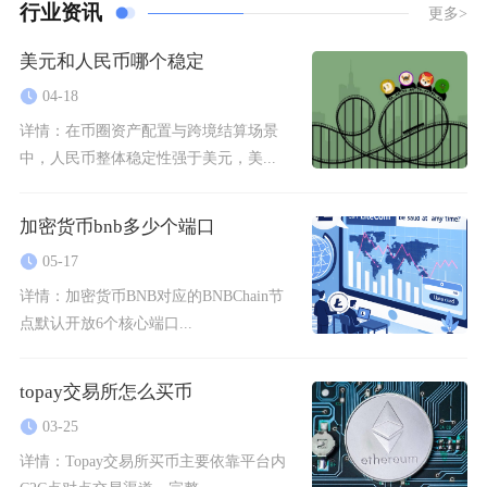
行业资讯
更多>
美元和人民币哪个稳定
04-18
详情：
在币圈资产配置与跨境结算场景
中，人民币整体稳定性强于美元，美...
加密货币bnb多少个端口
05-17
详情：
加密货币BNB对应的BNBChain节
点默认开放6个核心端口...
topay交易所怎么买币
03-25
详情：
Topay交易所买币主要依靠平台内