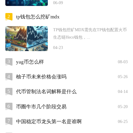
06-09
2
tp钱包怎么挖矿mdx
TP钱包挖矿MDX需先在TP钱包配置火币
生态链Heco钱包，...
04-23
3
yag币怎么样
08-03
4
柚子币未来价格会涨吗
05-26
5
代币管制法名词解释是什么
04-14
6
币圈牛市几个阶段交易
05-20
7
中国稳定币龙头第一名是谁啊
06-25