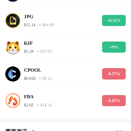
JPG
+6.55%
$12.14
≈ ¥84.98
KIF
+9%
$5.29
≈ ¥37.03
CPOOL
-0.57%
$0.018
≈ ¥0.12
FBA
-6.01%
$2.02
≈ ¥14.14