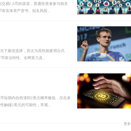
与交易CA币的渠道，普通投资者参与相关
有实体资产背书、知名风投...
是当下最优选择，其次为高性能家用台式
币算法特性、全网算力及...
币短期内自然涨到2美元概率极低，仅在多
触碰2美元的可能性，常规...
更多