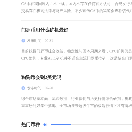
CA币在我国境内并不正规，国内不存在任何官方认可、合规发行
交易存在极高法律与财产风险。不少宣传CA币的渠道会声称该代币
门罗币用什么矿机最好
发布时间：05-31
目前挖掘门罗币综合收益、稳定性与回本周期来看，CPU矿机仍
CPU整机，专业ASIC矿机并不适合主流门罗币挖矿，这是结合门罗
狗狗币会到2美元吗
发布时间：07-26
综合市场基本面、流通数据、行业催化与历史行情综合研判，狗狗
重重磅利好集中落地、全市场迎来超级牛市的极端行情下才有阶段性
热门币种