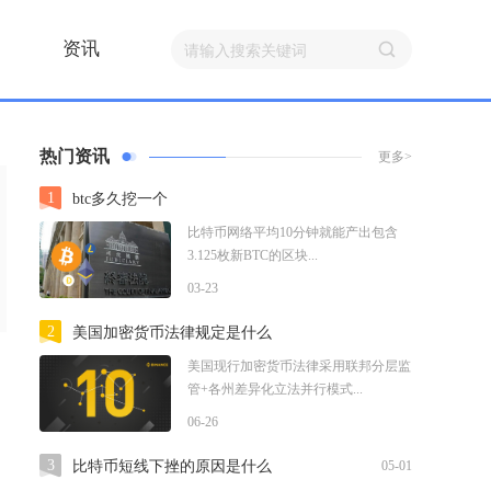
资讯
热门资讯
更多>
1
btc多久挖一个
比特币网络平均10分钟就能产出包含
3.125枚新BTC的区块...
03-23
2
美国加密货币法律规定是什么
美国现行加密货币法律采用联邦分层监
管+各州差异化立法并行模式...
06-26
3
比特币短线下挫的原因是什么
05-01