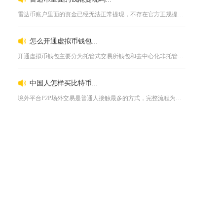
雷达币账户里面的资金已经无法正常提现，不存在官方正规提现渠道...
怎么开通虚拟币钱包...
开通虚拟币钱包主要分为托管式交易所钱包和去中心化非托管钱包两...
中国人怎样买比特币...
境外平台P2P场外交易是普通人接触最多的方式，完整流程为先完...