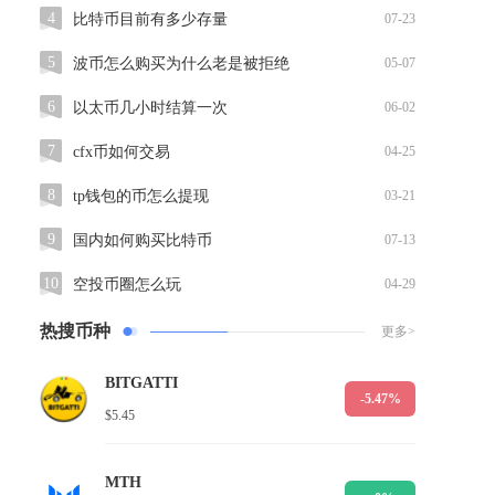
4
比特币目前有多少存量
07-23
5
波币怎么购买为什么老是被拒绝
05-07
6
以太币几小时结算一次
06-02
7
cfx币如何交易
04-25
8
tp钱包的币怎么提现
03-21
9
国内如何购买比特币
07-13
10
空投币圈怎么玩
04-29
热搜币种
更多>
BITGATTI
-5.47%
$5.45
MTH