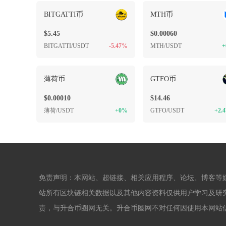
BITGATTI币
MTH币
$5.45
$0.00060
BITGATTI/USDT
-5.47%
MTH/USDT
+
薄荷币
GTFO币
$0.00010
$14.46
薄荷/USDT
+0%
GTFO/USDT
+2.
免责声明：本网站、超链接、相关应用程序、论坛、博客等
站所有区块链相关数据以及其他内容资料仅供用户学习及研
责，与升合币圈网无关。升合币圈网不对任何因使用本网站