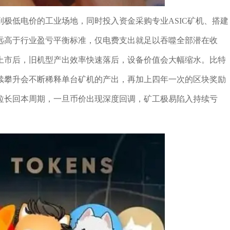
极低电价的工业场地，同时投入资金采购专业ASIC矿机、搭建
远高于行业盈亏平衡标准，仅电费支出就足以吞噬全部潜在收
上市后，旧机型产出效率快速落后，设备价值会大幅缩水。比特
续攀升会不断稀释单台矿机的产出，再加上四年一次的区块奖励
拉长回本周期，一旦币价出现深度回调，矿工极易陷入持续亏