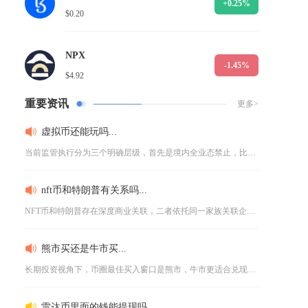
+0.25%
$0.20
NPX
-1.45%
$4.92
重要资讯
更多>
虚拟币还能玩吗...
当前监管执行分为三个明确层级，首先是境内全业态禁止，比特币、...
nft币和特朗普有关系吗...
NFT币和特朗普存在深度商业关联，二者依托同一家族关联企业打...
熊市买还是牛市买...
长期投资视角下，币圈最佳买入窗口是熊市，牛市更适合兑现利润而...
雷达币里面的钱能提现吗...