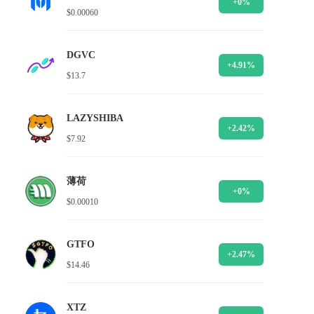
+0%
$0.00060
DGVC
+4.91%
$13.7
LAZYSHIBA
+2.42%
$7.92
薄荷
+0%
$0.00010
GTFO
+2.47%
$14.46
XTZ