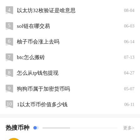
4
以太坊32枚验证是啥意思
08-04
5
sol链在哪交易
06-03
6
柚子币会涨上去吗
06-14
7
btc怎么搬砖
07-13
8
怎么从tp钱包提现
04-27
9
狗狗币属于加密货币吗
05-07
10
1以太币币价值多少钱
06-11
热搜币种
更多>