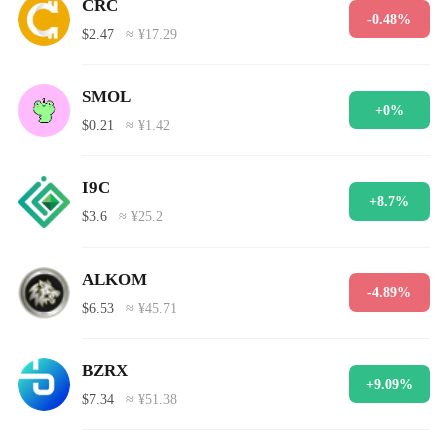
CRC
-0.48%
$2.47
≈ ¥17.29
SMOL
+0%
$0.21
≈ ¥1.42
I9C
+8.7%
$3.6
≈ ¥25.2
ALKOM
-4.89%
$6.53
≈ ¥45.71
BZRX
+9.09%
$7.34
≈ ¥51.38