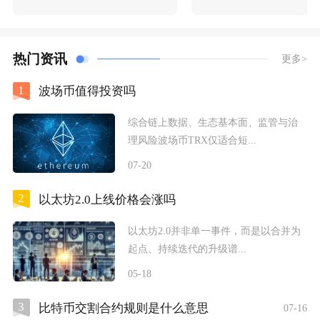
热门资讯
更多>
1
波场币值得投资吗
综合链上数据、生态基本面、监管与治
理风险波场币TRX仅适合短...
07-20
2
以太坊2.0上线价格会涨吗
以太坊2.0并非单一事件，而是以合并为
起点、持续迭代的升级谱...
05-18
3
比特币交割合约规则是什么意思
07-16