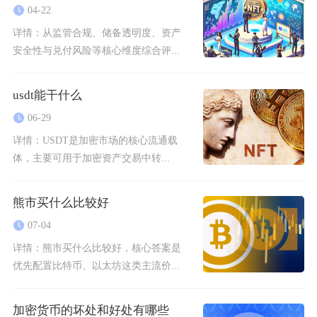
04-22
详情：
从监管合规、储备透明度、资产
安全性与兑付风险等核心维度综合评...
usdt能干什么
06-29
详情：
USDT是加密市场的核心流通载
体，主要可用于加密资产交易中转...
熊市买什么比较好
07-04
详情：
熊市买什么比较好，核心答案是
优先配置比特币、以太坊这类主流价...
加密货币的坏处和好处有哪些