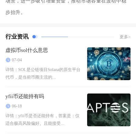
场景，进一步吸引增量资金，推动市场容量在波动中稳
步抬升。
行业资讯
更多>
虚拟币sol什么意思
07-04
详情：
SOL是公链项目Solana的原生平台
代币，是当前币圈主流的...
yfii币还能持有吗
06-18
详情：
yfii币是否还能持有，答案是：仅
适合极高风险偏好、且能接受...