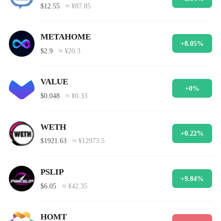
$12.55
≈ ¥87.85
METAHOME
+8.05%
$2.9
≈ ¥20.3
VALUE
+0%
$0.048
≈ ¥0.33
WETH
+0.22%
$1921.63
≈ ¥12973.5
PSLIP
+9.84%
$6.05
≈ ¥42.35
HOMT