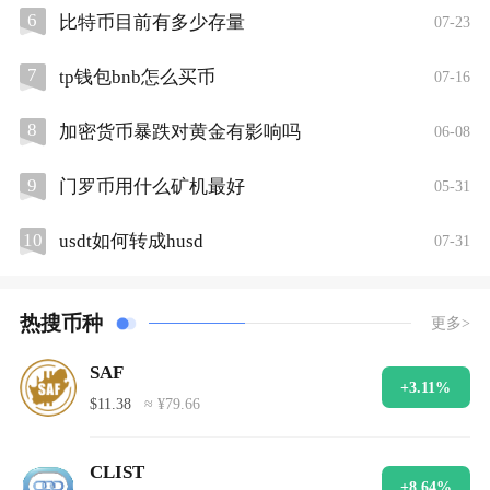
6
比特币目前有多少存量
07-23
7
tp钱包bnb怎么买币
07-16
8
加密货币暴跌对黄金有影响吗
06-08
9
门罗币用什么矿机最好
05-31
10
usdt如何转成husd
07-31
热搜币种
更多>
SAF
+3.11%
$11.38
≈ ¥79.66
CLIST
+8.64%