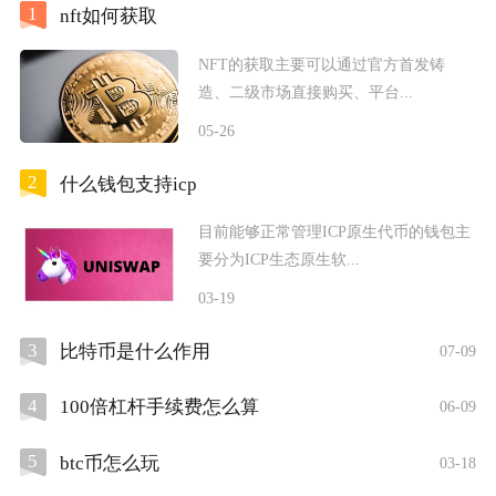
1
nft如何获取
NFT的获取主要可以通过官方首发铸
造、二级市场直接购买、平台...
05-26
2
什么钱包支持icp
目前能够正常管理ICP原生代币的钱包主
要分为ICP生态原生软...
03-19
3
比特币是什么作用
07-09
4
100倍杠杆手续费怎么算
06-09
5
btc币怎么玩
03-18