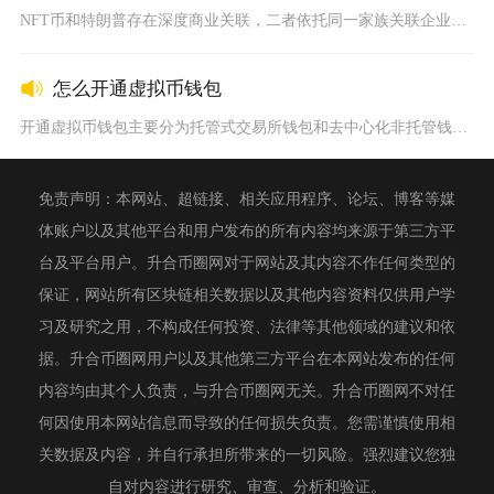
NFT币和特朗普存在深度商业关联，二者依托同一家族关联企业打...
怎么开通虚拟币钱包
开通虚拟币钱包主要分为托管式交易所钱包和去中心化非托管钱包两...
免责声明：本网站、超链接、相关应用程序、论坛、博客等媒
体账户以及其他平台和用户发布的所有内容均来源于第三方平
台及平台用户。升合币圈网对于网站及其内容不作任何类型的
保证，网站所有区块链相关数据以及其他内容资料仅供用户学
习及研究之用，不构成任何投资、法律等其他领域的建议和依
据。升合币圈网用户以及其他第三方平台在本网站发布的任何
内容均由其个人负责，与升合币圈网无关。升合币圈网不对任
何因使用本网站信息而导致的任何损失负责。您需谨慎使用相
关数据及内容，并自行承担所带来的一切风险。强烈建议您独
自对内容进行研究、审查、分析和验证。