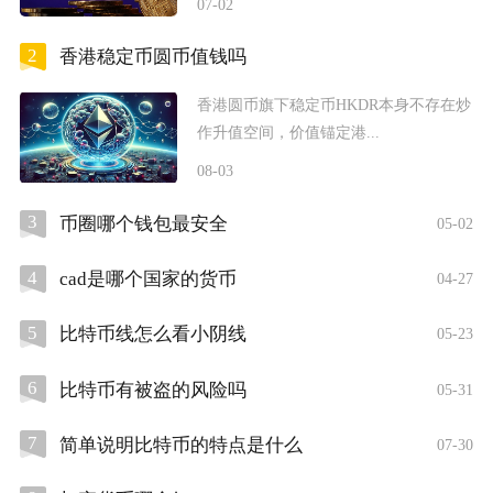
07-02
2
香港稳定币圆币值钱吗
香港圆币旗下稳定币HKDR本身不存在炒
作升值空间，价值锚定港...
08-03
3
币圈哪个钱包最安全
05-02
4
cad是哪个国家的货币
04-27
5
比特币线怎么看小阴线
05-23
6
比特币有被盗的风险吗
05-31
7
简单说明比特币的特点是什么
07-30