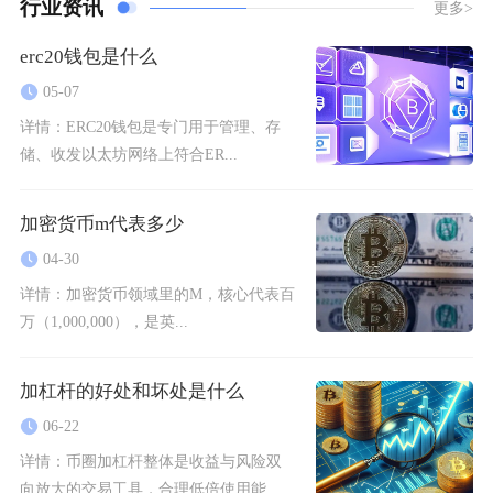
行业资讯
更多>
erc20钱包是什么
05-07
详情：
ERC20钱包是专门用于管理、存
储、收发以太坊网络上符合ER...
加密货币m代表多少
04-30
详情：
加密货币领域里的M，核心代表百
万（1,000,000），是英...
加杠杆的好处和坏处是什么
06-22
详情：
币圈加杠杆整体是收益与风险双
向放大的交易工具，合理低倍使用能...