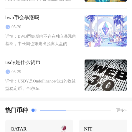
bwb币会暴涨吗
05-20
详情：
BWB币短期内不存在独立暴涨的
基础，中长期也难走出脱离大盘的...
usdy是什么货币
05-29
详情：
USDY是OndoFinance推出的收益
型稳定币，全称On...
热门币种
更多>
QATAR
NIT