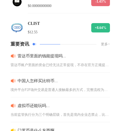
-1.43%
$0.00000000000
CLIST
+8.64%
$12.55
重要资讯
更多>
雷达币里面的钱能提现吗...
雷达币账户里面的资金已经无法正常提现，不存在官方正规提现渠道...
中国人怎样买比特币...
境外平台P2P场外交易是普通人接触最多的方式，完整流程为先完...
虚拟币还能玩吗...
当前监管执行分为三个明确层级，首先是境内全业态禁止，比特币、...
门罗币是什么东西啊...