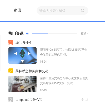
资讯
热门资讯
更多>
1
nft币多少个
币圈常说的NFT币，特指APENFT基金
会发行的治理代币NF...
04-24
2
莱特币怎样买卖和交易
莱特币主流交易分为中心化交易所现货
交易与场外P2P交易，完成...
07-19
3
compound是什么币
04-14