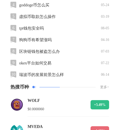
4
goddoge币怎么买
05-24
5
虚拟币取款怎么操作
03-19
6
tpt钱包安全吗
08-05
7
狗狗币有希望涨吗
04-16
8
区块链钱包被盗怎么办
07-03
9
okex平台如何交易
07-22
10
瑞波币的发展前景怎么样
06-14
热搜币种
更多>
WOLF
+5.49%
$0.0000060
MVEDA