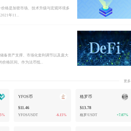
，这一价格是加密市场、技术升级与宏观环境多
年11...
足额储备资产支撑、市场化套利调节以及庞大
价格区间。作为法币抵...
更多
YFOS币
格罗币
$11.46
$13.78
65%
YFOS/USDT
-6.15%
格罗/USDT
+7.07%