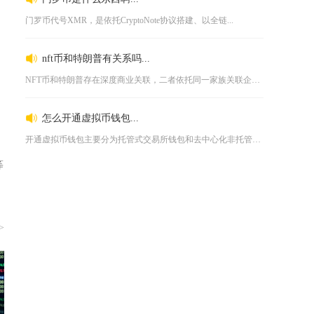
门罗币代号XMR，是依托CryptoNote协议搭建、以全链...
nft币和特朗普有关系吗...
NFT币和特朗普存在深度商业关联，二者依托同一家族关联企业打...
怎么开通虚拟币钱包...
开通虚拟币钱包主要分为托管式交易所钱包和去中心化非托管钱包两...
等
>