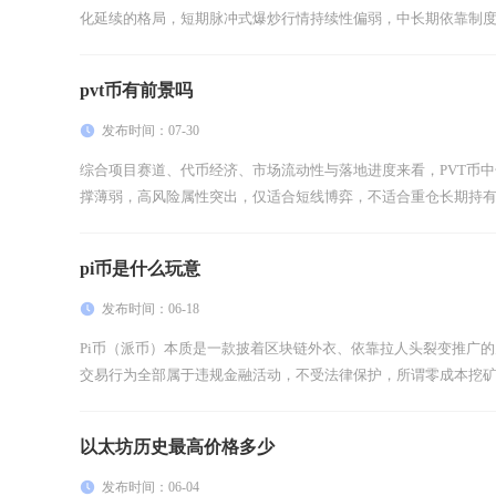
化延续的格局，短期脉冲式爆炒行情持续性偏弱，中长期依靠制度改
pvt币有前景吗
发布时间：07-30
综合项目赛道、代币经济、市场流动性与落地进度来看，PVT币
撑薄弱，高风险属性突出，仅适合短线博弈，不适合重仓长期持有。目
pi币是什么玩意
发布时间：06-18
Pi币（派币）本质是一款披着区块链外衣、依靠拉人头裂变推广
交易行为全部属于违规金融活动，不受法律保护，所谓零成本挖矿暴
以太坊历史最高价格多少
发布时间：06-04