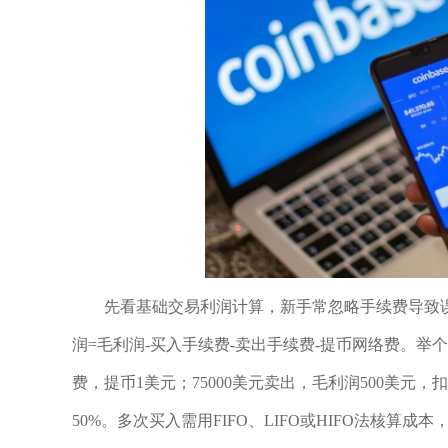
先看基础交易利润计算，新手常忽略手续费导致误
润=毛利润-买入手续费-卖出手续费-提币网络费。举个实例：
费，提币1美元；75000美元卖出，毛利润500美元
50%。多次买入需用FIFO、LIFO或HIFO法核算成