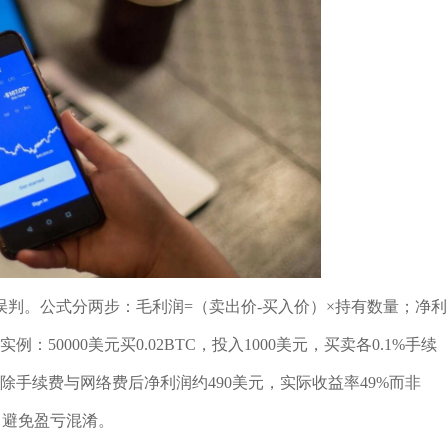
判。公式分两步：毛利润=（卖出价-买入价）×持有数量；净利
50000美元买0.02BTC，投入1000美元，买卖各0.1%手续
，扣除手续费与网络费后净利润约490美元，实际收益率49%而非
本，避免盈亏混淆。