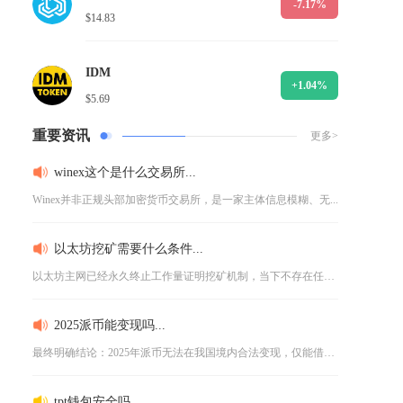
-7.17%
$14.83
IDM
+1.04%
$5.69
重要资讯
更多>
winex这个是什么交易所...
Winex并非正规头部加密货币交易所，是一家主体信息模糊、无...
以太坊挖矿需要什么条件...
以太坊主网已经永久终止工作量证明挖矿机制，当下不存在任何可以...
2025派币能变现吗...
最终明确结论：2025年派币无法在我国境内合法变现，仅能借助...
tpt钱包安全吗...