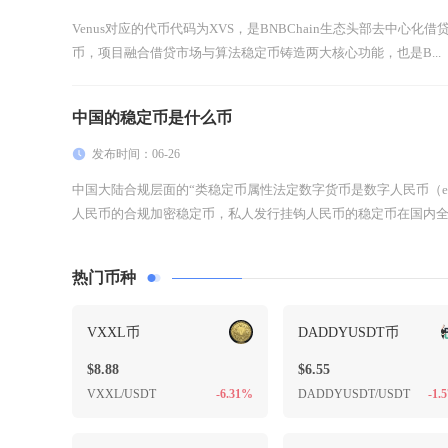
Venus对应的代币代码为XVS，是BNBChain生态头部去中心化借贷协议
币，项目融合借贷市场与算法稳定币铸造两大核心功能，也是B...
中国的稳定币是什么币
发布时间：06-26
中国大陆合规层面的“类稳定币属性法定数字货币是数字人民币（e
人民币的合规加密稳定币，私人发行挂钩人民币的稳定币在国内全场
热门币种
VXXL币
DADDYUSDT币
$8.88
$6.55
VXXL/USDT
-6.31%
DADDYUSDT/USDT
-1.