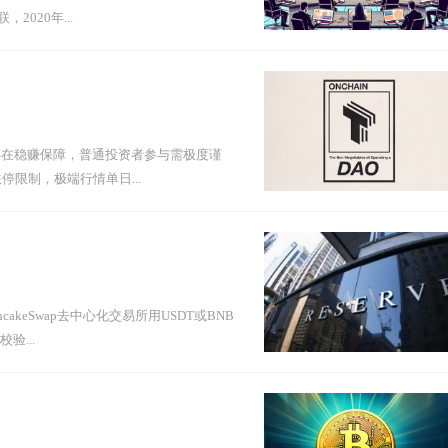
2020年...
存在稳赚保障，普通投资者参与需极度谨
停限制，极端行情单日...
akeSwap去中心化交易所用USDT或BNB
...