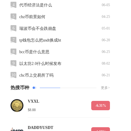
4
代币经济法是什么
06-05
5
chz币前景如何
04-25
6
瑞波币会不会跌崩盘
05-01
7
tp钱包怎么把usdt换成ht
06-20
8
bcc币是什么意思
06-25
9
以太坊2.0什么时候发布
08-02
10
chc币上交易所了吗
06-21
热搜币种
更多>
VXXL
-6.31%
$8.88
DADDYUSDT