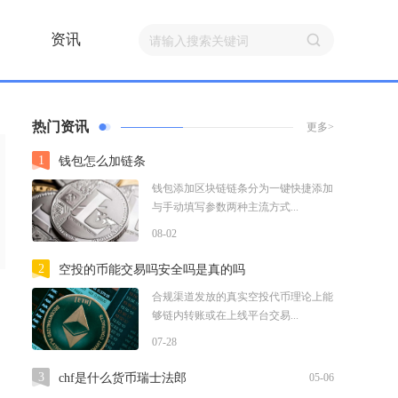
资讯
热门资讯
更多>
1
钱包怎么加链条
钱包添加区块链链条分为一键快捷添加
与手动填写参数两种主流方式...
08-02
2
空投的币能交易吗安全吗是真的吗
合规渠道发放的真实空投代币理论上能
够链内转账或在上线平台交易...
07-28
3
chf是什么货币瑞士法郎
05-06