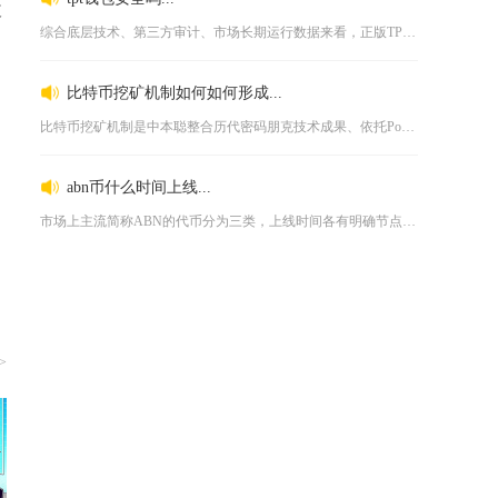
收
综合底层技术、第三方审计、市场长期运行数据来看，正版TPT（...
比特币挖矿机制如何如何形成...
比特币挖矿机制是中本聪整合历代密码朋克技术成果、依托PoW工...
abn币什么时间上线...
市场上主流简称ABN的代币分为三类，上线时间各有明确节点，A...
>