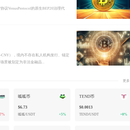
VenusProtocol的原生BEP20治理代
-CNY），境内不存在私人机构发行、锚定
景被划定为非法金融品...
更多
呱呱币
TEND币
$6.73
$0.0013
57%
呱呱/USDT
+5%
TEND/USDT
+0%