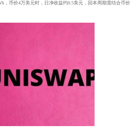
美元/kWh，币价4万美元时，日净收益约0.5美元，回本周期需结合币价