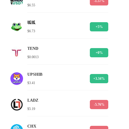
-1.57%
$6.55
呱呱
+5%
$6.73
TEND
+0%
$0.0013
UPSHIB
+3.34%
$3.41
LADZ
-5.76%
$5.19
CHX