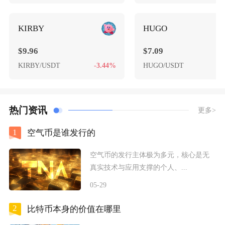
KIRBY
HUGO
$9.96
$7.09
KIRBY/USDT
-3.44%
HUGO/USDT
+
热门资讯
更多>
1
空气币是谁发行的
空气币的发行主体极为多元，核心是无
真实技术与应用支撑的个人、...
05-29
2
比特币本身的价值在哪里