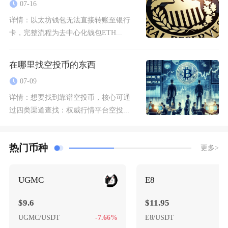
07-16
详情：
以太坊钱包无法直接转账至银行
卡，完整流程为去中心化钱包ETH...
在哪里找空投币的东西
07-09
详情：
想要找到靠谱空投币，核心可通
过四类渠道查找：权威行情平台空投...
热门币种
更多>
UGMC
E8
$9.6
$11.95
UGMC/USDT
-7.66%
E8/USDT
-