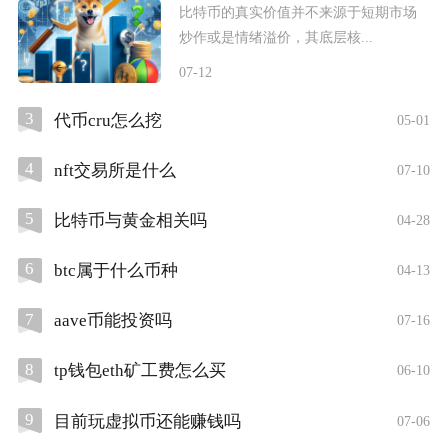
比特币的真实价值并不来源于短期市场
炒作或是情绪溢价，其底层核...
07-12
3
代币cru怎么挖
05-01
4
nft交易所是什么
07-10
5
比特币与黄金相关吗
04-28
6
btc属于什么币种
04-13
7
aave币能投资吗
07-16
8
tp钱包eth矿工费怎么买
06-10
9
目前玩虚拟币还能赚钱吗
07-06