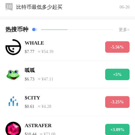
10
比特币最低多少起买
06-26
热搜币种
更多>
WHALE
-5.56%
$7.77
≈ ¥54.39
呱呱
+5%
$6.73
≈ ¥47.11
$CITY
-3.25%
$0.61
≈ ¥4.28
ASTRAFER
+3.09%
$10.44
≈ ¥73.08