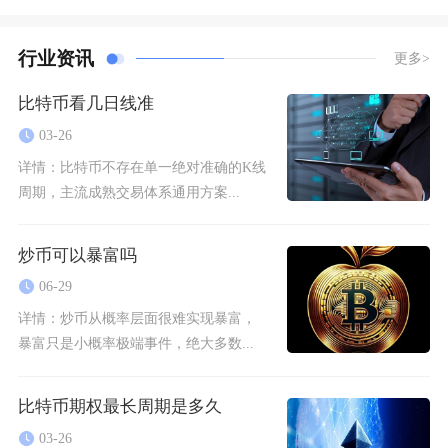
行业资讯
更多>
比特币看几日线准
03-26
详情：
比特币不存在单一绝对准确的K线
周期，主流成熟交易体系通用方案...
炒币可以暴富吗
06-29
详情：
炒币从概率层面很难实现暴富，
暴富只是小概率极端事件，绝大多数...
比特币期权最长周期是多久
03-26