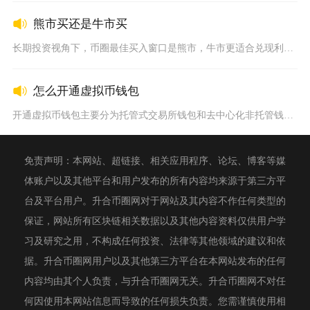
熊市买还是牛市买
长期投资视角下，币圈最佳买入窗口是熊市，牛市更适合兑现利润而...
怎么开通虚拟币钱包
开通虚拟币钱包主要分为托管式交易所钱包和去中心化非托管钱包两...
免责声明：本网站、超链接、相关应用程序、论坛、博客等媒
体账户以及其他平台和用户发布的所有内容均来源于第三方平
台及平台用户。升合币圈网对于网站及其内容不作任何类型的
保证，网站所有区块链相关数据以及其他内容资料仅供用户学
习及研究之用，不构成任何投资、法律等其他领域的建议和依
据。升合币圈网用户以及其他第三方平台在本网站发布的任何
内容均由其个人负责，与升合币圈网无关。升合币圈网不对任
何因使用本网站信息而导致的任何损失负责。您需谨慎使用相