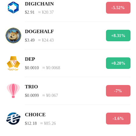
DIGICHAIN
-5.52%
$2.91
≈ ¥20.37
DOGEHALF
+8.31%
$3.49
≈ ¥24.43
DEP
+0.20%
$0.0010
≈ ¥0.0068
TRIO
-7%
$0.0099
≈ ¥0.067
CHOICE
-1.6%
$12.18
≈ ¥85.26