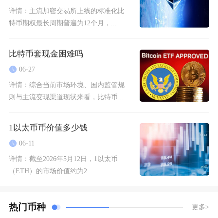
详情：
主流加密交易所上线的标准化比
特币期权最长周期普遍为12个月，...
比特币套现金困难吗
06-27
详情：
综合当前市场环境、国内监管规
则与主流变现渠道现状来看，比特币...
1以太币币价值多少钱
06-11
详情：
截至2026年5月12日，1以太币
（ETH）的市场价值约为2...
热门币种
更多>