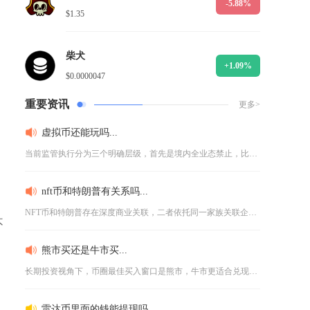
-5.88%
$1.35
柴犬
+1.09%
$0.0000047
重要资讯
更多>
虚拟币还能玩吗...
当前监管执行分为三个明确层级，首先是境内全业态禁止，比特币、...
nft币和特朗普有关系吗...
NFT币和特朗普存在深度商业关联，二者依托同一家族关联企业打...
不
熊市买还是牛市买...
长期投资视角下，币圈最佳买入窗口是熊市，牛市更适合兑现利润而...
雷达币里面的钱能提现吗...