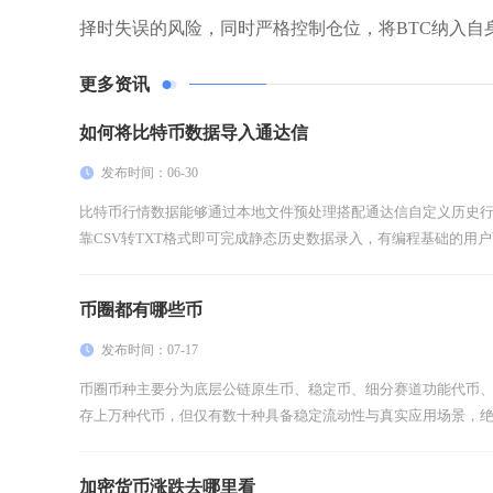
择时失误的风险，同时严格控制仓位，将BTC纳入自
更多资讯
如何将比特币数据导入通达信
发布时间：06-30
比特币行情数据能够通过本地文件预处理搭配通达信自定义历史
靠CSV转TXT格式即可完成静态历史数据录入，有编程基础的用户可
币圈都有哪些币
发布时间：07-17
币圈币种主要分为底层公链原生币、稳定币、细分赛道功能代币、
存上万种代币，但仅有数十种具备稳定流动性与真实应用场景，绝大
加密货币涨跌去哪里看