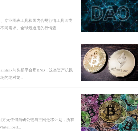
所、专业图表工具和国内合规行情工具四类
同需求。全球最通用的行情查...
inlink与头部平台币BNB，这类资产抗跌
的绝对龙...
项目方无任何自研公链与主网迁移计划，所有
berI...