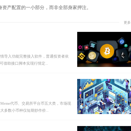
身资产配置的一小部分，而非全部身家押注。
更多
行情导入功能完整接入软件，普通投资者依
借助接口脚本实现行情定...
Meme代币、交易所平台币五大类，市场现
多数小币种仅短期炒作价...