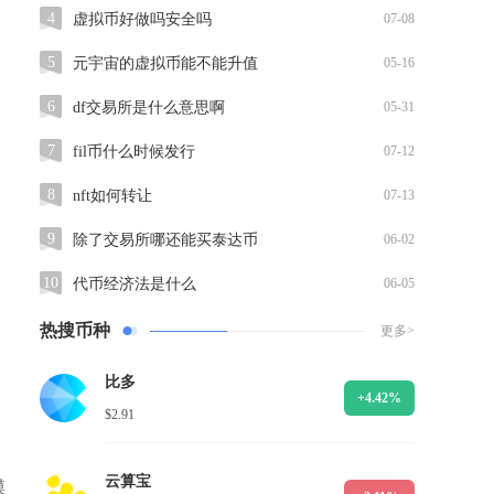
4
虚拟币好做吗安全吗
07-08
5
元宇宙的虚拟币能不能升值
05-16
6
df交易所是什么意思啊
05-31
7
fil币什么时候发行
07-12
8
nft如何转让
07-13
9
除了交易所哪还能买泰达币
06-02
10
代币经济法是什么
06-05
热搜币种
更多>
比多
+4.42%
$2.91
云算宝
模