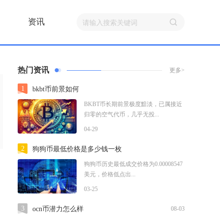
资讯
热门资讯
更多>
1
bkbt币前景如何
BKBT币长期前景极度黯淡，已属接近
归零的空气代币，几乎无投...
04-29
2
狗狗币最低价格是多少钱一枚
狗狗币历史最低成交价格为0.00008547
美元，价格低点出...
03-25
3
ocn币潜力怎么样
08-03