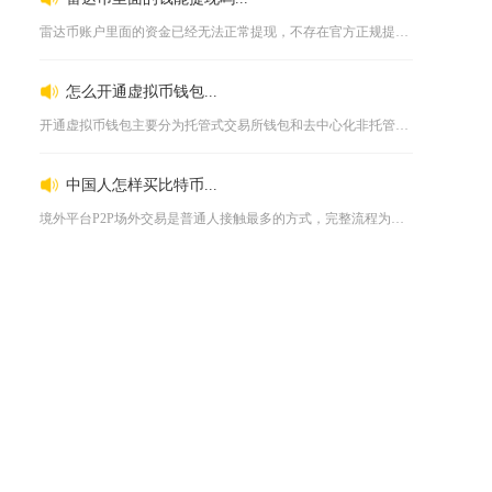
雷达币账户里面的资金已经无法正常提现，不存在官方正规提现渠道...
怎么开通虚拟币钱包...
开通虚拟币钱包主要分为托管式交易所钱包和去中心化非托管钱包两...
中国人怎样买比特币...
境外平台P2P场外交易是普通人接触最多的方式，完整流程为先完...