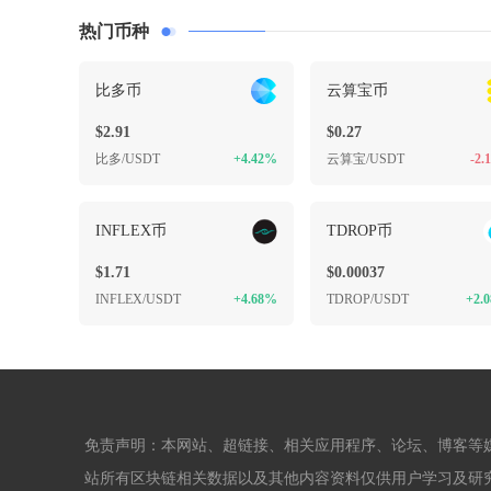
热门币种
比多币
云算宝币
$2.91
$0.27
比多/USDT
+4.42%
云算宝/USDT
-2.
INFLEX币
TDROP币
$1.71
$0.00037
INFLEX/USDT
+4.68%
TDROP/USDT
+2.
免责声明：本网站、超链接、相关应用程序、论坛、博客等
站所有区块链相关数据以及其他内容资料仅供用户学习及研