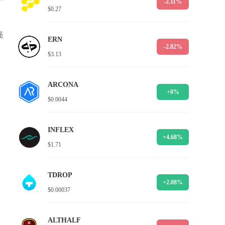
-2.11%
$0.27
强
ERN
-2.82%
$3.13
ARCONA
+0%
$0.0044
INFLEX
+4.68%
$1.71
TDROP
+2.08%
$0.00037
ALTHALF