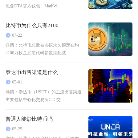
包含DTA官方钱包、MathW...
比特币为什么只有2100
07-22
详情：
比特币总量被协议永久锁定在约
2100万枚是底层代码参数搭配减...
泰达币出售渠道是什么
05-01
详情：
泰达币（USDT）的主流出售渠道
主要包括中心化交易所C2C交...
普通人能炒比特币吗
05-25