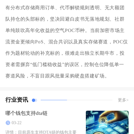
有分布式存储商用订单、代币解锁规则透明、无大额团
队持仓的头部标的，坚决回避白皮书无落地规划、社群
单纯鼓吹高年化收益的空气POC币种。当前加密市场主
流资金更倾向PoS、混合共识以及真实存储赛道，POC仅
作为题材轮动的补充标的，很难走出独立长期牛市，投
资者需摒弃“低门槛稳收益”的误区，控制仓位降低单一
赛道风险，不盲目跟风批量采购硬盘搭建矿场。
行业资讯
更多>
哪个钱包支持dta链
03-22
详情：
目前原生支持DTA链的钱包主要