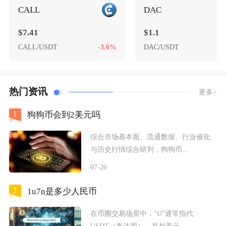
CALL
DAC
$7.41
$1.1
CALL/USDT
-3.6%
DAC/USDT
-
热门资讯
更多>
1
狗狗币会到2美元吗
综合市场基本面、流通数据、行业催化
与历史行情综合研判，狗狗币...
07-26
2
1u7n是多少人民币
在币圈交易场景中，“U”通常指代
USDT（泰达币），是与美元...