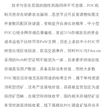
技术与安全层面的隐性风险同样不可忽视，POC机
制天然存在研磨攻击漏洞，恶意节点可反复调整绘图文
件参数匹配区块谜题，变相提升自身出块概率，中小型
POC公链全网存储总量偏低，发起51%存储攻击的资金
成本远低于比特币等PoW主网，历史上多款中小POC币
种曾出现区块回滚、双花交易事件。同时POC与Filecoin
采用的PoSt时空证明不能混为一谈，后者要求持续在线
存储真实用户数据，具备实际业务价值，而绝大多数
POC项目仅存储无实际用途的哈希文件，属于单纯资源
消耗型挖矿，没有产业落地价值，容易被监管划定为虚
拟挖矿范畴，合规空间持续收窄，国内相关存储挖矿业
务管控政策持续收紧，线下规模化POC硬盘矿场存在关