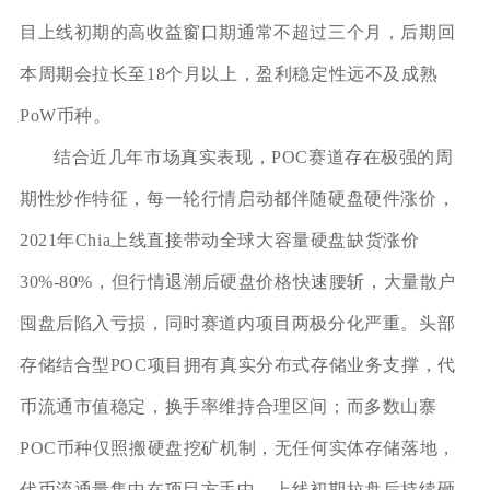
目上线初期的高收益窗口期通常不超过三个月，后期回
本周期会拉长至18个月以上，盈利稳定性远不及成熟
PoW币种。
结合近几年市场真实表现，POC赛道存在极强的周
期性炒作特征，每一轮行情启动都伴随硬盘硬件涨价，
2021年Chia上线直接带动全球大容量硬盘缺货涨价
30%-80%，但行情退潮后硬盘价格快速腰斩，大量散户
囤盘后陷入亏损，同时赛道内项目两极分化严重。头部
存储结合型POC项目拥有真实分布式存储业务支撑，代
币流通市值稳定，换手率维持合理区间；而多数山寨
POC币种仅照搬硬盘挖矿机制，无任何实体存储落地，
代币流通量集中在项目方手中，上线初期拉盘后持续砸