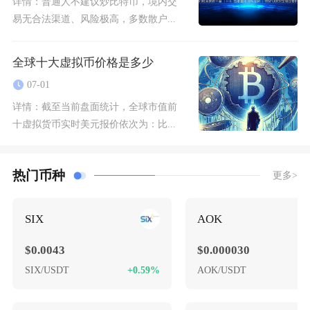
详情：
普通人不建议炒比特币，境内交
易无合法渠道、风险极高，多数散户...
全球十大虚拟币价格是多少
07-01
详情：
截至当前盘面统计，全球市值前
十虚拟货币实时美元报价依次为：比...
热门币种
更多>
SIX
AOK
$0.0043
$0.000030
SIX/USDT
+0.59%
AOK/USDT