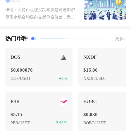
03-17
详情：
比特币买涨买跌本质是通过加密
货币永续合约双向交易价格价差，无...
热门币种
更多>
DOS
NXDF
$0.000076
$15.86
DOS/USDT
+0%
NXDF/USDT
-
PBR
BOBC
$5.15
$0.030
PBR/USDT
+2.69%
BOBC/USDT