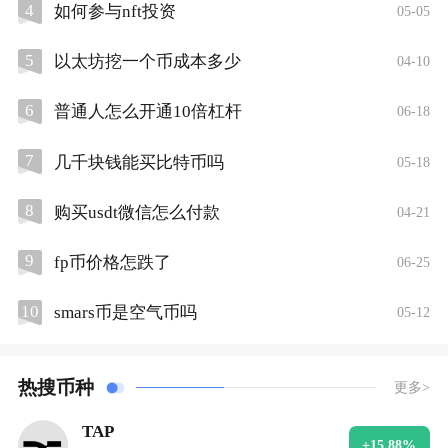
4
如何参与nft投资
05-05
5
以太坊挖一个币成本多少
04-10
6
普通人怎么开通10倍杠杆
06-18
7
几千块钱能买比特币吗
05-18
8
购买usdt微信怎么付款
04-21
9
fp币价格怎跌了
06-25
10
smars币是空气币吗
05-12
热搜币种
更多>
TAP
+15.88%