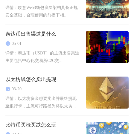
详情：
欧意Web3钱包底层架构具备正规
安全基础，合理使用的前提下相...
泰达币出售渠道是什么
05-01
详情：
泰达币（USDT）的主流出售渠道
主要包括中心化交易所C2C交...
以太坊钱怎么卖出提现
03-20
详情：
以太坊资金想要卖出并最终提现
至银行卡，主流可行路径为将以太坊...
比特币买涨买跌怎么玩