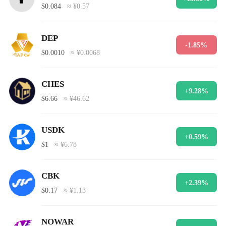
$0.084
≈ ¥0.57
DEP
-1.85%
$0.0010
≈ ¥0.0068
CHES
+9.28%
$6.66
≈ ¥46.62
USDK
+0.59%
$1
≈ ¥6.78
CBK
+2.39%
$0.17
≈ ¥1.13
NOWAR