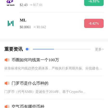
+6.93%
$2.43
≈ ¥17.01
ML
-0.42%
$0.0061
≈ ¥0.042
重要资讯
更多>
币圈如何均线第一个100万
依靠标准化均线趋势交易体系，严格执行多周期共振、分批建仓与硬...
门罗币是什么币种的
门罗币（代号XMR）是诞生于2014年、基于CryptoNo...
空气币有哪些币种