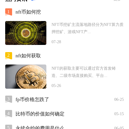
1
nft币如何挖
NFT币挖矿主流落地路径分为NFT算力质
押挖矿、游戏NFT产...
07-28
2
nft如何获取
NFT的获取主要可以通过官方首发铸
造、二级市场直接购买、平台...
05-26
3
fp币价格怎跌了
06-25
4
比特币的价值如何确定
05-15
5
永续合约的费用是什么
06-05