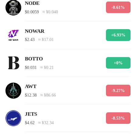
NODE
-0.61%
$0.0059
≈ ¥0.040
NOWAR
+6.93%
$2.43
≈ ¥17.01
BOTTO
+0%
$0.031
≈ ¥0.21
AWT
-9.27%
$12.38
≈ ¥86.66
JETS
-8.53%
$4.62
≈ ¥32.34