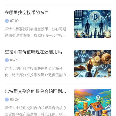
在哪里找空投币的东西
07-09
详情：
想要找到靠谱空投币，核心可通
过四类渠道查找：权威行情平台空投...
空投币有价值吗现在还能用吗
06-22
详情：
现阶段空投币整体价值两极分
化，绝大部分空投币长期缺乏保值能力...
比特币交割合约跟单合约区别在哪
06-29
详情：
比特币交割合约和跟单合约核心
差异集中在产品属性、持仓规则、收...