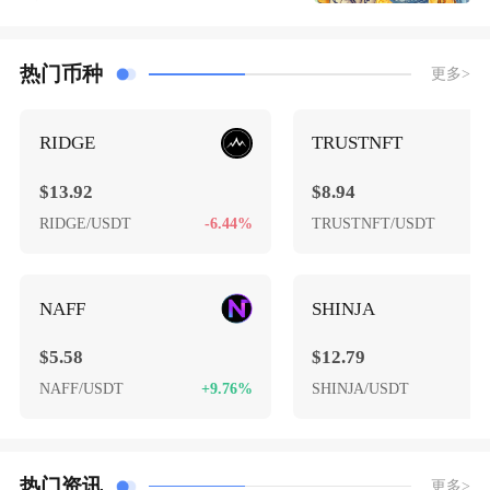
热门币种
更多>
RIDGE
TRUSTNFT
$13.92
$8.94
RIDGE/USDT
-6.44%
TRUSTNFT/USDT
+
NAFF
SHINJA
$5.58
$12.79
NAFF/USDT
+9.76%
SHINJA/USDT
-
热门资讯
更多>