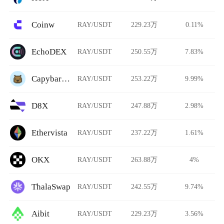
Coinw
RAY/USDT
229.23万
0.11%
EchoDEX
RAY/USDT
250.55万
7.83%
CapybaraDEX
RAY/USDT
253.22万
9.99%
D8X
RAY/USDT
247.88万
2.98%
Ethervista
RAY/USDT
237.22万
1.61%
OKX
RAY/USDT
263.88万
4%
ThalaSwap
RAY/USDT
242.55万
9.74%
Aibit
RAY/USDT
229.23万
3.56%