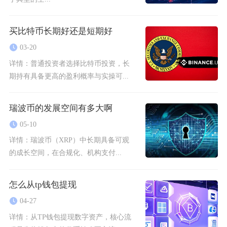
买比特币长期好还是短期好
03-20
详情：
普通投资者选择比特币投资，长
期持有具备更高的盈利概率与实操可...
瑞波币的发展空间有多大啊
05-10
详情：
瑞波币（XRP）中长期具备可观
的成长空间，在合规化、机构支付...
怎么从tp钱包提现
04-27
详情：
从TP钱包提现数字资产，核心流