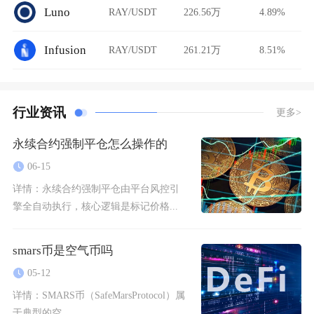
Luno
RAY/USDT
226.56万
4.89%
Infusion
RAY/USDT
261.21万
8.51%
行业资讯
更多>
永续合约强制平仓怎么操作的
06-15
详情：
永续合约强制平仓由平台风控引
擎全自动执行，核心逻辑是标记价格...
smars币是空气币吗
05-12
详情：
SMARS币（SafeMarsProtocol）属
于典型的空...