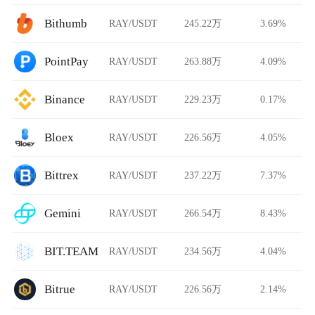
Bithumb
RAY/USDT
245.22万
3.69%
PointPay
RAY/USDT
263.88万
4.09%
Binance
RAY/USDT
229.23万
0.17%
Bloex
RAY/USDT
226.56万
4.05%
Bittrex
RAY/USDT
237.22万
7.37%
Gemini
RAY/USDT
266.54万
8.43%
BIT.TEAM
RAY/USDT
234.56万
4.04%
Bitrue
RAY/USDT
226.56万
2.14%