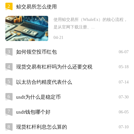
2
鲸交易所怎么使用
使用鲸交易所（WhaleEx）的核心流程，
是从官网下载注册、...
04-21
3
如何领空投币红包
06-07
4
现货交易有杠杆吗为什么还要交税
05-18
5
以太坊合约精度代表什么
07-14
6
usdt为什么是稳定币
07-30
7
usdt钱包哪个好
06-05
8
现货杠杆利息怎么算的
07-10