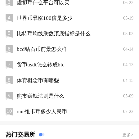
3
虚拟币什么平台可以买
06-23
4
世界币暴涨100倍是多少
05-19
5
比特币均线乘数顶底指标是什么
08-03
6
bcd钻石币前景怎么样
04-14
7
货币usdt怎么转成btc
04-13
8
体育概念币有哪些
04-15
9
熊市赚钱法则是什么
05-09
10
one维卡币多少人民币
07-22
热门交易所
更多>