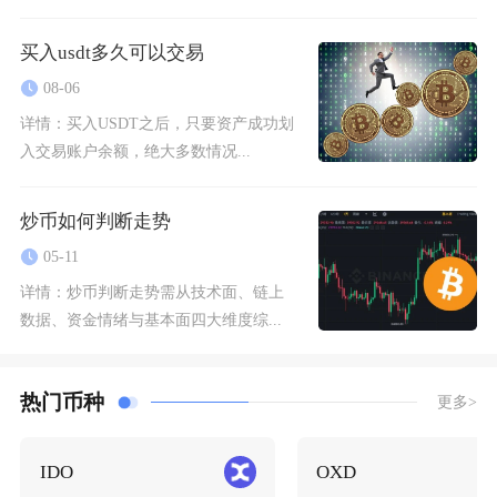
买入usdt多久可以交易
08-06
详情：
买入USDT之后，只要资产成功划
入交易账户余额，绝大多数情况...
炒币如何判断走势
05-11
详情：
炒币判断走势需从技术面、链上
数据、资金情绪与基本面四大维度综...
热门币种
更多>
IDO
OXD