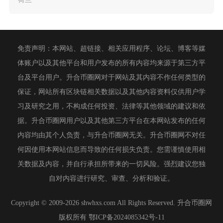
免责声明：本网站、超链接、相关应用程序、论坛、博客等媒
体账户以及其他平台和用户发布的所有内容均来源于第三方平
台及平台用户。升合币圈网对于网站及其内容不作任何类型的
保证，网站所有区块链相关数据以及其他内容资料仅供用户学
习及研究之用，不构成任何投资、法律等其他领域的建议和依
据。升合币圈网用户以及其他第三方平台在本网站发布的任何
内容均由其个人负责，与升合币圈网无关。升合币圈网不对任
何因使用本网站信息而导致的任何损失负责。您需谨慎使用相
关数据及内容，并自行承担所带来的一切风险。强烈建议您独
自对内容进行研究、审查、分析和验证。
Copyright © 2009-2026 shwhxs.com All Rights Reserved. 升合币圈网
版权所有
鄂ICP备2024085342号-11