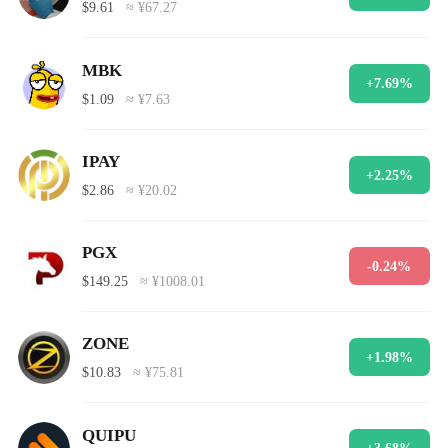
$9.61
≈ ¥67.27
MBK
+7.69%
$1.09
≈ ¥7.63
IPAY
+2.25%
$2.86
≈ ¥20.02
PGX
-0.24%
$149.25
≈ ¥1008.01
ZONE
+1.98%
$10.83
≈ ¥75.81
QUIPU