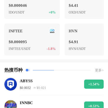
$0.000046
$4.41
IDO/USDT
+0%
OXD/USDT
-
INFTEE
HVN
$0.000095
$4.91
INFTEE/USDT
-1.8%
HVN/USDT
+
热搜币种
更多>
ABYSS
+1.54%
$0.0032
≈ ¥0.021
INNBC
+0.53%