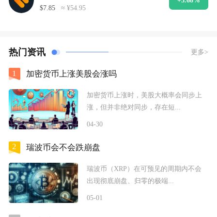
+3.68%
$7.85
≈ ¥54.95
热门资讯
更多>
1
加密货币上涨美股会涨吗
加密货币上涨时，美股大概率会同步上
涨，但并非绝对同步，存在短...
04-30
2
瑞波币会不会跌崩盘
瑞波币（XRP）在可预见的周期内不会
出现彻底崩盘、归零的极端...
05-01