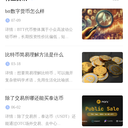
btt数字货币怎么样
07-09
详情：
BTT代币整体属于小众高波动公
链币种，长期投资性价比偏低，短...
比特币简易理解方法是什么
03-18
详情：
想要简易理解比特币，可以抛开
复杂密码学术语，先用生活化比喻抓...
除了交易所哪还能买泰达币
06-02
详情：
除了交易所，泰达币（USDT）还
能通过OTC场外交易、去中心...