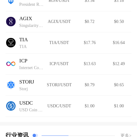
RON/USDT
$3.54
$3.18
President Ron DeSantis
AGIX
AGIX/USDT
$0.72
$0.50
SingularityNET
TIA
TIA/USDT
$17.76
$16.64
TIA
ICP
ICP/USDT
$13.63
$12.49
Internet Computer
STORJ
STORJ/USDT
$0.79
$0.65
Storj
USDC
USDC/USDT
$1.00
$1.00
USD Coin Avalanche Bridged (USDC.e)
行业资讯
更多>