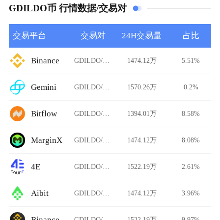
GDILDO币 行情数据/交易对
交易平台
交易对
24H交易量
占比
Binance
GDILDO/USDT
1474.12万
5.51%
Gemini
GDILDO/USDT
1570.26万
0.2%
Bitflow
GDILDO/USDT
1394.01万
8.58%
MarginX
GDILDO/USDT
1474.12万
8.08%
4E
GDILDO/USDT
1522.19万
2.61%
Aibit
GDILDO/USDT
1474.12万
3.96%
Binance Jersey
GDILDO/USDT
1522.19万
9.97%