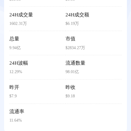
24H成交量
24H成交额
1602.31万
$6.19万
总量
市值
9.94亿
$2834.27万
24H波幅
流通数量
12.29%
98.01亿
昨开
昨收
$7.9
$9.18
流通率
11.64%