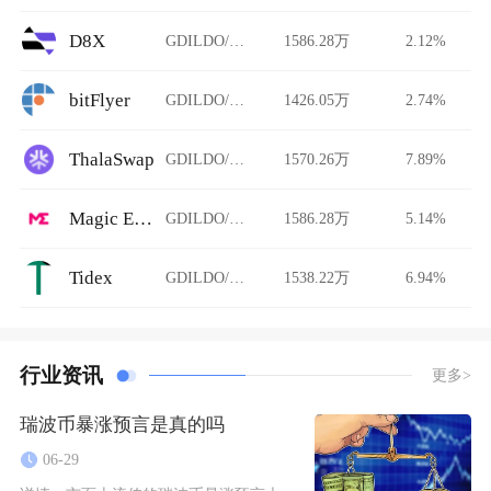
D8X
GDILDO/USDT
1586.28万
2.12%
bitFlyer
GDILDO/USDT
1426.05万
2.74%
ThalaSwap
GDILDO/USDT
1570.26万
7.89%
Magic Eden
GDILDO/USDT
1586.28万
5.14%
Tidex
GDILDO/USDT
1538.22万
6.94%
行业资讯
更多>
瑞波币暴涨预言是真的吗
06-29