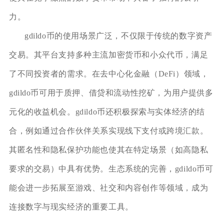
力。
gdildo币的使用场景广泛，不仅限于传统的数字资产
交易。其平台支持多种主流加密货币和小众代币，满足
了不同投资者的需求。在去中心化金融（DeFi）领域，
gdildo币可用于质押、借贷和流动性挖矿，为用户提供多
元化的收益机会。gdildo币还积极探索与实体经济的结
合，例如通过合作伙伴关系实现线下支付或跨境汇款。
其匿名性和隐私保护功能也使其在特定场景（如高隐私
要求的交易）中具有优势。生态系统的完善，gdildo币可
能会进一步拓展至游戏、社交和内容创作等领域，成为
连接数字与现实经济的重要工具。