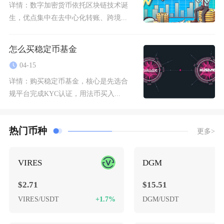
详情：
数字加密货币依托区块链技术诞
生，优点集中在去中心化转账、跨境...
怎么买稳定币基金
04-15
详情：
购买稳定币基金，核心是先选合
规平台完成KYC认证，用法币买入...
热门币种
更多>
VIRES
DGM
$2.71
$15.51
VIRES/USDT
+1.7%
DGM/USDT