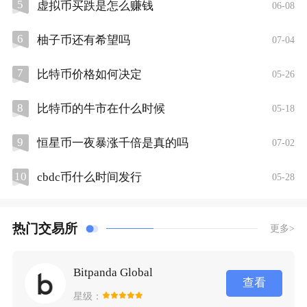
5
虚拟币买跌是怎么赚钱
06-08
6
柚子币还有希望吗
07-04
7
比特币价格如何决定
05-26
8
比特币的牛市在什么时候
05-18
9
恒星币一夜暴涨千倍是真的吗
07-02
10
cbdc币什么时间发行
05-28
热门交易所
更多>
Bitpanda Global
查看
星级：