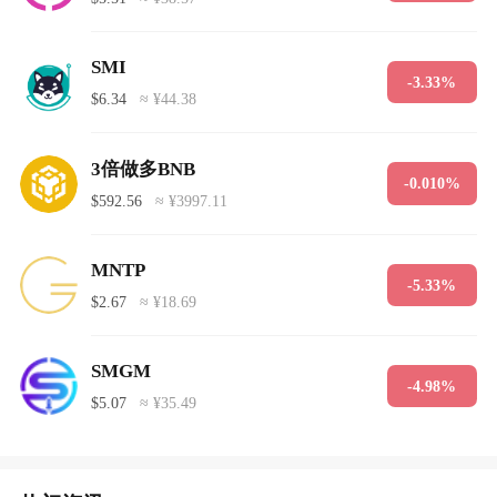
SMI
-3.33%
$6.34
≈ ¥44.38
3倍做多BNB
-0.010%
$592.56
≈ ¥3997.11
MNTP
-5.33%
$2.67
≈ ¥18.69
SMGM
-4.98%
$5.07
≈ ¥35.49