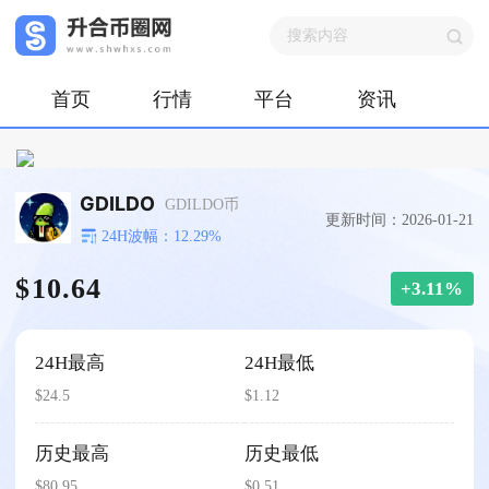
首页
行情
平台
资讯
GDILDO
GDILDO币
更新时间：2026-01-21
24H波幅：12.29%
$10.64
+3.11%
24H最高
24H最低
$24.5
$1.12
历史最高
历史最低
$80.95
$0.51