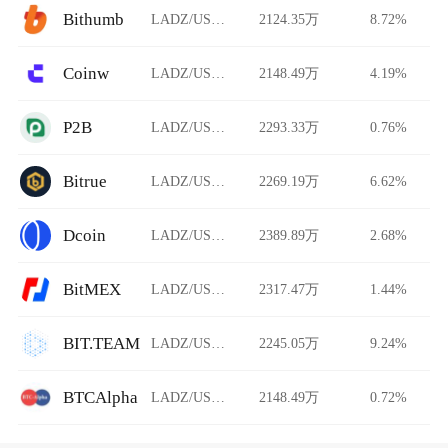
Bithumb
LADZ/USDT
2124.35万
8.72%
Coinw
LADZ/USDT
2148.49万
4.19%
P2B
LADZ/USDT
2293.33万
0.76%
Bitrue
LADZ/USDT
2269.19万
6.62%
Dcoin
LADZ/USDT
2389.89万
2.68%
BitMEX
LADZ/USDT
2317.47万
1.44%
BIT.TEAM
LADZ/USDT
2245.05万
9.24%
BTCAlpha
LADZ/USDT
2148.49万
0.72%