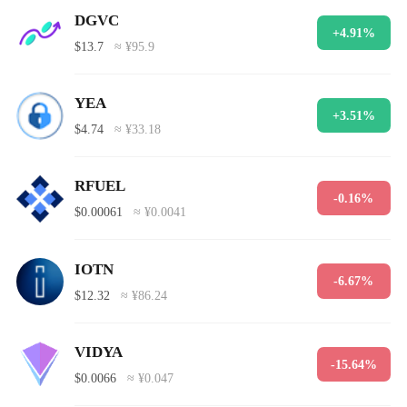
DGVC
+4.91%
$13.7
≈ ¥95.9
YEA
+3.51%
$4.74
≈ ¥33.18
RFUEL
-0.16%
$0.00061
≈ ¥0.0041
IOTN
-6.67%
$12.32
≈ ¥86.24
VIDYA
-15.64%
$0.0066
≈ ¥0.047