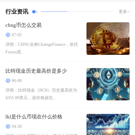
行业资讯
更多>
chng币怎么交易
07-02
详情：
CHNG全称ChaingeFinance，依托
Fusion底...
比特现金历史最高价是多少
06-08
详情：
比特现金（BCH）历史最高价为
4355.89美元，该价格诞生...
lkl是什么币现在什么价格
04-28