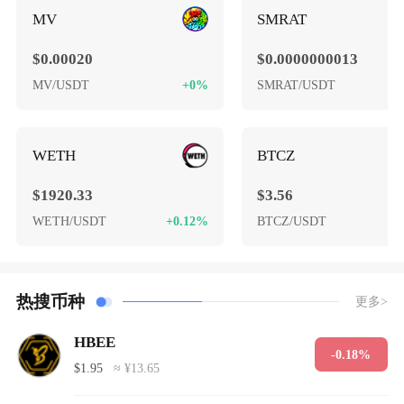
MV
SMRAT
$0.00020
$0.0000000013
MV/USDT
+0%
SMRAT/USDT
+
WETH
BTCZ
$1920.33
$3.56
WETH/USDT
+0.12%
BTCZ/USDT
+
热搜币种
更多>
HBEE
-0.18%
$1.95
≈ ¥13.65