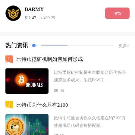
BARMY
-9%
$11.47
≈ ¥80.29
热门资讯
更多>
1
比特币挖矿机制如何如何形成
比特币挖矿机制是中本聪整合历代密码
朋克技术成果、依托PoW工...
08-06
2
比特币为什么只有2100
比特币总量被协议永久锁定在约2100万
枚是底层代码参数搭配减...