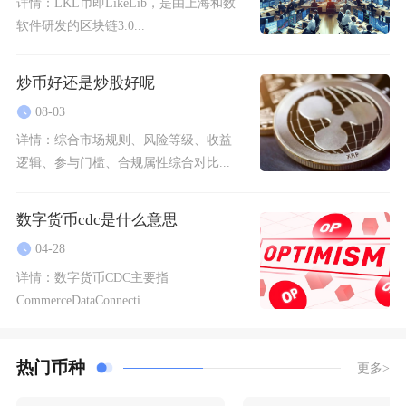
详情：
LKL币即LikeLib，是由上海和数
软件研发的区块链3.0...
炒币好还是炒股好呢
08-03
详情：
综合市场规则、风险等级、收益
逻辑、参与门槛、合规属性综合对比...
数字货币cdc是什么意思
04-28
详情：
数字货币CDC主要指
CommerceDataConnecti...
热门币种
更多>