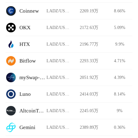
Coinnew
LADZ/USDT
2269.19万
8.66%
OKX
LADZ/USDT
2172.63万
5.09%
HTX
LADZ/USDT
2196.77万
9.9%
Bitflow
LADZ/USDT
2293.33万
4.71%
mySwap-CL
LADZ/USDT
2051.92万
4.39%
Luno
LADZ/USDT
2414.03万
8.14%
AltcoinTrader
LADZ/USDT
2245.05万
9%
Gemini
LADZ/USDT
2389.89万
0.36%