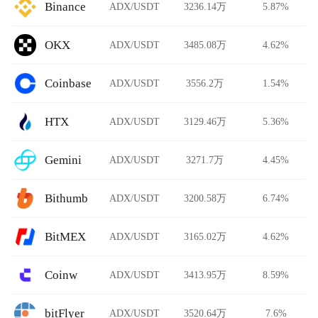
Binance
ADX/USDT
3236.14万
5.87%
OKX
ADX/USDT
3485.08万
4.62%
Coinbase
ADX/USDT
3556.2万
1.54%
HTX
ADX/USDT
3129.46万
5.36%
Gemini
ADX/USDT
3271.7万
4.45%
Bithumb
ADX/USDT
3200.58万
6.74%
BitMEX
ADX/USDT
3165.02万
4.62%
Coinw
ADX/USDT
3413.95万
8.59%
bitFlyer
ADX/USDT
3520.64万
7.6%