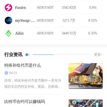
Fastex
ADX/USDT
3342.83万
0.9%
mySwap-CL
ADX/USDT
3271.7万
0.52%
Aibit
ADX/USDT
3449.51万
6.35%
行业资讯
更多>
特殊补给代币是什么
04-21
详情：
特殊补给代币是币圈中一类专为
项目生态内特定补给、奖励、兑换场...
比特币合约可以赚钱吗