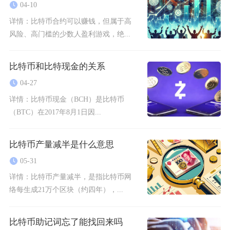
04-10
详情：
比特币合约可以赚钱，但属于高
风险、高门槛的少数人盈利游戏，绝...
比特币和比特现金的关系
04-27
详情：
比特币现金（BCH）是比特币
（BTC）在2017年8月1日因...
比特币产量减半是什么意思
05-31
详情：
比特币产量减半，是指比特币网
络每生成21万个区块（约四年），...
比特币助记词忘了能找回来吗