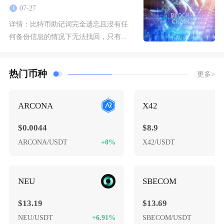
07-27
详情：
比特币助记词完全遗忘且没有任
何备份信息的情况下无法找回，只有...
热门币种
更多>
ARCONA
X42
$0.0044
$8.9
ARCONA/USDT
+0%
X42/USDT
+
NEU
SBECOM
$13.19
$13.69
NEU/USDT
+6.91%
SBECOM/USDT
-