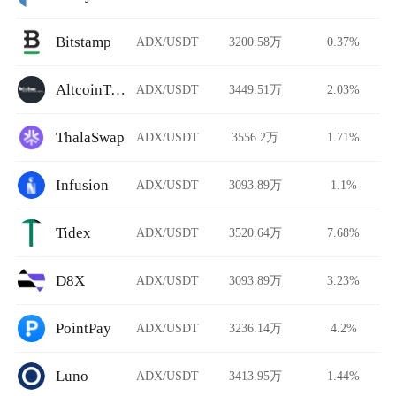
Bitstamp
ADX/USDT
3200.58万
0.37%
AltcoinTrader
ADX/USDT
3449.51万
2.03%
ThalaSwap
ADX/USDT
3556.2万
1.71%
Infusion
ADX/USDT
3093.89万
1.1%
Tidex
ADX/USDT
3520.64万
7.68%
D8X
ADX/USDT
3093.89万
3.23%
PointPay
ADX/USDT
3236.14万
4.2%
Luno
ADX/USDT
3413.95万
1.44%