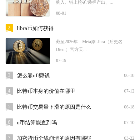
购入、链上挖矿/质押产出、...
08-01
2
libra币如何获得
截至2026年，Meta原Libra（后更名
Diem）官方天...
07-19
3
怎么靠nft赚钱
06-18
4
比特币本身的价值在哪里
07-12
5
比特币交易量下滑的原因是什么
06-18
6
u币结算能查到吗
07-10
7
加密货币全线崩溃的原因有哪些
03-22