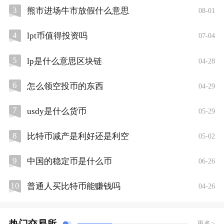
3
熊市进场牛市放假什么意思
08-01
4
lpt币值得投资吗
07-04
5
lp是什么意思区块链
04-28
6
怎么领空投币的东西
04-29
7
usdy是什么货币
05-29
8
比特币减产是利好还是利空
05-02
9
中国的稳定币是什么币
06-26
10
普通人买比特币能赚钱吗
04-26
热门交易所
更多>