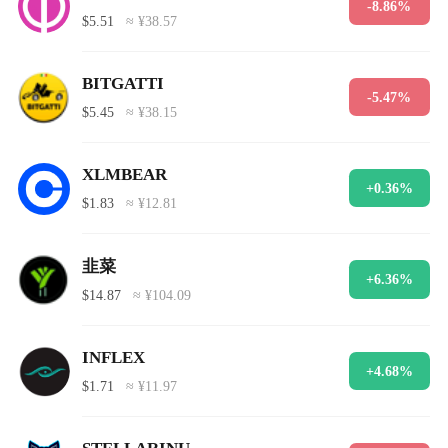
-8.86%
$5.51
≈ ¥38.57
BITGATTI
-5.47%
$5.45
≈ ¥38.15
XLMBEAR
+0.36%
$1.83
≈ ¥12.81
韭菜
+6.36%
$14.87
≈ ¥104.09
INFLEX
+4.68%
$1.71
≈ ¥11.97