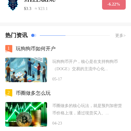
STELLARINU
-6.22%
$3.3
≈ ¥23.1
热门资讯
更多>
1
玩狗狗币如何开户
玩狗狗币开户，核心是在支持狗狗币
（DOGE）交易的主流中心化...
05-17
2
币圈做多怎么玩
币圈做多的核心玩法，就是预判加密货
币价格上涨，通过现货买入、...
04-23