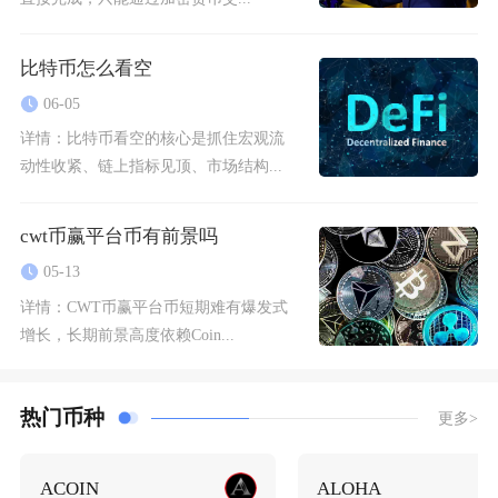
比特币怎么看空
06-05
详情：
比特币看空的核心是抓住宏观流
动性收紧、链上指标见顶、市场结构...
cwt币赢平台币有前景吗
05-13
详情：
CWT币赢平台币短期难有爆发式
增长，长期前景高度依赖Coin...
热门币种
更多>
ACOIN
ALOHA