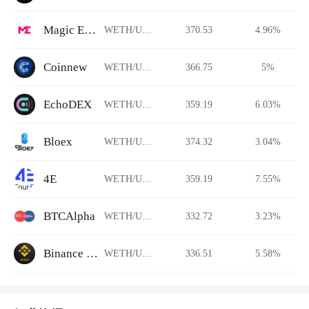
Magic Eden
WETH/USDT
370.53
4.96%
Coinnew
WETH/USDT
366.75
5%
EchoDEX
WETH/USDT
359.19
6.03%
Bloex
WETH/USDT
374.32
3.04%
4E
WETH/USDT
359.19
7.55%
BTCAlpha
WETH/USDT
332.72
3.23%
Binance Jersey
WETH/USDT
336.51
5.58%