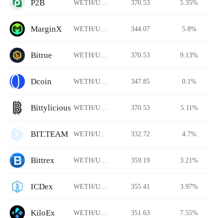
P2B
WETH/USDT
370.53
5.35%
MarginX
WETH/USDT
344.07
5.8%
Bitrue
WETH/USDT
370.53
9.13%
Dcoin
WETH/USDT
347.85
0.1%
Bittylicious
WETH/USDT
370.53
5.11%
BIT.TEAM
WETH/USDT
332.72
4.7%
Bittrex
WETH/USDT
359.19
3.21%
ICDex
WETH/USDT
355.41
3.97%
KiloEx
WETH/USDT
351.63
7.55%