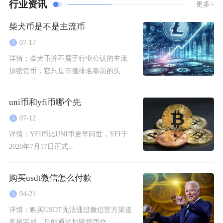
行业资讯
更多>
柴犬币是不是主流币
07-17
详情：
柴犬币并不属于行业公认的主流
加密货币，它只是市值排名靠前的头...
uni币和yfi币哪个先
07-12
详情：
YFI币比UNI币更早问世，YFI于
2020年7月17日正式...
购买usdt微信怎么付款
04-21
详情：
购买USDT无法通过微信官方渠道
直接完成，只能通过加密货币交...