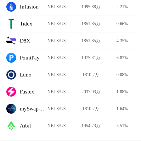
Infusion
NBLS/USDT
1995.88万
2.21%
Tidex
NBLS/USDT
1851.85万
0.66%
D8X
NBLS/USDT
1851.85万
4.35%
PointPay
NBLS/USDT
1975.31万
6.83%
Luno
NBLS/USDT
1810.7万
0.08%
Fastex
NBLS/USDT
2037.03万
1.88%
mySwap-CL
NBLS/USDT
1810.7万
1.64%
Aibit
NBLS/USDT
1954.73万
5.51%