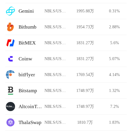
Gemini
NBLS/USDT
1995.88万
0.31%
Bithumb
NBLS/USDT
1954.73万
2.88%
BitMEX
NBLS/USDT
1831.27万
5.6%
Coinw
NBLS/USDT
1831.27万
5.07%
bitFlyer
NBLS/USDT
1769.54万
4.14%
Bitstamp
NBLS/USDT
1748.97万
1.32%
AltcoinTrader
NBLS/USDT
1748.97万
7.2%
ThalaSwap
NBLS/USDT
1810.7万
1.83%