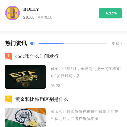
BOLLY
+6.92%
$10.08
≈ ¥70.56
热门资讯
更多>
1
cbdc币什么时间发行
截至2026年5月，全球尚无统一的“CBDC
币”发行时间，各...
05-28
2
黄金和比特币区别是什么
黄金和比特币仅仅在稀缺性叙事上存在
相似之处，二者在价值本源、...