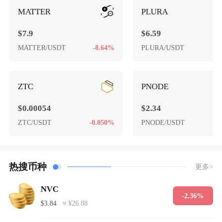
MATTER
PLURA
$7.9
$6.59
MATTER/USDT
-8.64%
PLURA/USDT
-
ZTC
PNODE
$0.00054
$2.34
ZTC/USDT
-0.050%
PNODE/USDT
-
热搜币种
更多>
NVC
-2.36%
$3.84
≈ ¥26.88