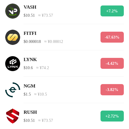
VASH
+7.2%
$10.51
≈ ¥73.57
FITFI
-67.63%
$0.000018
≈ ¥0.00012
LYNK
-4.42%
$10.6
≈ ¥74.2
NGM
-3.82%
$1.5
≈ ¥10.5
RUSH
+2.72%
$10.51
≈ ¥73.57