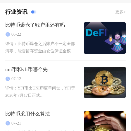
行业资讯
更多>
比特币爆仓了账户里还有吗
06-22
详情：
比特币爆仓之后账户不一定全部
清零，能否留存资金由仓位保证金模...
uni币和yfi币哪个先
07-12
详情：
YFI币比UNI币更早问世，YFI于
2020年7月17日正式...
比特币采用什么算法
07-21