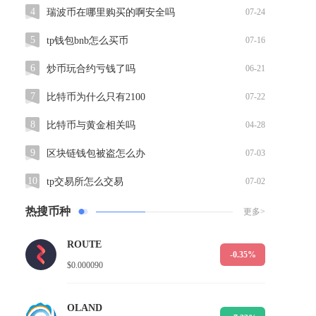
4
瑞波币在哪里购买的啊安全吗
07-24
5
tp钱包bnb怎么买币
07-16
6
炒币玩合约亏钱了吗
06-21
7
比特币为什么只有2100
07-22
8
比特币与黄金相关吗
04-28
9
区块链钱包被盗怎么办
07-03
10
tp交易所怎么交易
07-02
热搜币种
更多>
ROUTE
-0.35%
$0.000090
OLAND