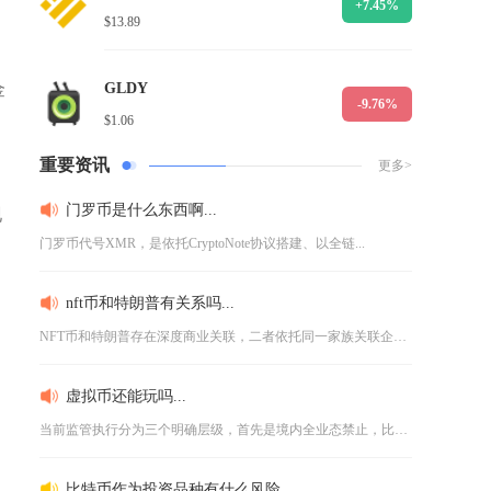
+7.45%
$13.89
GLDY
金
-9.76%
$1.06
重要资讯
更多>
门罗币是什么东西啊...
现
门罗币代号XMR，是依托CryptoNote协议搭建、以全链...
nft币和特朗普有关系吗...
NFT币和特朗普存在深度商业关联，二者依托同一家族关联企业打...
虚拟币还能玩吗...
当前监管执行分为三个明确层级，首先是境内全业态禁止，比特币、...
比特币作为投资品种有什么风险...