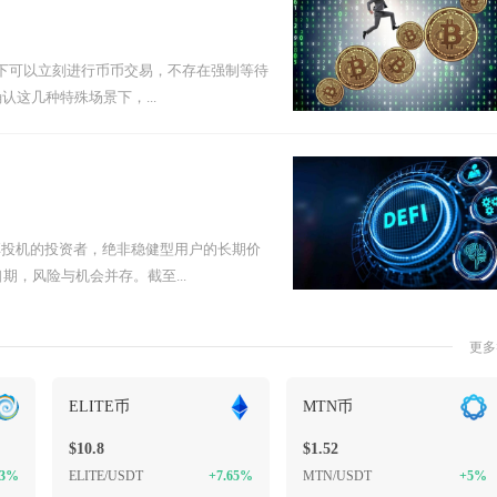
况下可以立刻进行币币交易，不存在强制等待
这几种特殊场景下，...
弈投机的投资者，绝非稳健型用户的长期价
期，风险与机会并存。截至...
更多
ELITE币
MTN币
$10.8
$1.52
33%
ELITE/USDT
+7.65%
MTN/USDT
+5%