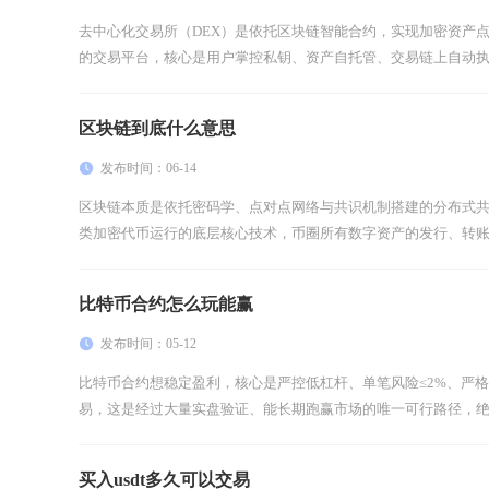
去中心化交易所（DEX）是依托区块链智能合约，实现加密资产
的交易平台，核心是用户掌控私钥、资产自托管、交易链上自动执行
区块链到底什么意思
发布时间：06-14
区块链本质是依托密码学、点对点网络与共识机制搭建的分布式
类加密代币运行的底层核心技术，币圈所有数字资产的发行、转账、
比特币合约怎么玩能赢
发布时间：05-12
比特币合约想稳定盈利，核心是严控低杠杆、单笔风险≤2%、严
易，这是经过大量实盘验证、能长期跑赢市场的唯一可行路径，绝非
买入usdt多久可以交易