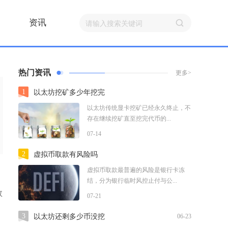
资讯
热门资讯
更多>
1
以太坊挖矿多少年挖完
以太坊传统显卡挖矿已经永久终止，不
存在继续挖矿直至挖完代币的...
07-14
2
虚拟币取款有风险吗
虚拟币取款最普遍的风险是银行卡冻
结，分为银行临时风控止付与公...
数
07-21
3
以太坊还剩多少币没挖
06-23