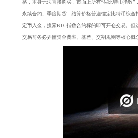
格，本身无法直接购买，市面上所有“买比特币指数”
永续合约、季度期货，结算价格普遍锚定比特币综合
定币入金，搜索BTC指数合约标的即可开仓交易。
交易前务必弄懂资金费率、基差、交割规则等核心概