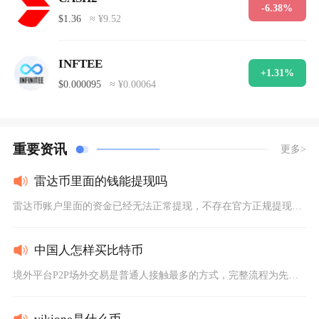
-6.38%
$1.36
≈ ¥9.52
INFTEE
+1.31%
$0.000095
≈ ¥0.00064
重要资讯
更多>
雷达币里面的钱能提现吗
雷达币账户里面的资金已经无法正常提现，不存在官方正规提现渠道...
中国人怎样买比特币
境外平台P2P场外交易是普通人接触最多的方式，完整流程为先完...