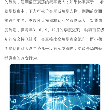
的压制，短期偏空震荡的概率更大；如果比率高于1，看
跌期权集中，下方行权价会形成短期支撑，到期前盘面
抗跌性更强。季度性大额期权到期的影响远大于普通周
度到期，像每年3、6、9、12月的季度交割，动辄百亿级
别的名义持仓结算，会直接改变短期资金流向，而小额
周度到期对大盘走势几乎没有实质影响，更多是场内短
线资金的调仓行为。