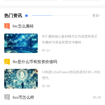
热门资讯
更多>
1
btc怎么搬砖
BTC搬砖核心盈利模式分为现货跨所正
向搬砖与资金前置对冲搬砖...
07-13
2
lbr是什么币有投资价值吗
LBR是LybraFinance协议的原生ERC-20治
理代...
05-30
3
fox币怎么样
05-20