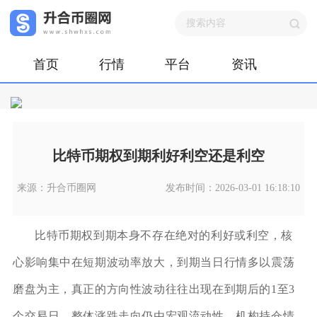
首页
行情
平台
资讯
比特币期权到期利好利空还是利空
来源：升合币圈网
发布时间：2026-03-01 16:18:10
比特币期权到期本身不存在绝对的利好或利空，核
心影响集中在短期波动率放大，到期当日行情多以震荡
磨盘为主，真正的方向性波动往往出现在到期后的1至3
个交易日，整体涨跌走向仍由宏观流动性、机构持仓情