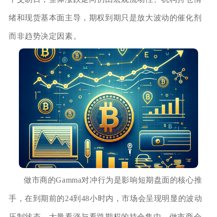
绪和现货基本面主导，期权到期只是放大波动的催化剂
而非趋势决定因素。
做市商的Gamma对冲行为是影响短期盘面的核心推
手，在到期前的24到48小时内，市场会呈现明显的波动
压制状态，大量看涨与看跌期权的持仓集中，做市商会