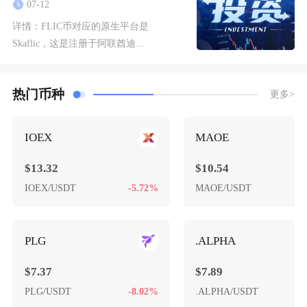
07-12
详情：
FLIC币对应的原生平台是
Skaflic，这是注册于阿联酋迪...
热门币种
更多>
IOEX
MAOE
$13.32
$10.54
IOEX/USDT
-5.72%
MAOE/USDT
-
PLG
.ALPHA
$7.37
$7.89
PLG/USDT
-8.02%
.ALPHA/USDT
-