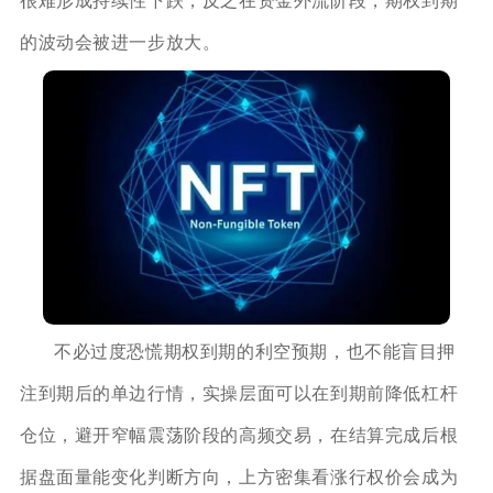
很难形成持续性下跌，反之在资金外流阶段，期权到期
的波动会被进一步放大。
不必过度恐慌期权到期的利空预期，也不能盲目押
注到期后的单边行情，实操层面可以在到期前降低杠杆
仓位，避开窄幅震荡阶段的高频交易，在结算完成后根
据盘面量能变化判断方向，上方密集看涨行权价会成为