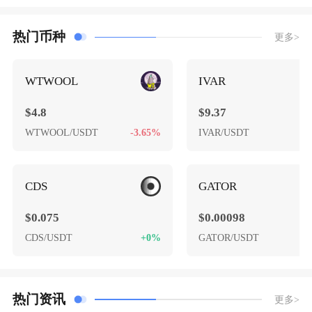
热门币种
更多>
WTWOOL
IVAR
$4.8
$9.37
WTWOOL/USDT
-3.65%
IVAR/USDT
-
CDS
GATOR
$0.075
$0.00098
CDS/USDT
+0%
GATOR/USDT
-
热门资讯
更多>