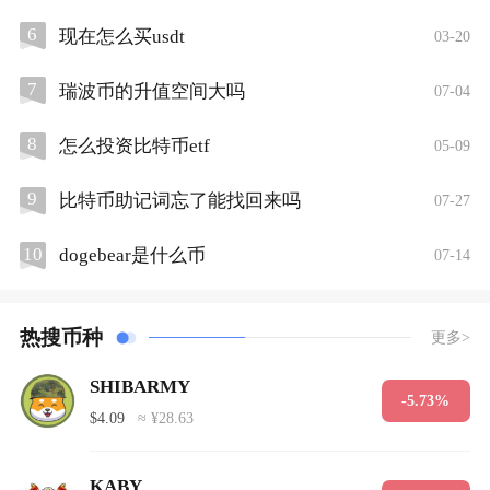
6
现在怎么买usdt
03-20
7
瑞波币的升值空间大吗
07-04
8
怎么投资比特币etf
05-09
9
比特币助记词忘了能找回来吗
07-27
10
dogebear是什么币
07-14
热搜币种
更多>
SHIBARMY
-5.73%
$4.09
≈ ¥28.63
KABY