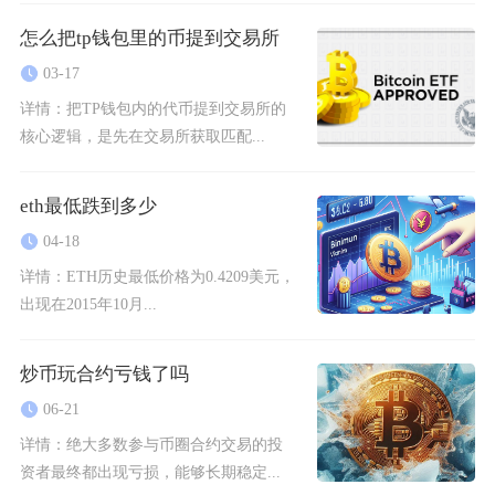
怎么把tp钱包里的币提到交易所
03-17
详情：
把TP钱包内的代币提到交易所的
核心逻辑，是先在交易所获取匹配...
eth最低跌到多少
04-18
详情：
ETH历史最低价格为0.4209美元，
出现在2015年10月...
炒币玩合约亏钱了吗
06-21
详情：
绝大多数参与币圈合约交易的投
资者最终都出现亏损，能够长期稳定...