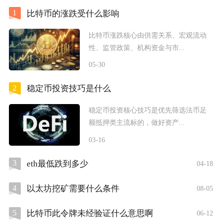
1
比特币的涨跌受什么影响
比特币涨跌核心由供需关系、宏观流动
性、监管政策、机构资金与市...
05-30
2
稳定币投资技巧是什么
稳定币投资核心技巧是优先筛选法币足
额抵押类主流标的，做好资产...
03-16
3
eth最低跌到多少
04-18
4
以太坊挖矿需要什么条件
08-05
5
比特币此令牌未经验证什么意思啊
06-12