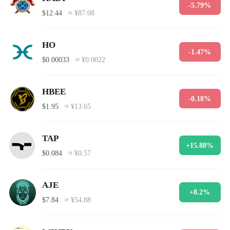
-5.79%
$12.44
≈ ¥87.08
HO
-1.47%
$0.00033
≈ ¥0.0022
HBEE
-0.18%
$1.95
≈ ¥13.65
TAP
+15.88%
$0.084
≈ ¥0.57
AJE
+8.2%
$7.84
≈ ¥54.88