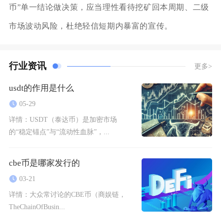
币”单一结论做决策，应当理性看待挖矿回本周期、二级
市场波动风险，杜绝轻信短期内暴富的宣传。
行业资讯
更多>
usdt的作用是什么
05-29
详情：
USDT（泰达币）是加密市场
的“稳定锚点”与“流动性血脉”，...
cbe币是哪家发行的
03-21
详情：
大众常讨论的CBE币（商娱链，
TheChainOfBusin...