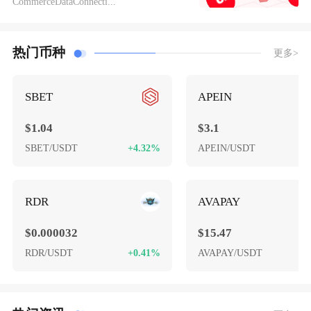
CommerceDataConnecti...
热门币种
更多>
SBET
APEIN
$1.04
$3.1
SBET/USDT
+4.32%
APEIN/USDT
+
RDR
AVAPAY
$0.000032
$15.47
RDR/USDT
+0.41%
AVAPAY/USDT
-