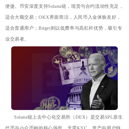
便捷。币安深度支持Solana链，现货与合约流动性充足，
适合大额交易；OKX界面简洁，人民币入金体验友好，
适合普通用户；Bitget则以低费率与高杠杆优势，吸引专
业交易者。
Solana链上去中心化交易所（DEX）是交易SPL原生
代币与小众币种的核心场所，无需KYC，资产由用户钱