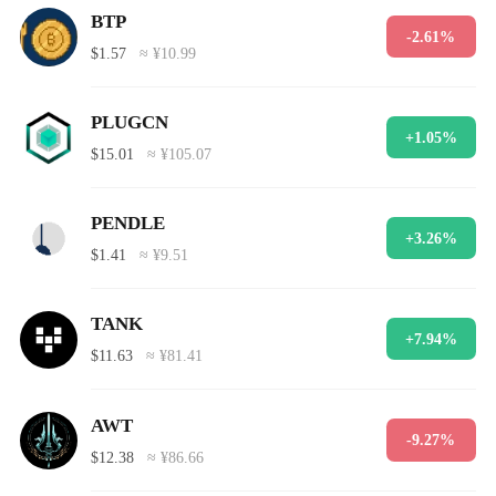
BTP
-2.61%
$1.57
≈ ¥10.99
PLUGCN
+1.05%
$15.01
≈ ¥105.07
PENDLE
+3.26%
$1.41
≈ ¥9.51
TANK
+7.94%
$11.63
≈ ¥81.41
AWT
-9.27%
$12.38
≈ ¥86.66