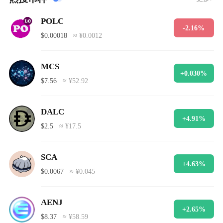
POLC
-2.16%
$0.00018
≈ ¥0.0012
MCS
+0.030%
$7.56
≈ ¥52.92
DALC
+4.91%
$2.5
≈ ¥17.5
SCA
+4.63%
$0.0067
≈ ¥0.045
AENJ
+2.65%
$8.37
≈ ¥58.59