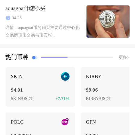
aquagoat币怎么买
04-28
详情：
aquagoat币的购买主要通过中心化
交易所币币交易与币安W...
热门币种
更多>
SKIN
KIRBY
$4.01
$9.96
SKIN/USDT
+7.71%
KIRBY/USDT
-
POLC
GFN