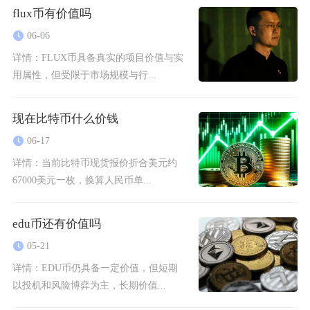
flux币有价值吗
06-06
详情：
FLUX币具备真实的项目价值与实
用属性，但受限于市场规模与行...
现在比特币什么价钱
06-17
详情：
当前比特币现货报价折合美元约
67000美元一枚，换算人民币单...
edu币还有价值吗
05-21
详情：
EDU币仍具备一定价值，但短期
以投机和风险博弈为主，长期价值...