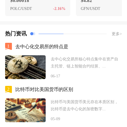
$0.00018
$4.82
POLC/USDT
-2.16%
GFN/USDT
+
热门资讯
更多>
1
去中心化交易所的特点是
去中心化交易所核心特点集中在资产自
主托管、链上智能合约结算、...
06-17
2
比特币对比美国货币的区别
比特币与美国货币美元存在本质区别，
比特币是去中心化的加密数字...
05-09