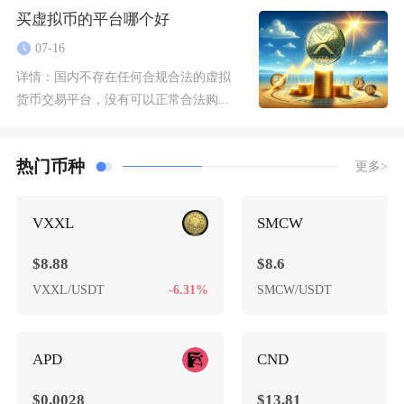
买虚拟币的平台哪个好
07-16
详情：
国内不存在任何合规合法的虚拟
货币交易平台，没有可以正常合法购...
热门币种
更多>
VXXL
SMCW
$8.88
$8.6
VXXL/USDT
-6.31%
SMCW/USDT
-
APD
CND
$0.0028
$13.81