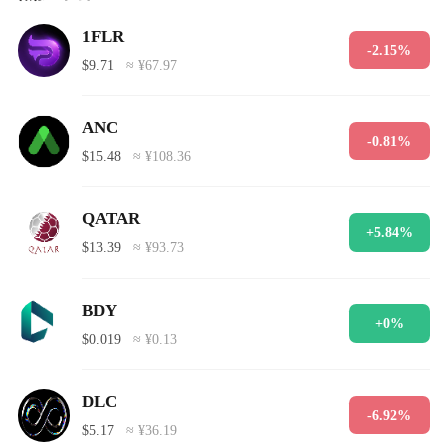
1FLR
-2.15%
$9.71
≈ ¥67.97
ANC
-0.81%
$15.48
≈ ¥108.36
QATAR
+5.84%
$13.39
≈ ¥93.73
BDY
+0%
$0.019
≈ ¥0.13
DLC
-6.92%
$5.17
≈ ¥36.19