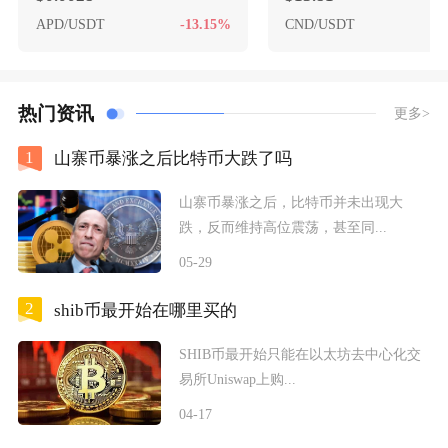
APD/USDT
-13.15%
CND/USDT
+
热门资讯
更多>
1
山寨币暴涨之后比特币大跌了吗
山寨币暴涨之后，比特币并未出现大
跌，反而维持高位震荡，甚至同...
05-29
2
shib币最开始在哪里买的
SHIB币最开始只能在以太坊去中心化交
易所Uniswap上购...
04-17