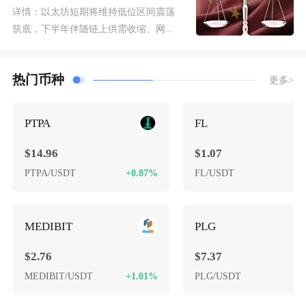
详情：
以太坊短期将维持低位区间震荡
筑底，下半年伴随链上供需收缩、网...
热门币种
更多>
PTPA
FL
$14.96
$1.07
PTPA/USDT
+0.87%
FL/USDT
MEDIBIT
PLG
$2.76
$7.37
MEDIBIT/USDT
+1.01%
PLG/USDT
-