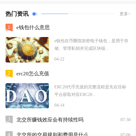
热门资讯
更多>
1
e钱包什么意思
e钱包在币圈指加密电子钱包，是用于存
储、管理私钥并完成区块链...
04-22
2
erc20怎么充值
ERC20代币充值的完整流程是先在目标
平台获取对应ERC20...
04-14
3
北交所赚钱效应会有持续性吗
07-30
4
北交所的交易规则和费用是什么
07-06