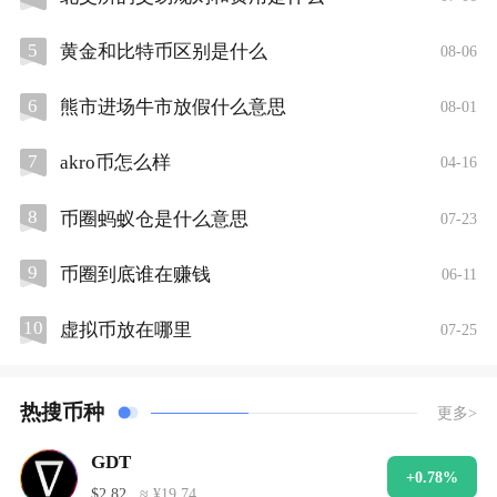
5
黄金和比特币区别是什么
08-06
6
熊市进场牛市放假什么意思
08-01
7
akro币怎么样
04-16
8
币圈蚂蚁仓是什么意思
07-23
9
币圈到底谁在赚钱
06-11
10
虚拟币放在哪里
07-25
热搜币种
更多>
GDT
+0.78%
$2.82
≈ ¥19.74