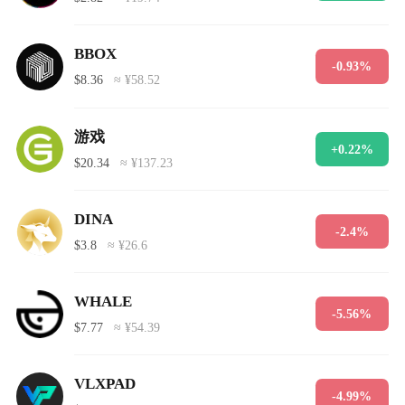
BBOX
-0.93%
$8.36
≈ ¥58.52
游戏
+0.22%
$20.34
≈ ¥137.23
DINA
-2.4%
$3.8
≈ ¥26.6
WHALE
-5.56%
$7.77
≈ ¥54.39
VLXPAD
-4.99%