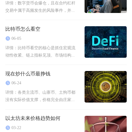
详情：
数字货币会爆仓，且在合约杠杆
交易中属于高频发生的风险事件，并...
比特币怎么看空
06-05
详情：
比特币看空的核心是抓住宏观流
动性收紧、链上指标见顶、市场结构...
现在炒什么币最挣钱
06-24
详情：
各类主流币、山寨币、土狗币都
没有实际价值支撑，价格完全由庄家...
以太坊未来价格趋势如何
03-22