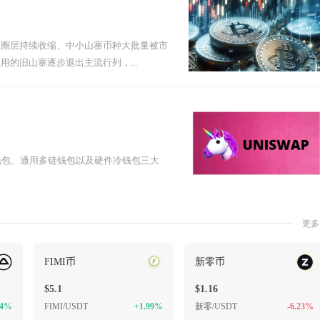
币圈层持续收缩、中小山寨币种大批量被市
的旧山寨逐步退出主流行列，...
件钱包、通用多链钱包以及硬件冷钱包三大
更多
FIMI币
新零币
$5.1
$1.16
54%
FIMI/USDT
+1.99%
新零/USDT
-6.23%