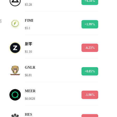
+4.54%
$5.28
FIMI
币
+1.99%
$5.1
新零
-6.23%
$1.16
GNLR
+0.85%
$6.81
MEER
-1.98%
$0.0028
HES