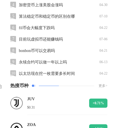
4
加密货币上涨美股会涨吗
04-30
5
算法稳定币和稳定币的区别在哪
07-10
6
fil币会大幅度下跌吗
04-22
7
目前玩虚拟币还能赚钱吗
07-06
8
bonbon币可以交易吗
04-21
9
永续合约可以做一年以上吗
06-13
10
以太坊现在挖一枚需要多长时间
04-22
热搜币种
更多>
的
JUV
+0.71%
$0.31
ZOA