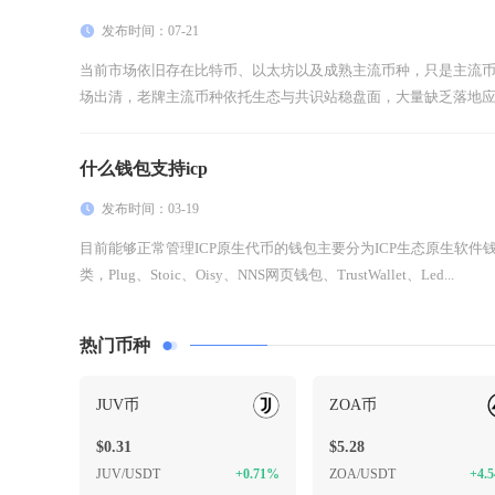
发布时间：07-21
当前市场依旧存在比特币、以太坊以及成熟主流币种，只是主流
场出清，老牌主流币种依托生态与共识站稳盘面，大量缺乏落地应用
什么钱包支持icp
发布时间：03-19
目前能够正常管理ICP原生代币的钱包主要分为ICP生态原生软
类，Plug、Stoic、Oisy、NNS网页钱包、TrustWallet、Led...
热门币种
JUV币
ZOA币
$0.31
$5.28
JUV/USDT
+0.71%
ZOA/USDT
+4.