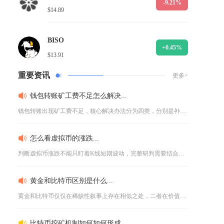
-9.21%
$14.89
BISO
+0.45%
$13.91
重要资讯
更多>
钱包转账矿工费不足怎么解决...
钱包转账出现矿工费不足，核心解决办法分为四类，分别是补充对应...
怎么看虚拟币的涨跌...
判断虚拟币涨跌不能只盯着K线短期波动，完整研判需要结合宏观流...
黄金和比特币区别是什么...
黄金和比特币仅仅在稀缺性叙事上存在相似之处，二者在价值本源、...
比特币挖矿机制如何如何形成...