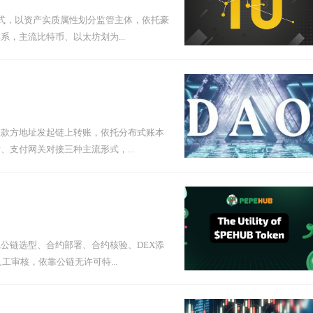
式，以资产实质属性划分监管主体，依托豪
，主流比特币、以太坊划为...
收款方地址发起链上转账，依托分布式账本
支付网关对接三种主流形式，...
公链选型、合约部署、合约核验、DEX添
审核，依靠公链无许可特...