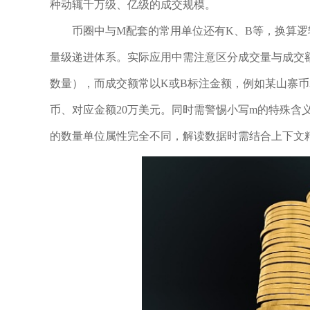
种动辄千万级、亿级的成交规模。
币圈中与M配套的常用单位还有K、B等，换算逻辑清晰且
量级递进体系。实际应用中需注意区分成交量与成交
数量），而成交额常以K或B标注金额，例如某山寨币24
币、对应金额20万美元。同时需警惕小写m的特殊含
的数量单位属性完全不同，解读数据时需结合上下文