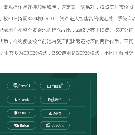
P，常规操作是连接加密钱包，选定某一交易对，按照实时市价投
入1枚ETH搭配3000枚USDT，资产进入智能合约锁定后，系统自
，记录用户在整个资金池的持仓占比，后续所有手续费、挖矿分红
P代币，合约便会按当前池内资产配比返还对应的两种代币。不同
生态多为ERC20格式，BSC链则是BEP20格式，不同平台同交