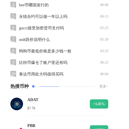
4
bee币哪国发行的
06-09
5
永续合约可以做一年以上吗
06-13
6
gucci接受加密货币支付吗
05-23
7
usdt跌价说明什么
05-28
8
狗狗币最低价格是多少钱一枚
03-25
9
比特币爆仓了账户里还有吗
06-22
10
泰达币用处大吗值得买吗
06-04
热搜币种
更多>
ADAT
+1.45%
$7.78
PBR