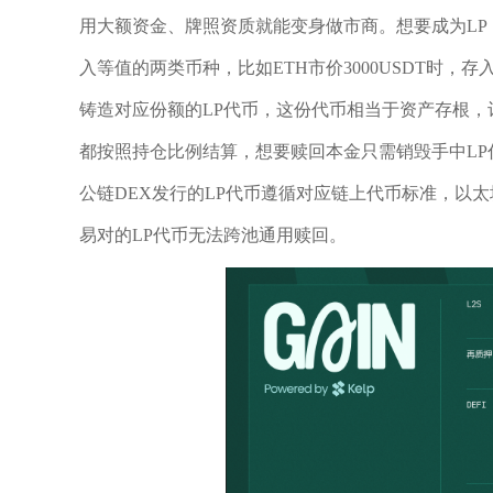
用大额资金、牌照资质就能变身做市商。想要成为L
入等值的两类币种，比如ETH市价3000USDT时，存
铸造对应份额的LP代币，这份代币相当于资产存根
都按照持仓比例结算，想要赎回本金只需销毁手中L
公链DEX发行的LP代币遵循对应链上代币标准，以太坊
易对的LP代币无法跨池通用赎回。