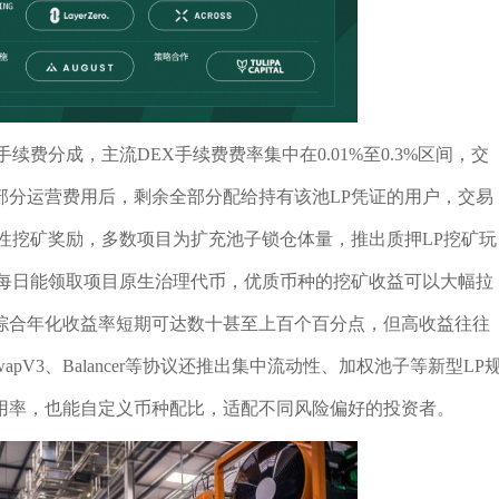
费分成，主流DEX手续费费率集中在0.01%至0.3%区间，交
部分运营费用后，剩余全部分配给持有该池LP凭证的用户，交易
性挖矿奖励，多数项目为扩充池子锁仓体量，推出质押LP挖矿玩
，每日能领取项目原生治理代币，优质币种的挖矿收益可以大幅拉
综合年化收益率短期可达数十甚至上百个百分点，但高收益往往
pV3、Balancer等协议还推出集中流动性、加权池子等新型LP
用率，也能自定义币种配比，适配不同风险偏好的投资者。