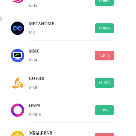
+2.69%
$5.15
动
METAHOME
+8.05%
$2.9
MMC
-1.04%
$5.74
COVDR
+5.12%
$4.08
ONES
+0%
$0.0016
3倍做多BNB