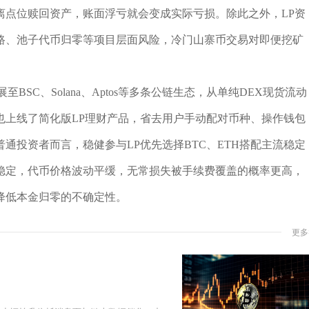
离点位赎回资产，账面浮亏就会变成实际亏损。除此之外，LP资
路、池子代币归零等项目层面风险，冷门山寨币交易对即便挖矿
BSC、Solana、Aptos等多条公链生态，从单纯DEX现货流动
也上线了简化版LP理财产品，省去用户手动配对币种、操作钱包
通投资者而言，稳健参与LP优先选择BTC、ETH搭配主流稳定
稳定，代币价格波动平缓，无常损失被手续费覆盖的概率更高，
降低本金归零的不确定性。
更多