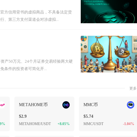
无官方信用背书的虚拟商品，不具备法定货
、第三方支付渠道会对涉虚拟...
资产50万元、24个月证券交易经验两大硬
条件的投资者可简化开...
更多
METAHOME币
MMC币
$2.9
$5.74
69%
METAHOME/USDT
+8.05%
MMC/USDT
-1.04%