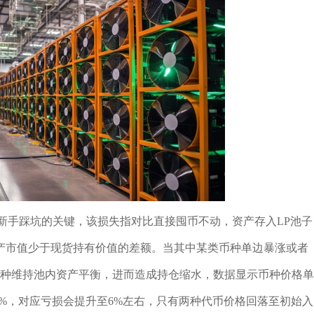
新手踩坑的关键，该损失指对比直接囤币不动，资产存入LP池子
产市值少于现货持有价值的差额。当其中某类币种单边暴涨或者
币种维持池内资产平衡，进而造成持仓缩水，数据显示币种价格单
50%，对应亏损会提升至6%左右，只有两种代币价格回落至初始入