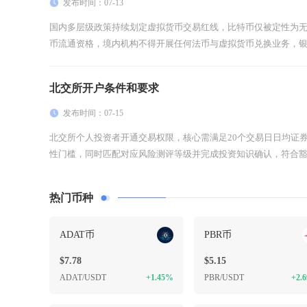
发布时间：07-13
国内多层级政策持续划定虚拟货币交易红线，比特币仅被定性为
币流通资格，境内机构不得开展任何法币与虚拟货币兑换业务，银行
北交所开户条件和要求
发布时间：07-15
北交所个人投资者开通交易权限，核心需满足20个交易日日均证券
性门槛，同时匹配对应风险测评等级并完成投资知识确认，符合豁免
热门币种
ADAT币
PBR币
$7.78
$5.15
ADAT/USDT
+1.45%
PBR/USDT
+2.