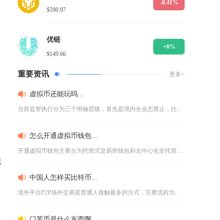
-0.41%
$590.97
优链
+0%
$149.66
重要资讯
更多>
虚拟币还能玩吗...
当前监管执行分为三个明确层级，首先是境内全业态禁止，比特币、...
怎么开通虚拟币钱包...
开通虚拟币钱包主要分为托管式交易所钱包和去中心化非托管钱包两...
规
中国人怎样买比特币...
境外平台P2P场外交易是普通人接触最多的方式，完整流程为先完...
门罗币是什么东西啊...