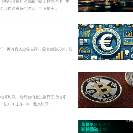
期小幅抬升依托消息面与链上数据催化，中
流向多重条件约束。当下柚子...
ance发行，拥有真实业务支撑与通缩销毁机制，但
类结算时限，短线合约最短当日完成结算，
UTC上午8点（北京时间...