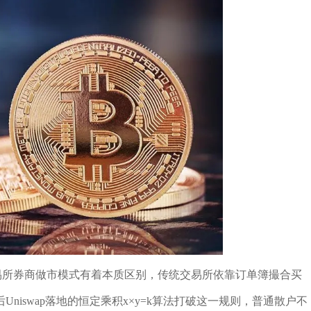
易所券商做市模式有着本质区别，传统交易所依靠订单簿撮合买
niswap落地的恒定乘积x×y=k算法打破这一规则，普通散户不