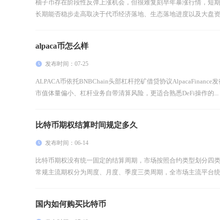
柚子币存在阶段性反弹上涨机会，但很难复刻早年暴涨行情，短
长期能否稳步走高取决于代币经济落地、生态落地进度以及大盘资金
alpaca币怎么样
发布时间：07-25
ALPACA币依托BNBChain头部杠杆挖矿借贷协议AlpacaFin
市值体量偏小、杠杆业务自带清算风险，更适合熟悉DeFi操作的...
比特币期权结算时间规定多久
发布时间：06-14
比特币期权没有统一固定的结算周期，市场按照合约类型划分四
常规主流期权分为周度、月度、季度三类周期，全市场主流平台统一以
国内如何购买比特币