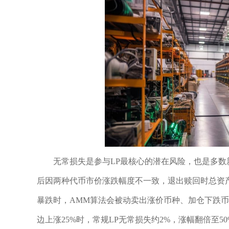
无常损失是参与LP最核心的潜在风险，也是多数
后因两种代币市价涨跌幅度不一致，退出赎回时总资
暴跌时，AMM算法会被动卖出涨价币种、加仓下跌
边上涨25%时，常规LP无常损失约2%，涨幅翻倍至