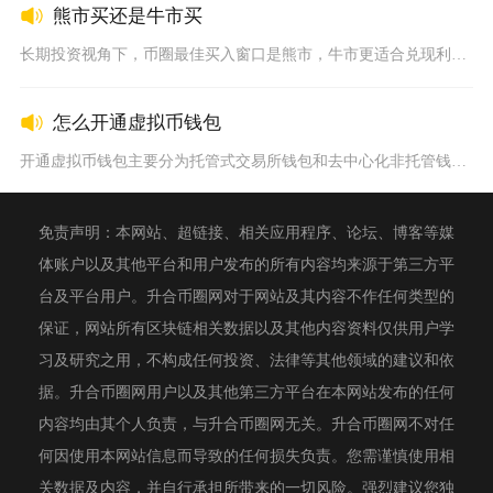
熊市买还是牛市买
长期投资视角下，币圈最佳买入窗口是熊市，牛市更适合兑现利润而...
怎么开通虚拟币钱包
开通虚拟币钱包主要分为托管式交易所钱包和去中心化非托管钱包两...
免责声明：本网站、超链接、相关应用程序、论坛、博客等媒
体账户以及其他平台和用户发布的所有内容均来源于第三方平
台及平台用户。升合币圈网对于网站及其内容不作任何类型的
保证，网站所有区块链相关数据以及其他内容资料仅供用户学
习及研究之用，不构成任何投资、法律等其他领域的建议和依
据。升合币圈网用户以及其他第三方平台在本网站发布的任何
内容均由其个人负责，与升合币圈网无关。升合币圈网不对任
何因使用本网站信息而导致的任何损失负责。您需谨慎使用相
关数据及内容，并自行承担所带来的一切风险。强烈建议您独