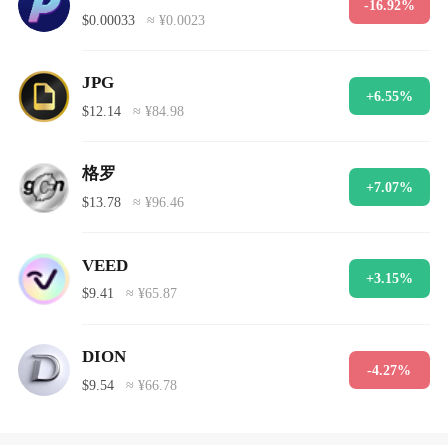
-16.92%
$0.00033
≈ ¥0.0023
JPG
+6.55%
$12.14
≈ ¥84.98
格罗
+7.07%
$13.78
≈ ¥96.46
VEED
+3.15%
$9.41
≈ ¥65.87
DION
-4.27%
$9.54
≈ ¥66.78