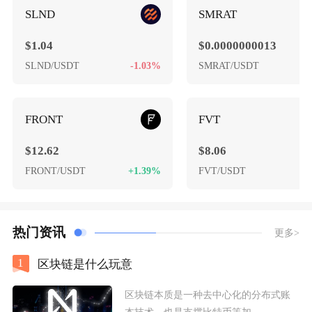
SLND
SMRAT
$1.04
$0.0000000013
SLND/USDT
-1.03%
SMRAT/USDT
+
FRONT
FVT
$12.62
$8.06
FRONT/USDT
+1.39%
FVT/USDT
+
热门资讯
更多>
1
区块链是什么玩意
区块链本质是一种去中心化的分布式账
本技术，也是支撑比特币等加...