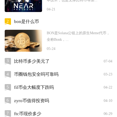
04-21
2
bon是什么币
BON是Solana公链上的原生Meme代币，
全称Bonk，...
05-24
3
比特币多少美元了
07-04
4
币圈钱包安全吗可靠吗
03-23
5
fil币会大幅度下跌吗
04-22
6
zyro币值得投资吗
04-10
7
ftc币现价多少
06-29