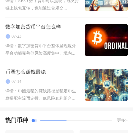
详情：
ABEY数字货币可以提现，既支持
链上钱包互转，也能通过合规交...
数字加密货币平台怎么样
07-23
详情：
数字加密货币平台整体呈现境外
平台功能完善但风险高度集中、境内...
币圈怎么赚钱最稳
07-14
详情：
币圈最稳的赚钱路径是稳定币生
息搭配主流币定投、低风险套利组合...
热门币种
更多>