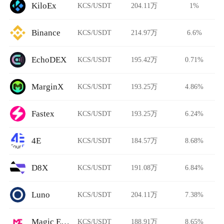
KiloEx
KCS/USDT
204.11万
1%
Binance
KCS/USDT
214.97万
6.6%
EchoDEX
KCS/USDT
195.42万
0.71%
MarginX
KCS/USDT
193.25万
4.86%
Fastex
KCS/USDT
193.25万
6.24%
4E
KCS/USDT
184.57万
8.68%
D8X
KCS/USDT
191.08万
6.84%
Luno
KCS/USDT
204.11万
7.38%
Magic Eden
KCS/USDT
188.91万
8.65%