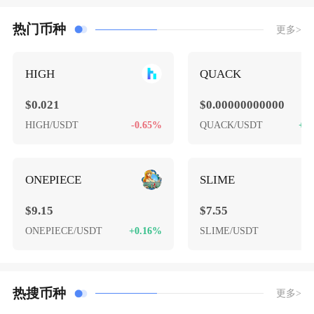
热门币种
更多>
HIGH
QUACK
$0.021
$0.00000000000
HIGH/USDT
-0.65%
QUACK/USDT
+1
ONEPIECE
SLIME
$9.15
$7.55
ONEPIECE/USDT
+0.16%
SLIME/USDT
-
热搜币种
更多>