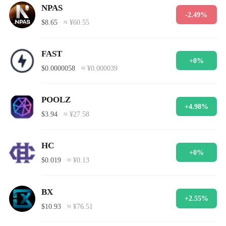
NPAS
-2.49%
$8.65
≈ ¥60.55
FAST
+0%
$0.0000058
≈ ¥0.000039
POOLZ
+4.98%
$3.94
≈ ¥27.58
HC
+0%
$0.019
≈ ¥0.13
BX
+2.55%
$10.93
≈ ¥76.51