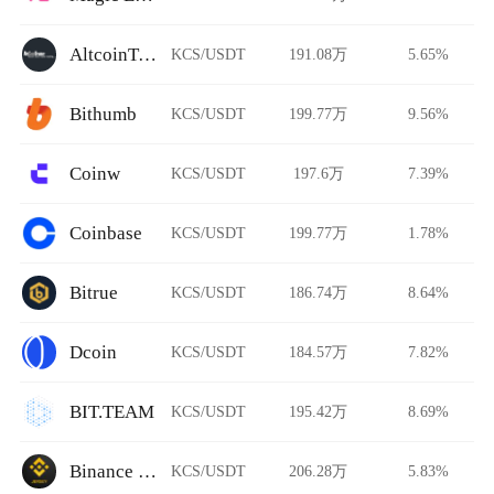
AltcoinTrader
KCS/USDT
191.08万
5.65%
Bithumb
KCS/USDT
199.77万
9.56%
Coinw
KCS/USDT
197.6万
7.39%
Coinbase
KCS/USDT
199.77万
1.78%
Bitrue
KCS/USDT
186.74万
8.64%
Dcoin
KCS/USDT
184.57万
7.82%
BIT.TEAM
KCS/USDT
195.42万
8.69%
Binance Jersey
KCS/USDT
206.28万
5.83%