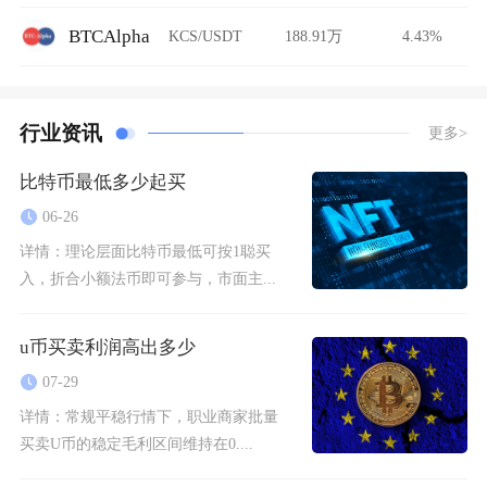
BTCAlpha
KCS/USDT
188.91万
4.43%
行业资讯
更多>
比特币最低多少起买
06-26
详情：
理论层面比特币最低可按1聪买
入，折合小额法币即可参与，市面主...
u币买卖利润高出多少
07-29
详情：
常规平稳行情下，职业商家批量
买卖U币的稳定毛利区间维持在0....