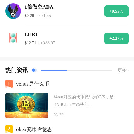
1倍做空ADA
+0.55%
$0.20
≈ ¥1.35
EHRT
+2.27%
$12.71
≈ ¥88.97
热门资讯
更多>
1
venus是什么币
Venus对应的代币代码为XVS，是
BNBChain生态头部...
06-23
2
okex充币啥意思