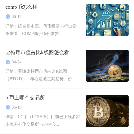
comp币怎么样
06-11
详情：
综合基本面、代币经济与行业竞
争来看，COMP属于DeFi借贷...
比特币市值占比k线图怎么看
04-24
详情：
看懂比特币市值占比K线图
（BTC.D），核心是通过其趋势、价...
lc币上哪个交易所
06-10
详情：
LC币（LCSHIB）目前已上线多家
主流中心化交易所与去中心...