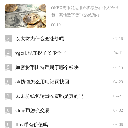
OKEX充币就是用户将存放在个人冷钱
包、其他数字货币交易所内...
06-19
3
以太坊为什么会涨价呢
07-16
4
vgc币现在挖了多少个了
04-11
5
加密货币比特币属于哪个板块
06-15
6
ok钱包怎么用助记词找回
04-20
7
以太坊钱包转出收费吗是真的吗
07-21
8
chng币怎么交易
07-02
9
flux币有价值吗
06-06