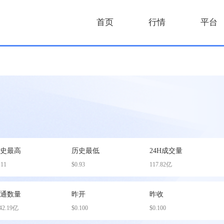
首页
行情
平台
历史最高
历史最低
24H成交量
.11
$0.93
117.82亿
流通数量
昨开
昨收
42.19亿
$0.100
$0.100