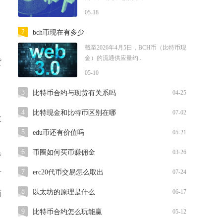
05-18
2
bch币现在有多少
截至2026年4月5日，BCH币（比特币现
金）的流通供应量约...
货
05-10
3
比特币合约与现货有关系吗
04-25
4
比特现金和比特币区别在哪
07-02
太
5
edu币还有价值吗
05-21
速
6
币圈如何买币赚佣金
03-26
管
7
erc20代币交易怎么取出
07-24
可
8
以太坊的原理是什么
06-17
面
9
比特币合约怎么玩能赢
05-12