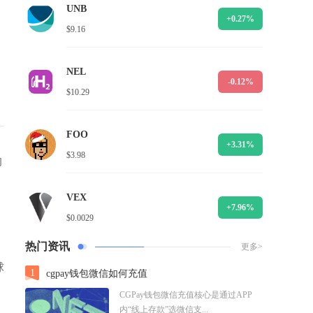
UNB
+0.27%
$9.16
NEL
-0.12%
$10.29
FOO
+3.31%
$3.98
的
VEX
+7.96%
$0.0029
热门资讯
更多>
球
1
cgpay钱包微信如何充值
CGPay钱包微信充值核心是通过APP
内“线上存款”选微信支...