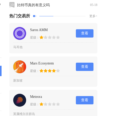
户
10
比特币真的有意义吗
05-18
热门交易所
更多>
Saros AMM
查看
星级：
马耳他
Mars Ecosystem
查看
星级：
新加坡
Meteora
查看
星级：
英属维尔京群岛