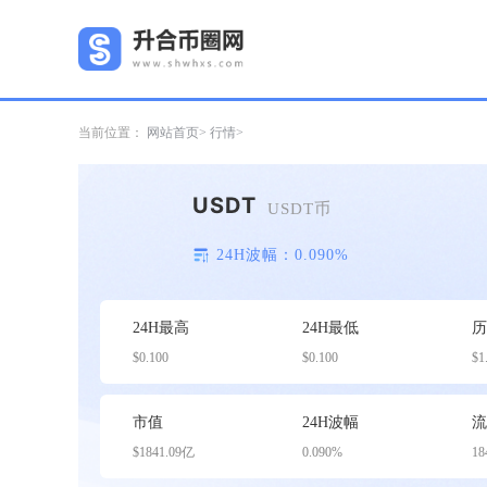
当前位置：
网站首页
行情
USDT
USDT币
24H波幅：0.090%
24H最高
24H最低
$0.100
$0.100
$1
市值
24H波幅
$1841.09亿
0.090%
18