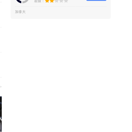
星级：
加拿大
>