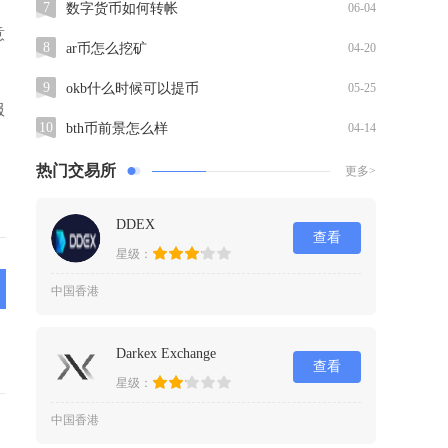
7
数字货币如何转帐
06-04
意
8
ar币怎么挖矿
04-20
9
okb什么时候可以提币
05-25
服
10
bth币前景怎么样
04-14
、
热门交易所
更多>
DDEX
查看
星级：
中国香港
Darkex Exchange
查看
星级：
中国香港