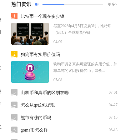
热门资讯
更多>
1
比特币一个现在多少钱
遵
截至2026年4月5日凌晨3时，比特币
目
（BTC）全球现货报价...
04-09
2
狗狗币有实用价值吗
狗狗币具备真实可查证的实用价值，并
助
非单纯的迷因投机代币，其价...
05-08
用
3
山寨币和真币的区别在哪
07-01
为
4
怎么从tp钱包提现
04-27
5
熊市有涨的币吗
07-15
在
6
goma币怎么样
06-18