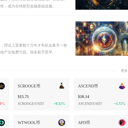
，成为全球新型金融基础设施...
行，理论上需要数十万年才有机会集齐一枚
产生电费亏损。很多新手受早...
更多
SCROOGE币
ASCEND币
$15.71
$10.14
70%
SCROOGE/USDT
+8.32%
ASCEND/USDT
+1.72%
WTWOOL币
APD币