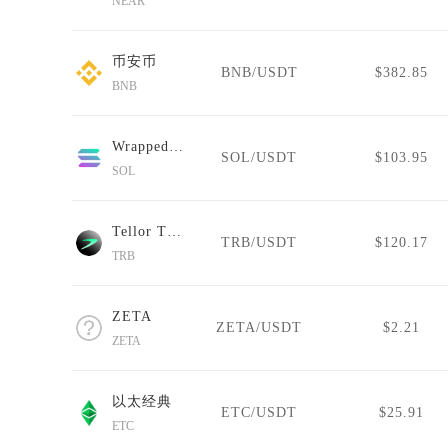
NEAR
币安币
BNB/USDT
$382.85
BNB
Wrapped Solana
SOL/USDT
$103.95
SOL
Tellor Tributes
TRB/USDT
$120.17
TRB
ZETA
ZETA/USDT
$2.21
ZETA
以太经典
ETC/USDT
$25.91
ETC