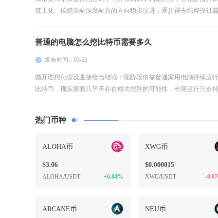
链上化、传统金融深度融合的方向稳步演进，逐步褪去纯粹投机属性
普通的电脑怎么挖比特币需要多久
发布时间：03-21
抛开理想化假设直接给出结论：现阶段依靠普通家用电脑持续运
比特币，现实层面几乎不存在成功挖到的可能性，长期运行只会持续
热门币种
ALOHA币
XWG币
$3.06
$0.000015
ALOHA/USDT
+6.84%
XWG/USDT
-0.0
ARCANE币
NEU币