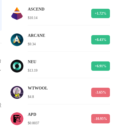
ASCEND
+1.72%
$10.14
ARCANE
+8.43%
$9.34
台
NEU
+6.91%
$13.19
了
WTWOOL
-3.65%
$4.8
投
APD
-10.95%
$0.0037