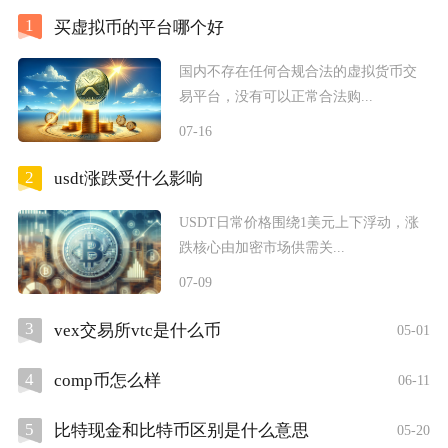
1
买虚拟币的平台哪个好
国内不存在任何合规合法的虚拟货币交
易平台，没有可以正常合法购...
07-16
2
usdt涨跌受什么影响
USDT日常价格围绕1美元上下浮动，涨
跌核心由加密市场供需关...
07-09
3
vex交易所vtc是什么币
05-01
4
comp币怎么样
06-11
5
比特现金和比特币区别是什么意思
05-20