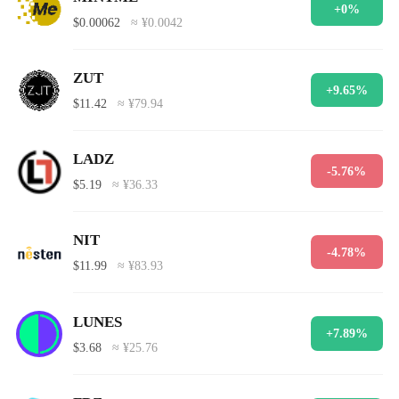
+0%
$0.00062
≈ ¥0.0042
ZUT
+9.65%
$11.42
≈ ¥79.94
LADZ
-5.76%
$5.19
≈ ¥36.33
NIT
-4.78%
$11.99
≈ ¥83.93
LUNES
+7.89%
$3.68
≈ ¥25.76