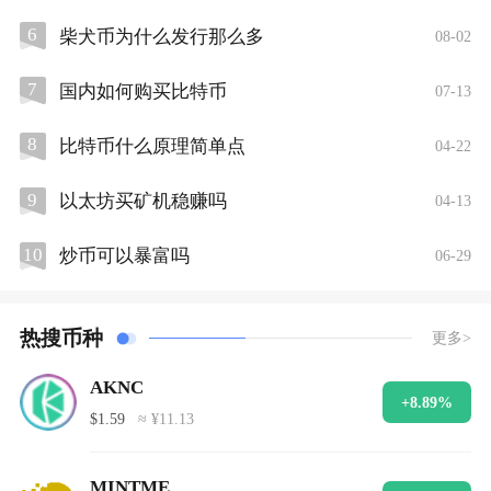
6
柴犬币为什么发行那么多
08-02
7
国内如何购买比特币
07-13
8
比特币什么原理简单点
04-22
9
以太坊买矿机稳赚吗
04-13
10
炒币可以暴富吗
06-29
热搜币种
更多>
AKNC
+8.89%
$1.59
≈ ¥11.13
MINTME