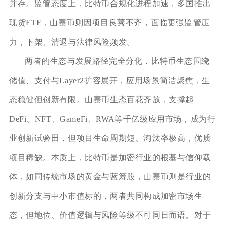
并存。监管态度上，比特币合规化进程加速，多国推出
现货ETF，山寨币则因项目良莠不齐，面临更强监管压
力，下架、清退与法律风险频发。
两者的生态与发展路径完全分化，比特币生态围绕
储值、支付与Layer2扩容展开，应用场景简洁聚焦，生
态稳健但创新有限。山寨币生态百花齐放，支撑起
DeFi、NFT、GameFi、RWA等千亿级应用市场，成为行
业创新试验田，但项目生命周期短、淘汰率极高，优质
项目稀缺。本质上，比特币是加密行业的根基与信仰载
体，如同传统市场的黄金与蓝筹股，山寨币则是行业的
创新分支与中小市值标的，两者共同构成加密市场生
态，但地位、价值逻辑与风险等级不可同日而语。对于