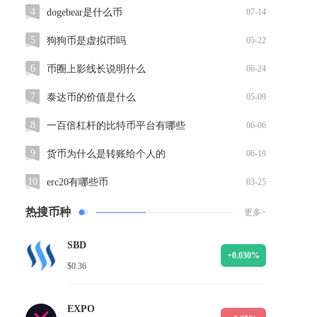
4
dogebear是什么币
07-14
5
狗狗币是虚拟币吗
05-22
6
币圈上影线长说明什么
06-24
7
泰达币的价值是什么
05-09
8
一百倍杠杆的比特币平台有哪些
06-06
9
货币为什么是转账给个人的
06-19
10
erc20有哪些币
03-25
热搜币种
更多>
SBD
+0.030%
$0.36
EXPO