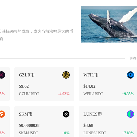
%、7天涨幅96%的成绩，成为当前涨幅最大的币
..
更多
GZLR币
WFIL币
$9.62
$14.02
25%
GZLR/USDT
-4.02%
WFIL/USDT
+9.35%
SKM币
LUNES币
$0.0000028
$3.68
86%
SKM/USDT
+0%
LUNES/USDT
+7.89%