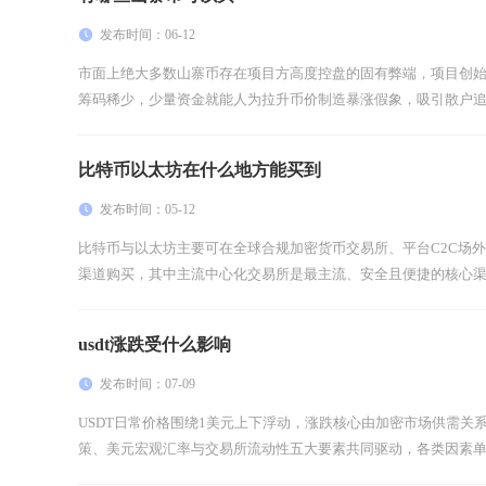
发布时间：06-12
市面上绝大多数山寨币存在项目方高度控盘的固有弊端，项目创
筹码稀少，少量资金就能人为拉升币价制造暴涨假象，吸引散户追高
比特币以太坊在什么地方能买到
发布时间：05-12
比特币与以太坊主要可在全球合规加密货币交易所、平台C2C场
渠道购买，其中主流中心化交易所是最主流、安全且便捷的核心渠道
usdt涨跌受什么影响
发布时间：07-09
USDT日常价格围绕1美元上下浮动，涨跌核心由加密市场供需关
策、美元宏观汇率与交易所流动性五大要素共同驱动，各类因素单独或