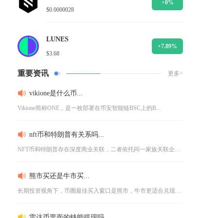
+0%
$0.0000028
LUNES
+7.89%
$3.68
重要资讯
更多>
vikione是什么币...
Vikione简称ONE，是一枚部署在币安智能链BSC上的B...
nft币和特朗普有关系吗...
NFT币和特朗普存在深度商业关联，二者依托同一家族关联企业打...
熊市买还是牛市买...
长期投资视角下，币圈最佳买入窗口是熊市，牛市更适合兑现利润而...
雷达币里面的钱能提现吗...