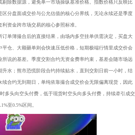
或剔除数据源，避免单一市场操纵基准价格。指数价格只反映比
是区分盘面成交价与公允估值的核心分界线，无论永续还是季度
套利资金跨市场交易的核心参照标准。
所订单簿撮合后的直接结果，由场内多空挂单供需决定，买盘大
中平仓、大额砸单则会快速压低价格，短期极端行情里成交价会
业所说的基差。季度交割合约无资金费率约束，基差会随市场远
期升水；熊市恐慌阶段合约持续贴水，直到交割日前一小时，结
永续合约无到期日，单纯依靠撮合成交价会无限偏离现货，因此
货时多头向空头付费，低于现货时空头向多头付费，持续牵引成交
%至0.5%区间。