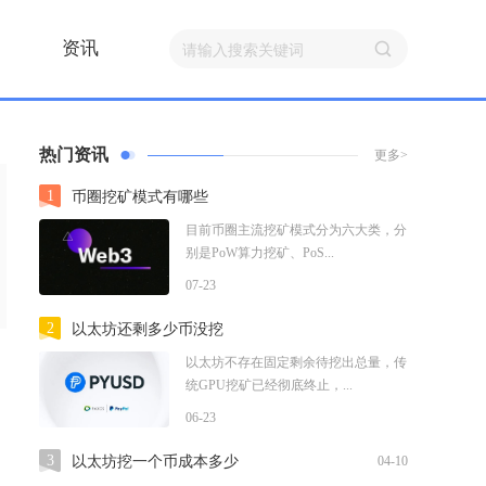
资讯
热门资讯
更多>
1
币圈挖矿模式有哪些
目前币圈主流挖矿模式分为六大类，分
别是PoW算力挖矿、PoS...
07-23
2
以太坊还剩多少币没挖
以太坊不存在固定剩余待挖出总量，传
统GPU挖矿已经彻底终止，...
06-23
3
以太坊挖一个币成本多少
04-10