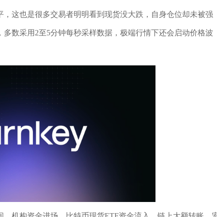
平，这也是很多交易者明明看到现货没大跌，自身仓位却未被强
，多数采用2至5分钟每秒采样数据，极端行情下还会启动价格波
，机构资金进场、比特币现货ETF资金流入、链上大额转账、