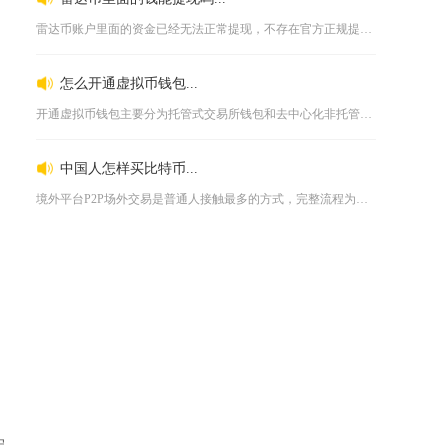
雷达币账户里面的资金已经无法正常提现，不存在官方正规提现渠道...
怎么开通虚拟币钱包...
开通虚拟币钱包主要分为托管式交易所钱包和去中心化非托管钱包两...
中国人怎样买比特币...
境外平台P2P场外交易是普通人接触最多的方式，完整流程为先完...
宏