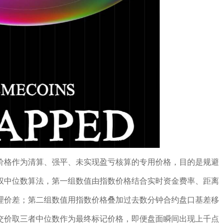
价格作为清算、强平、未实现盈亏核算的专用价格，目的是规避
权中位数算法，第一组数值由指数价格结合实时资金费率、距离
理价差；第二组数值用指数价格叠加过去数分钟合约盘口基差移
交价取三者中位数作为最终标记价格，即便盘面瞬间出现上千点