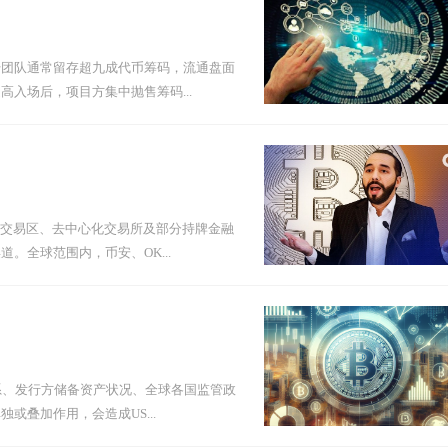
始团队通常留存超九成代币筹码，流通盘面
入场后，项目方集中抛售筹码...
外交易区、去中心化交易所及部分持牌金融
。全球范围内，币安、OK...
系、发行方储备资产状况、全球各国监管政
叠加作用，会造成US...