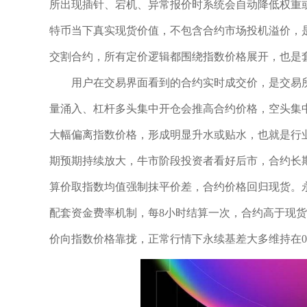
所出现插针、宕机、异常报价时系统会自动降低权重
特币当下真实现货价值，不包含合约市场投机溢价，
交割合约，所有定价逻辑都围绕指数价格展开，也是
用户在交易界面看到的合约实时成交价，是交易
量涌入、杠杆多头集中开仓会推高合约价格，空头集
大幅偏离指数价格，形成明显升水或贴水，也就是行
期预期持续放大，牛市阶段投资者看好后市，合约长
算价取指数均值强制抹平价差，合约价格回归现货。
配套资金费率机制，每8小时结算一次，合约高于现
价向指数价格靠拢，正常行情下永续基差大多维持在0.1