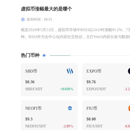
虚拟币涨幅最大的是哪个
发布时间：06-01
截至2026年5月13日，虚拟币市场中RSS3以24小时涨幅95.2
种。RSS3作为去中心化内容社交协议，主打Web3内容分发与数据确.
热门币种
SBD币
EXPO币
$0.36
$9.76
SBD/USDT
+0.030%
EXPO/USDT
-1.
NEOFI币
FIU币
$9.3
$8.08
NEOFI/USDT
-2.89%
FIU/USDT
-0.