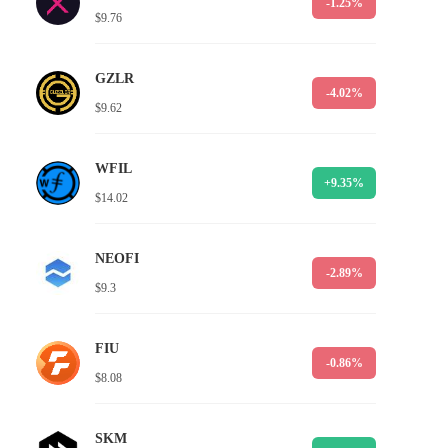
-1.25%
$9.76
GZLR
-4.02%
$9.62
WFIL
+9.35%
$14.02
NEOFI
-2.89%
$9.3
FIU
-0.86%
$8.08
SKM