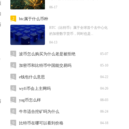
领
06-17
和
2
btc属于什么币种
币
BTC（比特币）属于全球首个去中心化
的加密数字货币，同时也是...
04-13
3
波币怎么购买为什么老是被拒绝
05-07
集
4
加密币和比特币中国能交易吗
05-10
，
5
e钱包什么意思
04-22
6
wyfi币会上主网吗
04-26
7
yag币怎么样
08-03
币
8
牛市适合挖矿吗为什么
06-24
，
9
比特币在哪可以看到价格
04-18