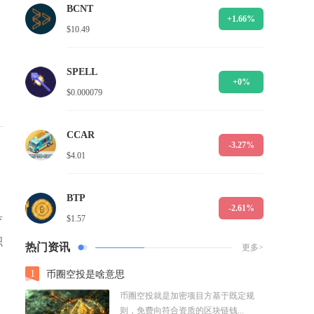
BCNT
+1.66%
$10.49
SPELL
+0%
$0.000079
CCAR
-3.27%
$4.01
BTP
-2.61%
具
$1.57
积
热门资讯
更多>
1
币圈空投是啥意思
币圈空投就是加密项目方基于既定规
则，免费向符合资质的区块链钱...