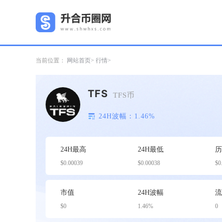
当前位置：
网站首页
行情
TFS
TFS币
24H波幅：1.46%
24H最高
24H最低
$0.00039
$0.00038
$0
市值
24H波幅
$0
1.46%
0