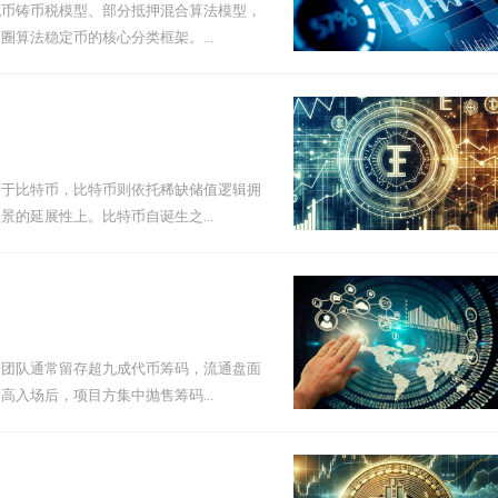
代币铸币税模型、部分抵押混合算法模型，
算法稳定币的核心分类框架。...
高于比特币，比特币则依托稀缺储值逻辑拥
的延展性上。比特币自诞生之...
始团队通常留存超九成代币筹码，流通盘面
入场后，项目方集中抛售筹码...