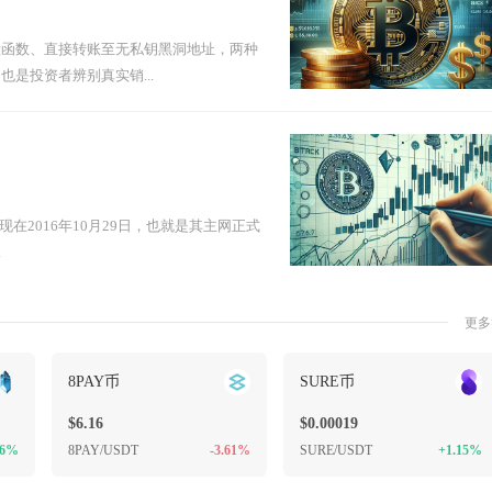
销毁函数、直接转账至无私钥黑洞地址，两种
是投资者辨别真实销...
出现在2016年10月29日，也就是其主网正式
.
更多
8PAY币
SURE币
$6.16
$0.00019
6%
8PAY/USDT
-3.61%
SURE/USDT
+1.15%