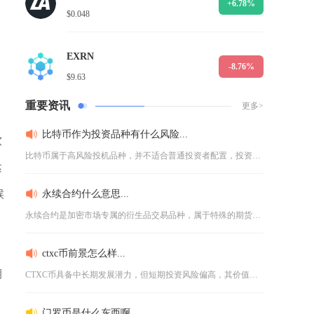
+6.78%
$0.048
EXRN
-8.76%
$9.63
重要资讯
更多>
比特币作为投资品种有什么风险...
软
比特币属于高风险投机品种，并不适合普通投资者配置，投资过程中...
达
候
永续合约什么意思...
永续合约是加密市场专属的衍生品交易品种，属于特殊的期货产品，...
ctxc币前景怎么样...
期
CTXC币具备中长期发展潜力，但短期投资风险偏高，其价值上限...
门罗币是什么东西啊...