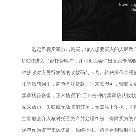
选定目标卖家点击购买，输入想要买入的人民币金
USDT进入平台托管账户，此时页面会弹出卖家专属
件接收对方另行发送的收款码与卡号。转账操作全程使
币等敏感词汇，简单备注货款、往来款即可，转账完成
卖家核验资金，正常情况下5至15分钟内卖家确认收
家未放币、失联或无故取消订单，无需私下争执，直
控客服会介入核对托管资产并处理纠纷，保障买方资产
保存作为资产来源凭证，后续提币、跨平台划转时可