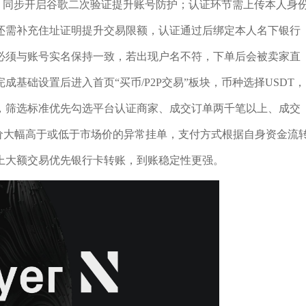
，同步开启谷歌二次验证提升账号防护；认证环节需上传本人身
还需补充住址证明提升交易限额，认证通过后绑定本人名下银行
必须与账号实名保持一致，若出现户名不符，下单后会被卖家直
基础设置后进入首页“买币/P2P交易”板块，币种选择USDT，
，筛选标准优先勾选平台认证商家、成交订单两千笔以上、成交
价大幅高于或低于市场价的异常挂单，支付方式根据自身资金流
上大额交易优先银行卡转账，到账稳定性更强。