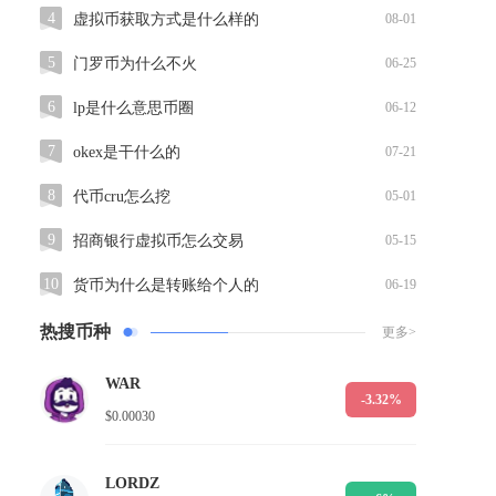
4
虚拟币获取方式是什么样的
08-01
5
门罗币为什么不火
06-25
6
lp是什么意思币圈
06-12
7
okex是干什么的
07-21
8
代币cru怎么挖
05-01
9
招商银行虚拟币怎么交易
05-15
10
货币为什么是转账给个人的
06-19
热搜币种
更多>
WAR
-3.32%
$0.00030
LORDZ