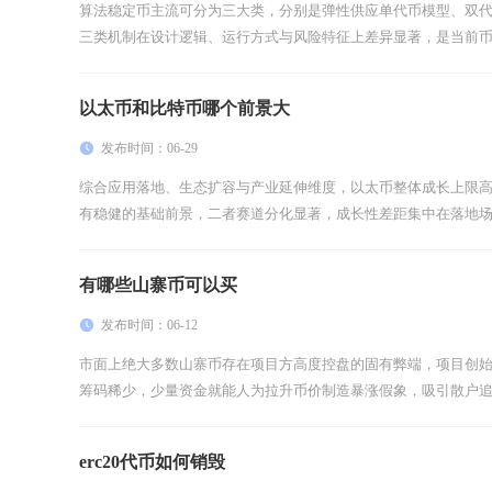
算法稳定币主流可分为三大类，分别是弹性供应单代币模型、双
三类机制在设计逻辑、运行方式与风险特征上差异显著，是当前币圈
以太币和比特币哪个前景大
发布时间：06-29
综合应用落地、生态扩容与产业延伸维度，以太币整体成长上限
有稳健的基础前景，二者赛道分化显著，成长性差距集中在落地场景
有哪些山寨币可以买
发布时间：06-12
市面上绝大多数山寨币存在项目方高度控盘的固有弊端，项目创
筹码稀少，少量资金就能人为拉升币价制造暴涨假象，吸引散户追高
erc20代币如何销毁